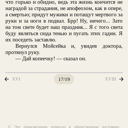
что горько и обидно, ведь эта жизнь кончится не
наградой за страдания, не апофеозом, как в опере,
а смертью; придут мужики и потащут мертвого за
руки и за ноги в подвал. Брр! Ну, ничего... Зато
на том свете будет наш праздник... Я с того света
буду являться сюда тенью и пугать этих гадин. Я
их поседеть заставлю.
Вернулся Мойсейка и, увидев доктора,
протянул руку.
— Дай копеечку! — сказал он.
XVI
XVIII
17/19
© Это произведение перешло в общественное достояние,