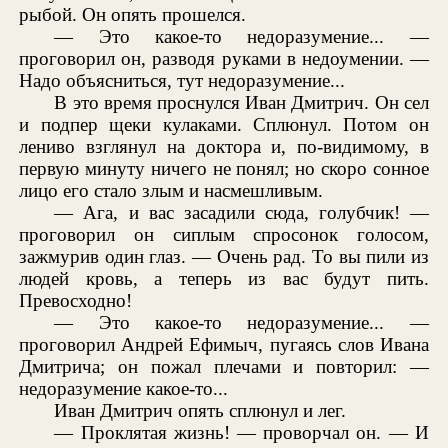
рыбой. Он опять прошелся.
— Это какое-то недоразумение... —
проговорил он, разводя руками в недоумении. —
Надо объясниться, тут недоразумение...
В это время проснулся Иван Дмитрич. Он сел
и подпер щеки кулаками. Сплюнул. Потом он
лениво взглянул на доктора и, по-видимому, в
первую минуту ничего не понял; но скоро сонное
лицо его стало злым и насмешливым.
— Ага, и вас засадили сюда, голубчик! —
проговорил он сиплым спросонок голосом,
зажмурив один глаз. — Очень рад. То вы пили из
людей кровь, а теперь из вас будут пить.
Превосходно!
— Это какое-то недоразумение... —
проговорил Андрей Ефимыч, пугаясь слов Ивана
Дмитрича; он пожал плечами и повторил: —
недоразумение какое-то...
Иван Дмитрич опять сплюнул и лег.
— Проклятая жизнь! — проворчал он. — И