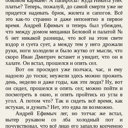
боковом кармане? А папиросы? Куда Никита унес
платье? Теперь, пожалуй, до самой смерти уже не
придется надевать брюк, жилета и сапогов. Всё
это как-то странно и даже непонятно в первое
время. Андрей Ефимыч и теперь был убежден,
что между домом мещанки Беловой и палатой №
6 нет никакой разницы, что всё на этом свете
вздор и суета сует, а между тем у него дрожали
руки, ноги холодели и было жутко от мысли, что
скоро Иван Дмитрич встанет и увидит, что он в
халате. Он встал, прошелся и опять сел.
Вот он просидел уже полчаса, час, и ему
надоело до тоски; неужели здесь можно прожить
день, неделю и даже годы, как эти люди? Ну, вот
он сидел, прошелся и опять сел; можно пойти и
посмотреть в окно, и опять пройтись из угла в
угол. А потом что? Так и сидеть всё время, как
истукан, и думать? Нет, это едва ли возможно.
Андрей Ефимыч лег, но тотчас же встал,
вытер рукавом со лба холодный пот и
почувствовал, что всё лицо его запахло копченою