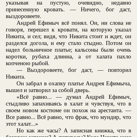
указывая на пустую, очевидно, недавно
принесенную кровать. — Ничего, бог даст,
выздоровеете.
Андрей Ефимыч всё понял. Он, ни слова не
говоря, перешел к кровати, на которую указал
Никита, и сел; видя, что Никита стоит и ждет, он
разделся догола, и ему стало стыдно. Потом он
надел больничное платье; кальсоны были очень
коротки, рубаха длинна, а от халата пахло
копченою рыбой.
— Выздоровеете, бог даст, — повторил
Никита.
Он забрал в охапку платье Андрея Ефимыча,
вышел и затворил за собой дверь.
«Всё равно... — думал Андрей Ефимыч,
стыдливо запахиваясь в халат и чувствуя, что в
своем новом костюме он похож на арестанта. —
Все равно... Всё равно, что фрак, что мундир, что
этот халат...»
Но как же часы? А записная книжка, что в