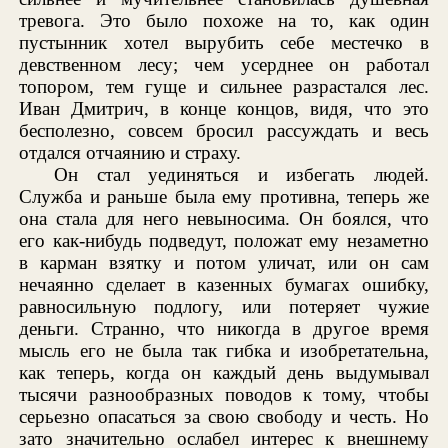
тревога. Это было похоже на то, как один
пустынник хотел вырубить себе местечко в
девственном лесу; чем усерднее он работал
топором, тем гуще и сильнее разрастался лес.
Иван Дмитрич, в конце концов, видя, что это
бесполезно, совсем бросил рассуждать и весь
отдался отчаянию и страху.
Он стал уединяться и избегать людей.
Служба и раньше была ему противна, теперь же
она стала для него невыносима. Он боялся, что
его как-нибудь подведут, положат ему незаметно
в карман взятку и потом уличат, или он сам
нечаянно сделает в казенных бумагах ошибку,
равносильную подлогу, или потеряет чужие
деньги. Странно, что никогда в другое время
мысль его не была так гибка и изобретательна,
как теперь, когда он каждый день выдумывал
тысячи разнообразных поводов к тому, чтобы
серьезно опасаться за свою свободу и честь. Но
зато значительно ослабел интерес к внешнему