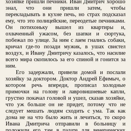
хозяйке пришли печники. Иван Дмитрич хорошо
знал, что они пришли затем, чтобы
перекладывать в кухне печь, но страх подсказал
ему, что это полицейские, переодетые печниками.
Он потихоньку вышел из квартиры и,
охваченный ужасом, без шапки и сюртука,
побежал по улице. За ним с лаем гнались собаки,
кричал где-то позади мужик, в ушах свистел
воздух, и Ивану Дмитричу казалось, что насилие
всего мира скопилось за его спиной и гонится за
ним.
Его задержали, привели домой и послали
хозяйку за доктором. Доктор Андрей Ефимыч, о
котором речь впереди, прописал холодные
примочки на голову и лавровишневые капли,
грустно покачал головой и ушел, сказав хозяйке,
что уж больше он не придет, потому что не
следует мешать людям сходить с ума. Так как
дома не на что было жить и лечиться, то скоро
Ивана Дмитрича отправили в больницу и
положили его там в палате для венерических