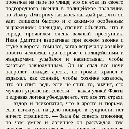
проезжал на паре по улице; это он ехал из своего
подгородного имения в полицейское правление,
но Ивану Дмитричу казалось каждый раз, что он
едет слишком быстро и с каким-то особенным
выражением: очевидно, спешит объявить, что в
городе проявился очень важный преступник.
Иван Дмитрич вздрагивал при всяком звонке и
стуке в ворота, томился, когда встречал у хозяйки
нового человека; при встрече с полицейскими и
жандармами улыбался и насвистывал, чтобы
казаться равнодушным. Он не спал все ночи
напролет, ожидая ареста, но громко храпел и
вздыхал, как сонный, чтобы хозяйке казалось,
что он спит; ведь если не спит, то, значит, его
мучают угрызения совести — какая улика! Факты
и здравая логика убеждали его, что все эти страхи
— вздор и психопатия, что в аресте и тюрьме,
если взглянуть на дело пошире, в сущности, нет
ничего страшного, — была бы совесть спокойна;
но чем умнее и логичнее он рассуждал, тем
сильнее и мучительнее становилась душевная