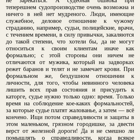
не зарекаться. А судебная ошибка при
теперешнем судопроизводстве очень возможна и
ничего в ней нет мудреного. Люди, имеющие
служебное, деловое отношение к чужому
страданию, например, судьи, полицейские, врачи,
с течением времени, в силу привычки, закаляются
до такой степени, что хотели бы, да не могут
относиться к своим клиентам иначе как
формально; с этой стороны они ничем не
отличаются от мужика, который на задворках
режет баранов и телят и не замечает крови. При
формальном же, бездушном отношении к
личности, для того, чтобы невинного человека
лишить всех прав состояния и присудить к
каторге, судье нужно только одно: время. Только
время на соблюдение кое-каких формальностей,
за которые судье платят жалованье, а затем — всё
кончено. Ищи потом справедливости и защиты в
этом маленьком, грязном городишке, за двести
верст от железной дороги! Да и не смешно ли
помышлять о справедливости, когда всякое