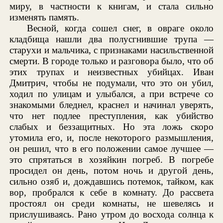
миру, в частности к книгам, и стала сильно
изменять память.
Весной, когда сошел снег, в овраге около
кладбища нашли два полусгнившие трупа —
старухи и мальчика, с признаками насильственной
смерти. В городе только и разговора было, что об
этих трупах и неизвестных убийцах. Иван
Дмитрич, чтобы не подумали, что это он убил,
ходил по улицам и улыбался, а при встрече со
знакомыми бледнел, краснел и начинал уверять,
что нет подлее преступления, как убийство
слабых и беззащитных. Но эта ложь скоро
утомила его, и, после некоторого размышления,
он решил, что в его положении самое лучшее —
это спрятаться в хозяйкин погреб. В погребе
просидел он день, потом ночь и другой день,
сильно озяб и, дождавшись потемок, тайком, как
вор, пробрался к себе в комнату. До рассвета
простоял он среди комнаты, не шевелясь и
прислушиваясь. Рано утром до восхода солнца к