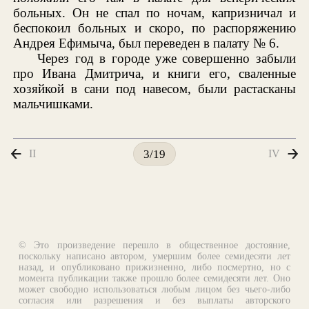
больных. Он не спал по ночам, капризничал и
беспокоил больных и скоро, по распоряжению
Андрея Ефимыча, был переведен в палату № 6.
Через год в городе уже совершенно забыли
про Ивана Дмитрича, и книги его, сваленные
хозяйкой в сани под навесом, были растасканы
мальчишками.
II
IV
3/19
© Это произведение перешло в общественное достояние,
поскольку написано автором, умершим более семидесяти лет
назад, и опубликовано прижизненно, либо посмертно, но с
момента публикации также прошло более семидесяти лет. Оно
может свободно использоваться любым лицом без чьего-либо
согласия или разрешения и без выплаты авторского