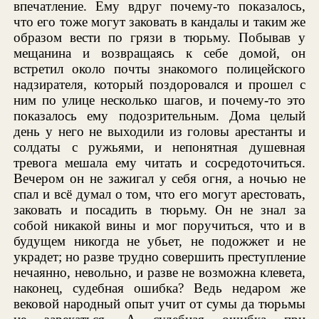
впечатление. Ему вдруг почему-то показалось,
что его тоже могут заковать в кандалы и таким же
образом вести по грязи в тюрьму. Побывав у
мещанина и возвращаясь к себе домой, он
встретил около почты знакомого полицейского
надзирателя, который поздоровался и прошел с
ним по улице несколько шагов, и почему-то это
показалось ему подозрительным. Дома целый
день у него не выходили из головы арестанты и
солдаты с ружьями, и непонятная душевная
тревога мешала ему читать и сосредоточиться.
Вечером он не зажигал у себя огня, а ночью не
спал и всё думал о том, что его могут арестовать,
заковать и посадить в тюрьму. Он не знал за
собой никакой вины и мог поручиться, что и в
будущем никогда не убьет, не подожжет и не
украдет; но разве трудно совершить преступление
нечаянно, невольно, и разве не возможна клевета,
наконец, судебная ошибка? Ведь недаром же
вековой народный опыт учит от сумы да тюрьмы