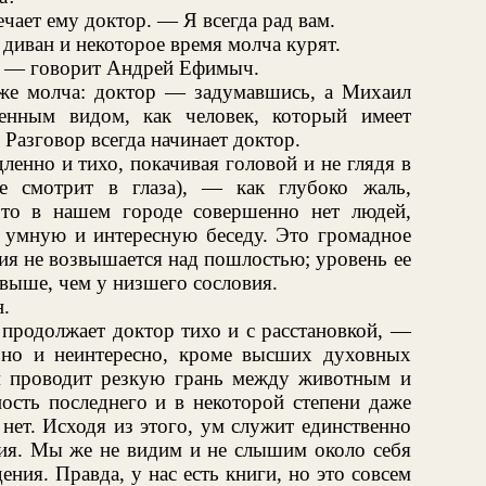
чает ему доктор. — Я всегда рад вам.
 диван и некоторое время молча курят.
! — говорит Андрей Ефимыч.
же молча: доктор — задумавшись, а Михаил
нным видом, как человек, который имеет
 Разговор всегда начинает доктор.
енно и тихо, покачивая головой и не глядя в
не смотрит в глаза), — как глубоко жаль,
то в нашем городе совершенно нет людей,
 умную и интересную беседу. Это громадное
ия не возвышается над пошлостью; уровень ее
 выше, чем у низшего сословия.
.
продолжает доктор тихо и с расстановкой, —
льно и неинтересно, кроме высших духовных
м проводит резкую грань между животным и
ность последнего и в некоторой степени даже
 нет. Исходя из этого, ум служит единственно
я. Мы же не видим и не слышим около себя
ния. Правда, у нас есть книги, но это совсем