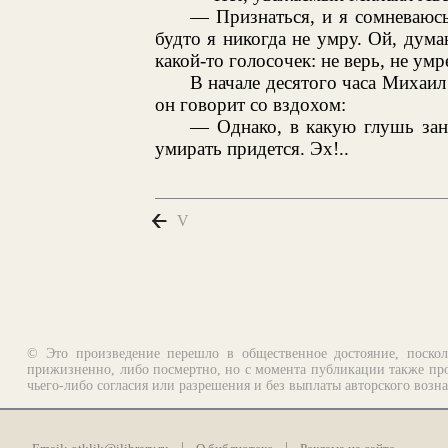
— Признаться, и я сомневаюсь.
будто я никогда не умру. Ой, дума
какой-то голосочек: не верь, не умр
В начале десятого часа Михаил
он говорит со вздохом:
— Однако, в какую глушь зане
умирать придется. Эх!..
V
© Это произведение перешло в общественное достояние, поскол
прижизненно, либо посмертно, но с момента публикации также про
чьего-либо согласия или разрешения и без выплаты авторского возн