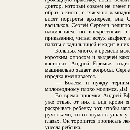
доктор, который совсем не имеет 
образ в киоте, с тяжелою лампадо
висят портреты архиереев, вид 
васильков. Сергей Сергеич религио
иждивением; по воскресеньям в
приказанию, читает вслух акафист, 
палаты с кадильницей и кадит в них
Больных много, а времени мало
коротким опросом и выдачей каког
касторки. Андрей Ефимыч сидит
машинально задает вопросы. Серге
изредка вмешивается.
— Болеем и нужду терпим
милосердному плохо молимся. Да!
Во время приемки Андрей Ефи
уже отвык от них и вид крови ег
раскрывать ребенку рот, чтобы загл
ручонками, то от шума в ушах у 
глазах. Он торопится прописать ле
унесла ребенка.