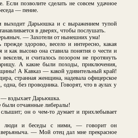
е. Если позволите сделать не совсем удачное
беседа — пение.
ни выходит Дарьюшка и с выражением тупой
танавливается в дверях, чтобы послушать.
рьяныч. — Захотели от нынешних ума!
ь прежде здорово, весело и интересно, какая
 и как высоко она ставила понятия о чести и
 векселя, и считалось позором не протянуть
рищу. А какие были походы, приключения,
нщины! А Кавказ — какой удивительный край!
дира, странная женщина, надевала офицерское
, одна, без проводника. Говорят, что в аулах у
. — вздыхает Дарьюшка.
е были отчаянные либералы!
слышит; он о чем-то думает и прихлебывает
е люди и беседы с ними, — говорит он
верьяныча. — Мой отец дал мне прекрасное