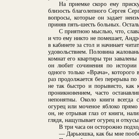
На приемке скоро ему приску
близость благолепного Сергея Серг
вопросы, которые он задает неиз
приняв пять-шесть больных. Остал
С приятною мыслью, что, слава
и что ему никто не помешает, Анд
в кабинете за стол и начинает чита
удовольствием. Половина жаловань
комнат его квартиры три завалены
он любит сочинения по истории
одного только «Врача», которого в
раз продолжается без перерыва по 
не так быстро и порывисто, как 
проникновением, часто останавли
непонятны. Около книги всегда 
огурец или моченое яблоко прямо 
он, не отрывая глаз от книги, нал
глядя, нащупывает огурец и откусы
В три часа он осторожно подхо
— Дарьюшка, как бы мне пообе