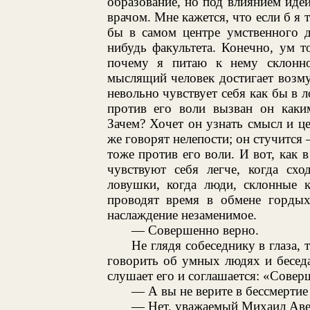
образование, но под влиянием идей
врачом. Мне кажется, что если б я 
бы в самом центре умственного д
нибудь факультета. Конечно, ум т
почему я питаю к нему склонно
мыслящий человек достигает возму
невольно чувствует себя как бы в л
против его воли вызван он каким
Зачем? Хочет он узнать смысл и це
же говорят нелепости; он стучится
тоже против его воли. И вот, как 
чувствуют себя легче, когда схо
ловушки, когда люди, склонные к
проводят время в обмене гордых
наслаждение незаменимое.
— Совершенно верно.
Не глядя собеседнику в глаза,
говорить об умных людях и бесед
слушает его и соглашается: «Совер
— А вы не верите в бессмерти
— Нет, уважаемый Михаил Авер