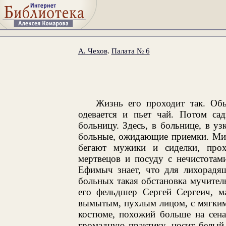
А. Чехов
.
Палата № 6
Жизнь его проходит так. Обы
одевается и пьет чай. Потом сад
больницу. Здесь, в больнице, в у
больные, ожидающие приемки. Мим
бегают мужики и сиделки, прох
мертвецов и посуду с нечистотами
Ефимыч знает, что для лихорадя
больных такая обстановка мучител
его фельдшер Сергей Сергеич, ма
вымытым, пухлым лицом, с мягким
костюме, похожий больше на сена
громадную практику, носит белый 