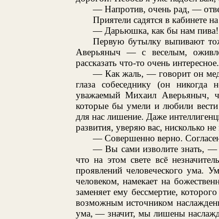
— Напротив, очень рад, — отве
Приятели садятся в кабинете на
— Дарьюшка, как бы нам пива
Первую бутылку выпивают то
Аверьяныч — с веселым, оживле
рассказать что-то очень интересное.
— Как жаль, — говорит он медл
глаза собеседнику (он никогда 
уважаемый Михаил Аверьяныч, ч
которые бы умели и любили вести
для нас лишение. Даже интеллигенц
развития, уверяю вас, нисколько не
— Совершенно верно. Согласен
— Вы сами изволите знать, — 
что на этом свете всё незначите
проявлений человеческого ума. У
человеком, намекает на божествен
заменяет ему бессмертие, которого
возможным источником наслаждени
ума, — значит, мы лишены наслажде