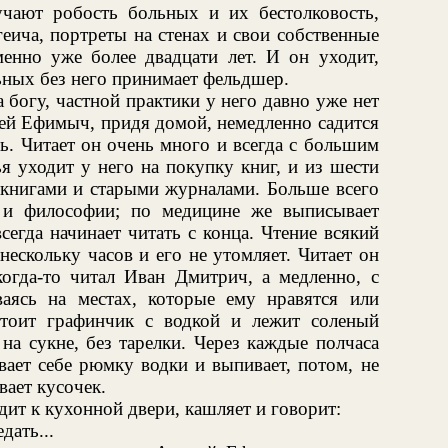
чают робость больных и их бестолковость,
еича, портреты на стенах и свои собственные
менно уже более двадцати лет. И он уходит,
ьных без него принимает фельдшер.
 богу, частной практики у него давно уже нет
рей Ефимыч, придя домой, немедленно садится
ть. Читает он очень много и всегда с большим
я уходит у него на покупку книг, и из шести
 книгами и старыми журналами. Больше всего
 и философии; по медицине же выписывает
сегда начинает читать с конца. Чтение всякий
нескольку часов и его не утомляет. Читает он
когда-то читал Иван Дмитрич, а медленно, с
ваясь на местах, которые ему нравятся или
стоит графинчик с водкой и лежит соленый
на сукне, без тарелки. Через каждые полчаса
ивает себе рюмку водки и выпивает, потом, не
вает кусочек.
дит к кухонной двери, кашляет и говорит:
дать...