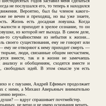
 шестидесятых годов заставил меня сделаться
тогда не послушался его, то теперь я находился
вижения. Вероятно, был бы членом какого-
оже не вечен и преходящ, но вы уже знаете,
сть. Жизнь есть досадная ловушка. Когда
жалости и приходит в зрелое сознание, то он
овушке, из которой нет выхода. В самом деле,
и-то случайностями из небытия к жизни...
ль своего существования, ему не говорят или
 — ему не отворяют к нему приходит смерть —
в тюрьме, люди, связанные общим несчастием,
дятся вместе, так и в жизни не замечаешь
 анализу и обобщениям, сходятся вместе и
, свободных идей. В этом смысле ум есть
 тихо и с паузами, Андрей Ефимыч продолжает
ах с ними, а Михаил Аверьяныч внимательно
шенно верно».
е души? — вдруг спрашивает почтмейстер.
ьяныч, не верю и не имею основания верить.