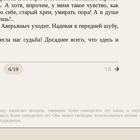
 А хотя, впрочем, у меня такое чувство, как
ю себе, старый хрен, умирать пора! А в душе
ешь!..
 Аверьяныч уходит. Надевая в передней шубу,
сла нас судьба! Досаднее всего, что здесь и
VII
6/19
ьку написано автором, умершим более семидесяти лет назад, и опу
шло более семидесяти лет. Оно может свободно использоваться любым 
аграждения.