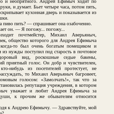
го и неопрятного. Андрей Ефимыч ходит по
руки, и думает. Бьет четыре часа, потом пять,
оскрипывает кухонная дверь и показывается из
шки.
 пиво пить? — спрашивает она озабоченно.
ает он. — Я погожу... погожу...
ходит почтмейстер, Михаил Аверьяныч,
овек, общество которого для Андрея Ефимыча
 когда-то был очень богатым помещиком и
и из нужды поступил под старость в почтовое
доровый вид, роскошные седые бакены,
ий приятный голос. Он добр и чувствителен,
то-нибудь из посетителей протестует, не
рассуждать, то Михаил Аверьяныч багровеет,
омовым голосом: «Замолчать!», так что за
тановилась репутация учреждения, в котором
яныч уважает и любит Андрея Ефимыча за
 души, к прочим же обывателям относится
ходя к Андрею Ефимычу. — Здравствуйте, мой
а?