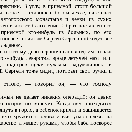
практики. В углу, в приемной, стоит большой
й, возле — ставник в белом чехле; на стенах
Святогорского монастыря и венки из сухих
зен и любит благолепие. Образ поставлен его
 приемной кто-нибудь из больных, по его
а после чтения сам Сергей Сергеич обходит все
 ладаном.
, и потому дело ограничивается одним только
о-нибудь лекарства, вроде летучей мази или
, подперев щеку кулаком, задумавшись, и
й Сергеич тоже сидит, потирает свои ручки и
 оттого, — говорит он, — что господу
мыч не делает никаких операций; он давно
о неприятно волнует. Когда ему приходится
януть в горло, а ребенок кричит и защищается
него кружится голова и выступают слезы на
карство и машет руками, чтобы баба поскорее