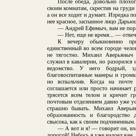
После обеда, довольно плохо
своим комнатам, скрестив на груди 
а он все ходит и думает. Изредка п
нее красное, заспанное лицо Дарью
— Андрей Ефимыч, вам не пора
— Нет, еще не время... — отвеч
К вечеру обыкновенно при
единственный во всем городе чел
не тягостно. Михаил Аверьяныч
служил в кавалерии, но разорился 
ведомство. У него бодрый, з
благовоспитанные манеры и громк
но вспыльчив. Когда на почте к
соглашается или просто начинает 
трясется всем телом и кричит гр
почтовым отделением давно уже ус
страшно бывать. Михаил Аверь
образованность и благородство
свысока, как к своим подчиненным.
— А вот и я! — говорит он, в
дорогой! Небось я уже надоел вам, 