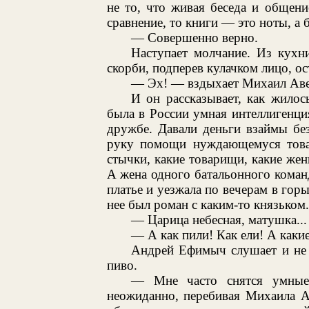
не то, что живая беседа и общени
сравнение, то книги — это ноты, а 
— Совершенно верно.
Наступает молчание. Из кух
скорби, подперев кулачком лицо, ос
— Эх! — вздыхает Михаил Аве
И он рассказывает, как жилос
была в России умная интеллигенция
дружбе. Давали деньги взаймы без
руку помощи нуждающемуся това
стычки, какие товарищи, какие же
А жена одного батальонного коман
платье и уезжала по вечерам в горы
нее был роман с каким-то князьком.
— Царица небесная, матушка..
— А как пили! Как ели! А каки
Андрей Ефимыч слушает и не 
пиво.
— Мне часто снятся умны
неожиданно, перебивая Михаила А