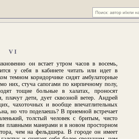
VI
кновенно он встает утром часов в восемь,
ится у себя в кабинете читать или идет в
зком темном коридорчике сидят амбулаторные
о них, стуча сапогами по кирпичному полу,
одят тощие больные в халатах, проносят
, плачут дети, дует сквозной ветер. Андрей
щих, чахоточных и вообще впечатлительных
ьна, но что поделаешь? В приемной встречает
ленький, толстый человек с бритым, чисто
и плавными манерами и в новом просторном
тора, чем на фельдшера. В городе он имеет
галстук и считает себя более сведущим, чем