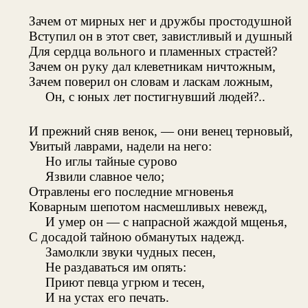
Зачем от мирных нег и дружбы простодушной
Вступил он в этот свет, завистливый и душный
Для сердца вольного и пламенных страстей?
Зачем он руку дал клеветникам ничтожным,
Зачем поверил он словам и ласкам ложным,
Он, с юных лет постигнувший людей?..
И прежний сняв венок, — они венец терновый,
Увитый лаврами, надели на него:
Но иглы тайные сурово
Язвили славное чело;
Отравлены его последние мгновенья
Коварным шепотом насмешливых невежд,
И умер он — с напрасной жаждой мщенья,
С досадой тайною обманутых надежд.
Замолкли звуки чудных песен,
Не раздаваться им опять:
Приют певца угрюм и тесен,
И на устах его печать.