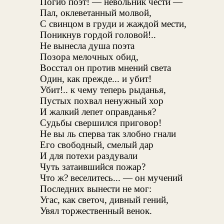
Погиб поэт! — невольник чести —
Пал, оклеветанный молвой,
С свинцом в груди и жаждой мести,
Поникнув гордой головой!..
Не вынесла душа поэта
Позора мелочных обид,
Восстал он против мнений света
Один, как прежде... и убит!
Убит!.. к чему теперь рыданья,
Пустых похвал ненужный хор
И жалкий лепет оправданья?
Судьбы свершился приговор!
Не вы ль сперва так злобно гнали
Его свободный, смелый дар
И для потехи раздували
Чуть затаившийся пожар?
Что ж? веселитесь... — он мучений
Последних вынести не мог:
Угас, как светоч, дивный гений,
Увял торжественный венок.