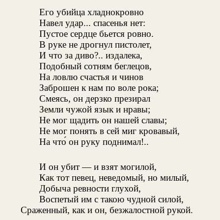
Его убийца хладнокровно
Навел удар... спасенья нет:
Пустое сердце бьется ровно.
В руке не дрогнул пистолет,
И что за диво?.. издалека,
Подобный сотням беглецов,
На ловлю счастья и чинов
Заброшен к нам по воле рока;
Смеясь, он дерзко презирал
Земли чужой язык и нравы;
Не мог щадить он нашей славы;
Не мог понять в сей миг кровавый,
На что́ он руку поднимал!..
И он убит — и взят могилой,
Как тот певец, неведомый, но милый,
Добыча ревности глухой,
Воспетый им с такою чудной силой,
Сраженный, как и он, безжалостной рукой.