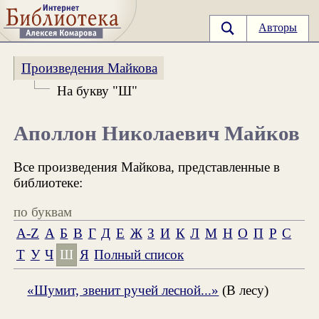
Авторы
Произведения Майкова
На букву "Ш"
Аполлон Николаевич Майков
Все произведения Майкова, представленные в
библиотеке:
по буквам
A-Z
А
Б
В
Г
Д
Е
Ж
З
И
К
Л
М
Н
О
П
Р
С
Т
У
Ч
Ш
Я
Полный список
«Шумит, звенит ручей лесной...»
(В лесу)