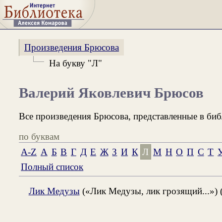
Произведения Брюсова
На букву "Л"
Валерий Яковлевич Брюсов
Все произведения Брюсова, представленные в биб
по буквам
A-Z
А
Б
В
Г
Д
Е
Ж
З
И
К
Л
М
Н
О
П
С
Т
Полный список
Лик Медузы
(«Лик Медузы, лик грозящий...») 