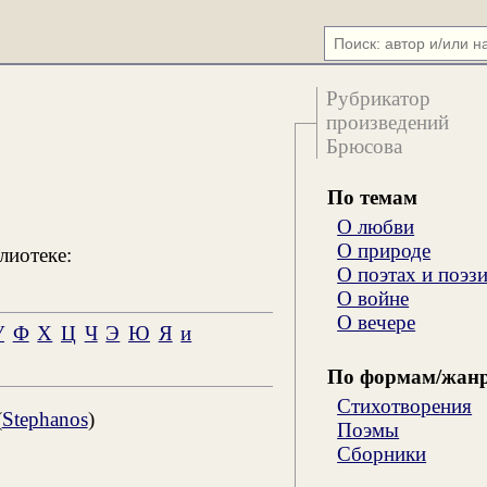
Рубрикатор
произведений
Брюсова
По темам
О любви
О природе
лиотеке:
О поэтах и поэз
О войне
О вечере
У
Ф
Х
Ц
Ч
Э
Ю
Я
и
По формам/жан
Стихотворения
(
Stephanos
)
Поэмы
Сборники