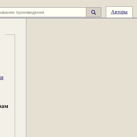
Авторы
ии
рам