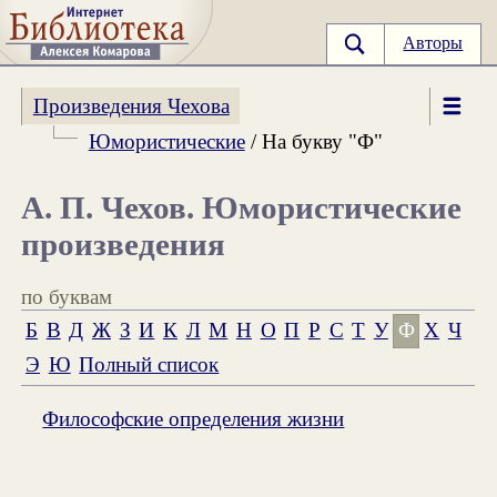
Авторы
Произведения Чехова
Юмористические
/ На букву "Ф"
А. П. Чехов. Юмористические
произведения
по буквам
Б
В
Д
Ж
З
И
К
Л
М
Н
О
П
Р
С
Т
У
Ф
Х
Ч
Э
Ю
Полный список
Философские определения жизни