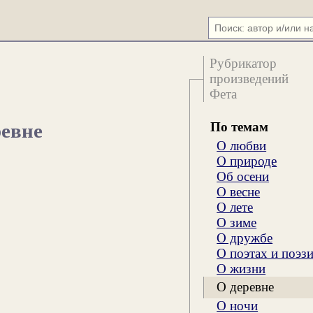
Рубрикатор
произведений
Фета
По темам
ревне
О любви
О природе
Об осени
О весне
О лете
О зиме
О дружбе
О поэтах и поэз
О жизни
О деревне
О ночи