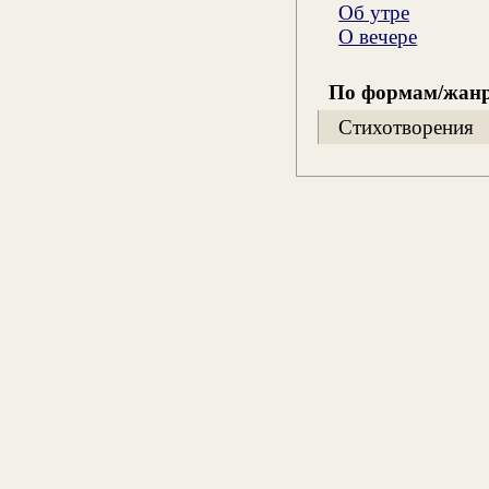
Об утре
О вечере
По формам/жан
Стихотворения