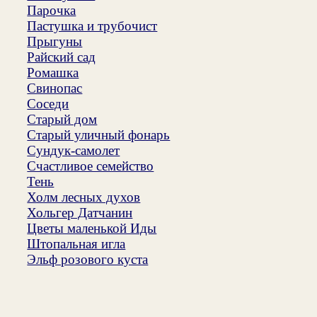
Парочка
Пастушка и трубочист
Прыгуны
Райский сад
Ромашка
Свинопас
Соседи
Старый дом
Старый уличный фонарь
Сундук-самолет
Счастливое семейство
Тень
Холм лесных духов
Хольгер Датчанин
Цветы маленькой Иды
Штопальная игла
Эльф розового куста