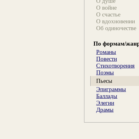
О душе
О войне
О счастье
О вдохновении
Об одиночестве
По формам/жан
Романы
Повести
Стихотворения
Поэмы
Пьесы
Эпиграммы
Баллады
Элегии
Драмы