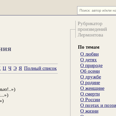
Рубрикатор
произведений
Лермонтова
По темам
ния
О любви
О детях
О природе
Х
Ц
Ч
Э
Я
Полный список
Об осени
О дружбе
О родине
О женщине
ью!..»)
О смерти
..»)
О России
»)
О поэтах и поэз
О жизни