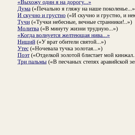
«Выхожу один я на дорогу...»
Дума
(«Печально я гляжу на наше поколенье...»
И скучно и грустно
(«И скучно и грустно, и нек
Тучи
(«Тучки небесные, вечные странники!..»)
Молитва
(«В минуту жизни трудную...»)
«Когда волнуется желтеющая нива...»
Нищий
(«У врат обители святой...»)
Утес
(«Ночевала тучка золотая...»)
Поэт
(«Отделкой золотой блистает мой кинжал..
Три пальмы
(«В песчаных степях аравийской зем