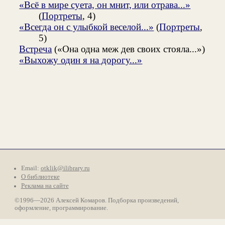
«Всё в мире суета, он мнит, или отрава...»
(
Портреты
, 4)
«Всегда он с улыбкой веселой...»
(
Портреты
,
5)
Встреча
(«Она одна меж дев своих стояла...»)
«Выхожу один я на дорогу...»
Email:
otklik@ilibrary.ru
О библиотеке
Реклама на сайте
©1996—2026 Алексей Комаров. Подборка произведений,
оформление, программирование.