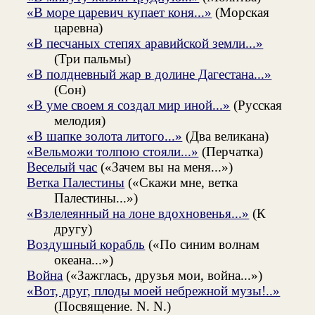
«В море царевич купает коня...»
(Морская
царевна)
«В песчаных степях аравийской земли...»
(Три пальмы)
«В полдневный жар в долине Дагестана...»
(Сон)
«В уме своем я создал мир иной...»
(Русская
мелодия)
«В шапке золота литого...»
(Два великана)
«Вельможи толпою стояли...»
(Перчатка)
Веселый час
(«Зачем вы на меня...»)
Ветка Палестины
(«Скажи мне, ветка
Палестины...»)
«Взлелеянный на лоне вдохновенья...»
(К
другу)
Воздушный корабль
(«По синим волнам
океана...»)
Война
(«Зажглась, друзья мои, война...»)
«Вот, друг, плоды моей небрежной музы!..»
(Посвящение. N. N.)