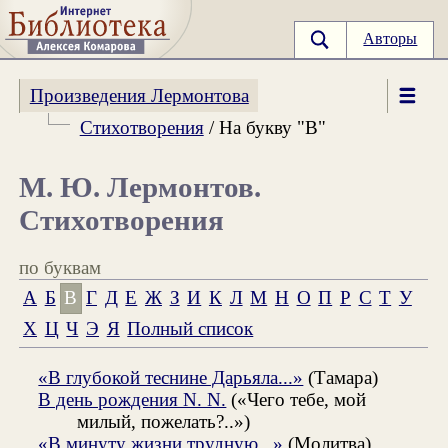
Авторы
Произведения Лермонтова
Стихотворения
/ На букву "В"
М. Ю. Лермонтов.
Стихотворения
по буквам
А
Б
В
Г
Д
Е
Ж
З
И
К
Л
М
Н
О
П
Р
С
Т
У
Х
Ц
Ч
Э
Я
Полный список
«В глубокой теснине Дарьяла...»
(Тамара)
В день рождения N. N.
(«Чего тебе, мой
милый, пожелать?..»)
«В минуту жизни трудную...»
(Молитва)