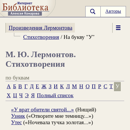
Авторы
Произведения Лермонтова
Стихотворения
/ На букву "У"
М. Ю. Лермонтов.
Стихотворения
по буквам
А
Б
В
Г
Д
Е
Ж
З
И
К
Л
М
Н
О
П
Р
С
Т
У
Х
Ц
Ч
Э
Я
Полный список
«У врат обители святой...»
(Нищий)
Узник
(«Отворите мне темницу...»)
Утес
(«Ночевала тучка золотая...»)