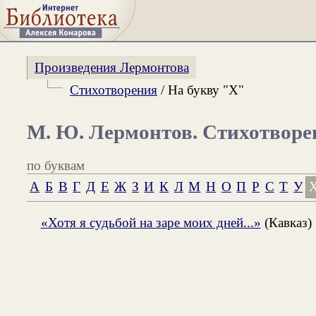
Произведения Лермонтова
Стихотворения
/ На букву "Х"
М. Ю. Лермонтов. Стихотворе
по буквам
А
Б
В
Г
Д
Е
Ж
З
И
К
Л
М
Н
О
П
Р
С
Т
У
«Хотя я судьбой на заре моих дней...»
(Кавказ)