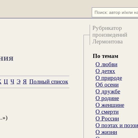
Рубрикатор
произведений
Лермонтова
По темам
ния
О любви
О детях
О природе
Х
Ц
Ч
Э
Я
Полный список
Об осени
О дружбе
О родине
О женщине
О смерти
.»)
О России
О поэтах и поэз
О жизни