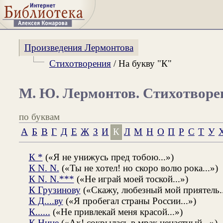
Произведения Лермонтова
Стихотворения
/ На букву "К"
М. Ю. Лермонтов. Стихотворе
по буквам
А
Б
В
Г
Д
Е
Ж
З
И
К
Л
М
Н
О
П
Р
С
Т
У
К *
(«Я не унижусь пред тобою...»)
К N. N.
(«Ты не хотел! но скоро волю рока...»)
К N. N.***
(«Не играй моей тоской...»)
К Грузинову
(«Скажу, любезный мой приятель..
К Д....ву
(«Я пробегал страны России...»)
К......
(«Не привлекай меня красой...»)
К Нине
(«Ах! сокрылась в мрак ненастный...»)