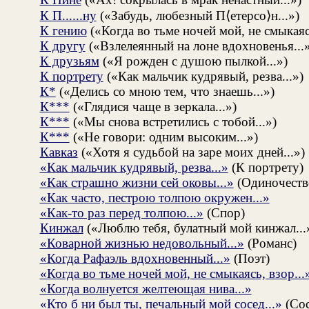
К П......ну
(«Забудь, любезный П⟨етерсо⟩н...»)
К гению
(«Когда во тьме ночей мой, не смыкаясь
К другу
(«Взлелеянный на лоне вдохновенья...»
К друзьям
(«Я рожден с душою пылкой...»)
К портрету
(«Как мальчик кудрявый, резва...»)
К*
(«Делись со мною тем, что знаешь...»)
К***
(«Глядися чаще в зеркала...»)
К***
(«Мы снова встретились с тобой...»)
К***
(«Не говори: одним высоким...»)
Кавказ
(«Хотя я судьбой на заре моих дней...»)
«Как мальчик кудрявый, резва...»
(К портрету)
«Как страшно жизни сей оковы...»
(Одиночеств
«Как часто, пестрою толпою окружен...»
«Как-то раз перед толпою...»
(Спор)
Кинжал
(«Люблю тебя, булатный мой кинжал...
«Коварной жизнью недовольный...»
(Романс)
«Когда Рафаэль вдохновенный...»
(Поэт)
«Когда во тьме ночей мой, не смыкаясь, взор...
«Когда волнуется желтеющая нива...»
«Кто б ни был ты, печальный мой сосед...»
(Сос