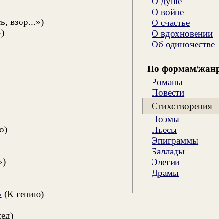
О душе
О войне
, взор...»)
О счастье
)
О вдохновении
Об одиночестве
По формам/жан
Романы
Повести
Стихотворения
Поэмы
о)
Пьесы
Эпиграммы
Баллады
»)
Элегии
Драмы
»
(К гению)
ед)