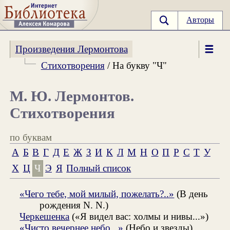
Авторы
Произведения Лермонтова
Стихотворения
/ На букву "Ч"
М. Ю. Лермонтов.
Стихотворения
по буквам
А
Б
В
Г
Д
Е
Ж
З
И
К
Л
М
Н
О
П
Р
С
Т
У
Х
Ц
Ч
Э
Я
Полный список
«Чего тебе, мой милый, пожелать?..»
(В день
рождения N. N.)
Черкешенка
(«Я видел вас: холмы и нивы...»)
«Чисто вечернее небо...»
(Небо и звезды)