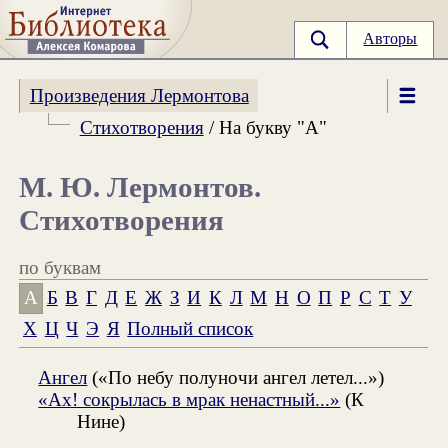
Авторы
Произведения Лермонтова
Стихотворения
/ На букву "А"
М. Ю. Лермонтов.
Стихотворения
по буквам
А
Б
В
Г
Д
Е
Ж
З
И
К
Л
М
Н
О
П
Р
С
Т
У
Х
Ц
Ч
Э
Я
Полный список
Ангел
(«По небу полуночи ангел летел...»)
«Ах! сокрылась в мрак ненастный...»
(К
Нине)