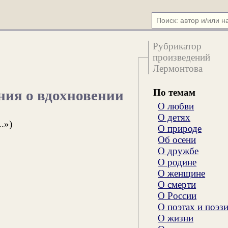
Рубрикатор
произведений
Лермонтова
По темам
ния о вдохновении
О любви
О детях
.»)
О природе
Об осени
О дружбе
О родине
О женщине
О смерти
О России
О поэтах и поэз
О жизни