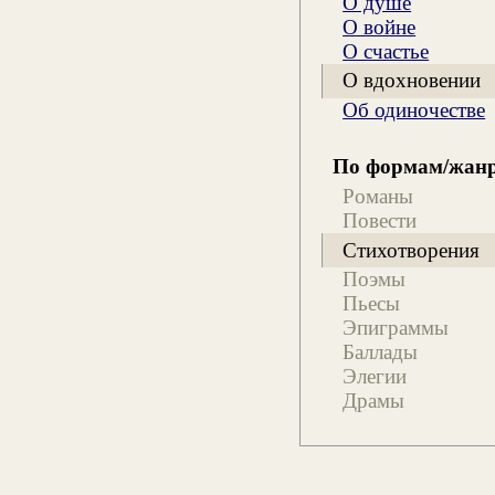
О душе
О войне
О счастье
О вдохновении
Об одиночестве
По формам/жан
Романы
Повести
Стихотворения
Поэмы
Пьесы
Эпиграммы
Баллады
Элегии
Драмы