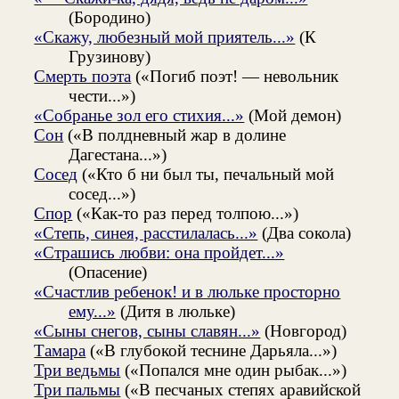
(Бородино)
«Скажу, любезный мой приятель...»
(К
Грузинову)
Смерть поэта
(«Погиб поэт! — невольник
чести...»)
«Собранье зол его стихия...»
(Мой демон)
Сон
(«В полдневный жар в долине
Дагестана...»)
Сосед
(«Кто б ни был ты, печальный мой
сосед...»)
Спор
(«Как-то раз перед толпою...»)
«Степь, синея, расстилалась...»
(Два сокола)
«Страшись любви: она пройдет...»
(Опасение)
«Счастлив ребенок! и в люльке просторно
ему...»
(Дитя в люльке)
«Сыны снегов, сыны славян...»
(Новгород)
Тамара
(«В глубокой теснине Дарьяла...»)
Три ведьмы
(«Попался мне один рыбак...»)
Три пальмы
(«В песчаных степях аравийской