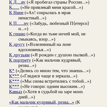
К Д....ву
(«Я пробегал страны России...»)
К......
(«Не привлекай меня красой...»)
К Нине
(«Ах! сокрылась в мрак
ненастный...»)
К П......ну
(«Забудь, любезный П⟨етерсо⟩
н...»)
К гению
(«Когда во тьме ночей мой, не
смыкаясь, взор...»)
К другу
(«Взлелеянный на лоне
вдохновенья...»)
К друзьям
(«Я рожден с душою пылкой...»)
К портрету
(«Как мальчик кудрявый,
резва...»)
К*
(«Делись со мною тем, что знаешь...»)
К***
(«Глядися чаще в зеркала...»)
К***
(«Мы снова встретились с тобой...»)
К***
(«Не говори: одним высоким...»)
Кавказ
(«Хотя я судьбой на заре моих
дней...»)
«Как мальчик кудрявый, резва...»
(К