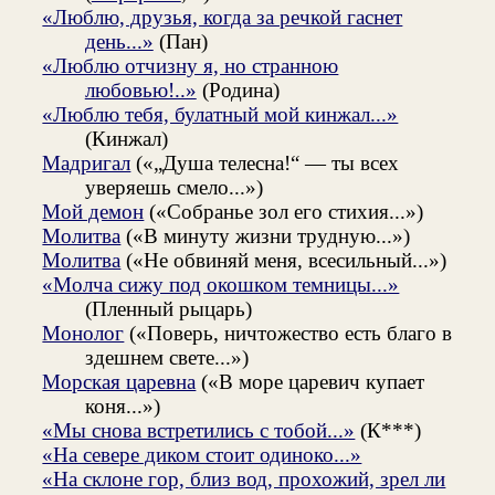
«Люблю, друзья, когда за речкой гаснет
день...»
(Пан)
«Люблю отчизну я, но странною
любовью!..»
(Родина)
«Люблю тебя, булатный мой кинжал...»
(Кинжал)
Мадригал
(«„Душа телесна!“ — ты всех
уверяешь смело...»)
Мой демон
(«Собранье зол его стихия...»)
Молитва
(«В минуту жизни трудную...»)
Молитва
(«Не обвиняй меня, всесильный...»)
«Молча сижу под окошком темницы...»
(Пленный рыцарь)
Монолог
(«Поверь, ничтожество есть благо в
здешнем свете...»)
Морская царевна
(«В море царевич купает
коня...»)
«Мы снова встретились с тобой...»
(К***)
«На севере диком стоит одиноко...»
«На склоне гор, близ вод, прохожий, зрел ли