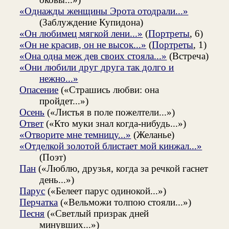
«Однажды женщины Эрота отодрали...»
(Заблуждение Купидона)
«Он любимец мягкой лени...»
(
Портреты
, 6)
«Он не красив, он не высок...»
(
Портреты
, 1)
«Она одна меж дев своих стояла...»
(Встреча)
«Они любили друг друга так долго и
нежно...»
Опасение
(«Страшись любви: она
пройдет...»)
Осень
(«Листья в поле пожелтели...»)
Ответ
(«Кто муки знал когда-нибудь...»)
«Отворите мне темницу...»
(Желанье)
«Отделкой золотой блистает мой кинжал...»
(Поэт)
Пан
(«Люблю, друзья, когда за речкой гаснет
день...»)
Парус
(«Белеет парус одинокой...»)
Перчатка
(«Вельможи толпою стояли...»)
Песня
(«Светлый призрак дней
минувших...»)