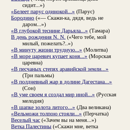
сидит...»)
«Белеет парус одинокой...»
(Парус)
Бородино
(«— Скажи-ка, дядя, ведь не
даром...»)
«В глубокой теснине Дарьяла...»
(Тамара)
В день рождения N. N.
(«Чего тебе, мой
милый, пожелать?..»)
«В минуту жизни трудную...»
(Молитва)
«В море царевич купает коня...»
(Морская
царевна)
«В песчаных степях аравийской земли...»
(Три пальмы)
«В полдневный жар в долине Дагестана...»
(Сон)
«В уме своем я создал мир иной...»
(Русская
мелодия)
«В шапке золота литого...»
(Два великана)
«Вельможи толпою стояли...»
(Перчатка)
Веселый час
(«Зачем вы на меня...»)
Ветка Палестины
(«Скажи мне, ветка