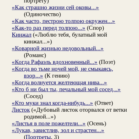
портрету)
«Как страшно жизни сей оковы...»
(Одиночество)
«Как часто, пестрою толпою окружен...»
«Как-то раз перед толпою...»
(Спор)
Кинжал
(«Люблю тебя, булатный мой
кинжал...»)
«Коварной жизнью недовольный...»
(Романс)
«Когда Рафаэль вдохновенный...»
(Поэт)
«Когда во тьме ночей мой, не смыкаясь,
взор...»
(К гению)
«Когда волнуется желтеющая нива...»
«Кто б ни был ты, печальный мой сосед...»
(Сосед)
«Кто муки знал когда-нибудь...»
(Ответ)
Листок
(«Дубовый листок оторвался от ветки
родимой...»)
«Листья в поле пожелтели...»
(Осень)
«Лукав, завистлив, зол и страстен...»
(
Портреты
, 3)