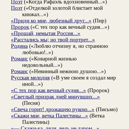
Поэт
(«Когда Рафаэль вдохновенный...»)
Поэт
(«Отделкой золотой блистает мой
кинжал...»)
«Приди ко мне, любезный друг...»
(Пир)
Пророк
(«С тех пор как вечный судия...»)
«Прощай, немытая Россия...»
«Расстались мы; но твой портрет...»
Родина
(«Люблю отчизну я, но странною
любовью!..»)
Романс
(«Коварной жизнью
недовольный...»)
Романс
(«Невинный нежною душою...»)
Русская мелодия
(«В уме своем я создал мир
иной...»)
«С тех пор как вечный судия...»
(Пророк)
«Светлый призрак дней минувших...»
(Песня)
«Свеча горит! дрожащею рукою...»
(Письмо)
«Скажи мне, ветка Палестины...»
(Ветка
Палестины)
«— Скажи-ка, дядя, ведь не даром...»