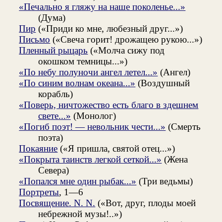
«Печально я гляжу на наше поколенье...»
(Дума)
Пир
(«Приди ко мне, любезный друг...»)
Письмо
(«Свеча горит! дрожащею рукою...»)
Пленный рыцарь
(«Молча сижу под
окошком темницы...»)
«По небу полуночи ангел летел...»
(Ангел)
«По синим волнам океана...»
(Воздушный
корабль)
«Поверь, ничтожество есть благо в здешнем
свете...»
(Монолог)
«Погиб поэт! — невольник чести...»
(Смерть
поэта)
Покаяние
(«Я пришла, святой отец...»)
«Покрыта таинств легкой сеткой...»
(Жена
Севера)
«Попался мне один рыбак...»
(Три ведьмы)
Портреты
, 1—6
Посвящение. N. N.
(«Вот, друг, плоды моей
небрежной музы!..»)