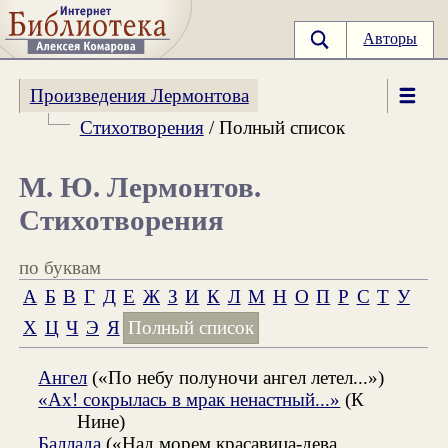
Авторы
Произведения Лермонтова
Стихотворения
/ Полный список
М. Ю. Лермонтов.
Стихотворения
по буквам
А
Б
В
Г
Д
Е
Ж
З
И
К
Л
М
Н
О
П
Р
С
Т
У
Х
Ц
Ч
Э
Я
Полный список
Ангел
(«По небу полуночи ангел летел...»)
«Ах! сокрылась в мрак ненастный...»
(К
Нине)
Баллада
(«Над морем красавица-дева