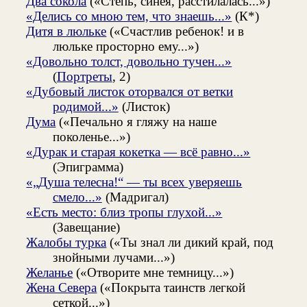
Два сокола
(«Степь, синея, расстилалась...»)
«Делись со мною тем, что знаешь...»
(К*)
Дитя в люльке
(«Счастлив ребенок! и в
люльке просторно ему...»)
«Довольно толст, довольно тучен...»
(
Портреты
, 2)
«Дубовый листок оторвался от ветки
родимой...»
(Листок)
Дума
(«Печально я гляжу на наше
поколенье...»)
«Дурак и старая кокетка — всё равно...»
(Эпиграмма)
«„Душа телесна!“ — ты всех уверяешь
смело...»
(Мадригал)
«Есть место: близ тропы глухой...»
(Завещание)
Жалобы турка
(«Ты знал ли дикий край, под
знойными лучами...»)
Желанье
(«Отворите мне темницу...»)
Жена Севера
(«Покрыта таинств легкой
сеткой...»)