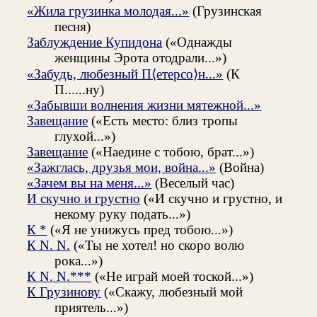
«Жила грузинка молодая...»
(Грузинская
песня)
Заблуждение Купидона
(«Однажды
женщины Эрота отодрали...»)
«Забудь, любезный П⟨етерсо⟩н...»
(К
П......ну)
«Забывши волнения жизни мятежной...»
Завещание
(«Есть место: близ тропы
глухой...»)
Завещание
(«Наедине с тобою, брат...»)
«Зажглась, друзья мои, война...»
(Война)
«Зачем вы на меня...»
(Веселый час)
И скучно и грустно
(«И скучно и грустно, и
некому руку подать...»)
К *
(«Я не унижусь пред тобою...»)
К N. N.
(«Ты не хотел! но скоро волю
рока...»)
К N. N.***
(«Не играй моей тоской...»)
К Грузинову
(«Скажу, любезный мой
приятель...»)