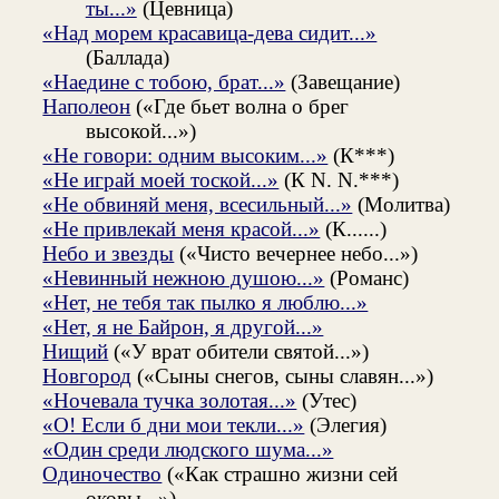
ты...»
(Цевница)
«Над морем красавица-дева сидит...»
(Баллада)
«Наедине с тобою, брат...»
(Завещание)
Наполеон
(«Где бьет волна о брег
высокой...»)
«Не говори: одним высоким...»
(К***)
«Не играй моей тоской...»
(К N. N.***)
«Не обвиняй меня, всесильный...»
(Молитва)
«Не привлекай меня красой...»
(К......)
Небо и звезды
(«Чисто вечернее небо...»)
«Невинный нежною душою...»
(Романс)
«Нет, не тебя так пылко я люблю...»
«Нет, я не Байрон, я другой...»
Нищий
(«У врат обители святой...»)
Новгород
(«Сыны снегов, сыны славян...»)
«Ночевала тучка золотая...»
(Утес)
«О! Если б дни мои текли...»
(Элегия)
«Один среди людского шума...»
Одиночество
(«Как страшно жизни сей
оковы...»)