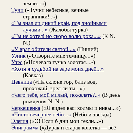
земли...»)
Тучи
(«Тучки небесные, вечные
странники!..»)
«Ты знал ли дикий край, под знойными
лучами...»
(Жалобы турка)
«Ты не хотел! но скоро волю рока...»
(К N.
N.)
«У врат обители святой...»
(Нищий)
Узник
(«Отворите мне темницу...»)
Утес
(«Ночевала тучка золотая...»)
«Хотя я судьбой на заре моих дней...»
(Кавказ)
Цевница
(«На склоне гор, близ вод,
прохожий, зрел ли ты...»)
«Чего тебе, мой милый, пожелать?..»
(В день
рождения N. N.)
Черкешенка
(«Я видел вас: холмы и нивы...»)
«Чисто вечернее небо...»
(Небо и звезды)
Элегия
(«О! Если б дни мои текли...»)
Эпиграмма
(«Дурак и старая кокетка — всё