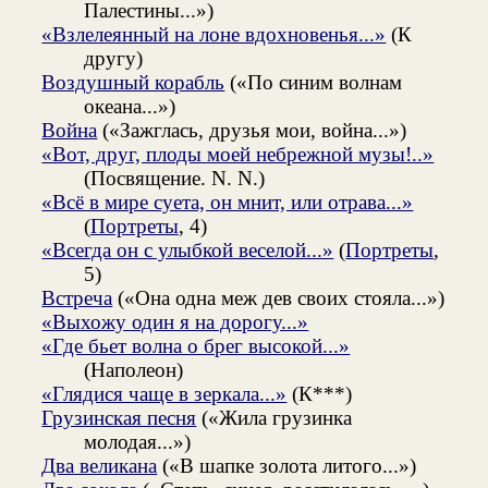
Палестины...»)
«Взлелеянный на лоне вдохновенья...»
(К
другу)
Воздушный корабль
(«По синим волнам
океана...»)
Война
(«Зажглась, друзья мои, война...»)
«Вот, друг, плоды моей небрежной музы!..»
(Посвящение. N. N.)
«Всё в мире суета, он мнит, или отрава...»
(
Портреты
, 4)
«Всегда он с улыбкой веселой...»
(
Портреты
,
5)
Встреча
(«Она одна меж дев своих стояла...»)
«Выхожу один я на дорогу...»
«Где бьет волна о брег высокой...»
(Наполеон)
«Глядися чаще в зеркала...»
(К***)
Грузинская песня
(«Жила грузинка
молодая...»)
Два великана
(«В шапке золота литого...»)