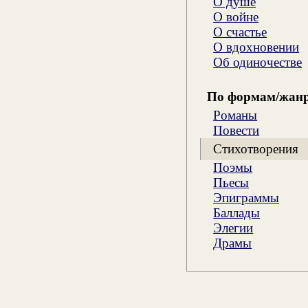
О душе
О войне
О счастье
О вдохновении
Об одиночестве
По формам/жан
Романы
Повести
Стихотворения
Поэмы
Пьесы
Эпиграммы
Баллады
Элегии
Драмы