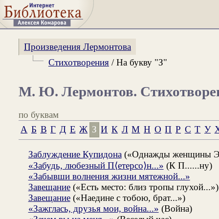
Произведения Лермонтова
Стихотворения
/ На букву "З"
М. Ю. Лермонтов. Стихотворе
по буквам
А
Б
В
Г
Д
Е
Ж
З
И
К
Л
М
Н
О
П
Р
С
Т
У
Заблуждение Купидона
(«Однажды женщины Эро
«Забудь, любезный П⟨етерсо⟩н...»
(К П......ну)
«Забывши волнения жизни мятежной...»
Завещание
(«Есть место: близ тропы глухой...»)
Завещание
(«Наедине с тобою, брат...»)
«Зажглась, друзья мои, война...»
(Война)