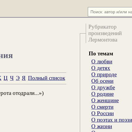
Рубрикатор
произведений
Лермонтова
По темам
ния
О любви
О детях
О природе
Х
Ц
Ч
Э
Я
Полный список
Об осени
О дружбе
та отодрали...»)
О родине
О женщине
О смерти
О России
О поэтах и поэз
О жизни