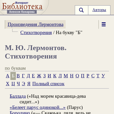
Авторы
Произведения Лермонтова
Стихотворения
/ На букву "Б"
М. Ю. Лермонтов.
Стихотворения
по буквам
А
Б
В
Г
Д
Е
Ж
З
И
К
Л
М
Н
О
П
Р
С
Т
У
Х
Ц
Ч
Э
Я
Полный список
Баллада
(«Над морем красавица-дева
сидит...»)
«Белеет парус одинокой...»
(Парус)
Бородино
(«— Скажи-ка, дядя, ведь не