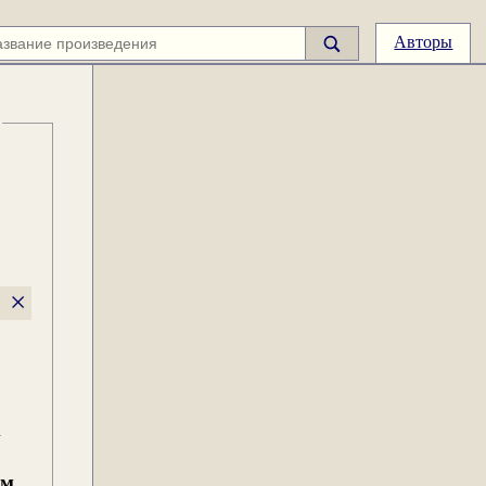
Авторы
×
е
ам