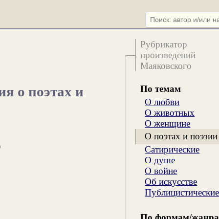
Рубрикатор
произведений
Маяковского
По темам
ия о поэтах и
О любви
О животных
О женщине
О поэтах и поэзии
)
Сатирические
О душе
О войне
Об искусстве
Публицистически
По формам/жанр