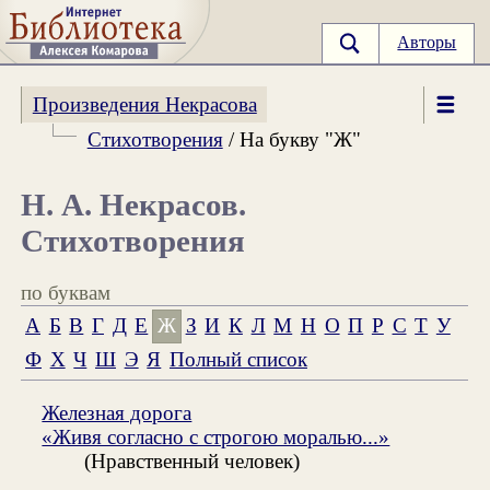
Авторы
Произведения Некрасова
Стихотворения
/ На букву "Ж"
Н. А. Некрасов.
Стихотворения
по буквам
А
Б
В
Г
Д
Е
Ж
З
И
К
Л
М
Н
О
П
Р
С
Т
У
Ф
Х
Ч
Ш
Э
Я
Полный список
Железная дорога
«Живя согласно с строгою моралью...»
(Нравственный человек)