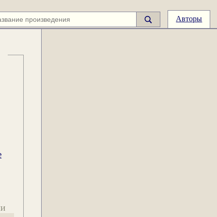
Авторы
е
ии