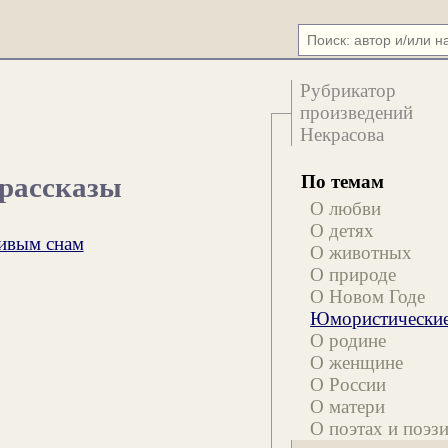
Рубрикатор
произведений
Некрасова
По темам
 рассказы
О любви
О детях
бивым снам
О животных
О природе
О Новом Годе
Юмористически
О родине
О женщине
О России
О матери
О поэтах и поэз