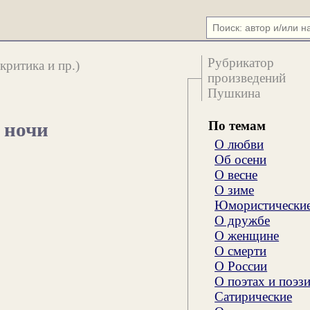
Рубрикатор
критика и пр.)
произведений
Пушкина
По темам
 ночи
О любви
Об осени
О весне
О зиме
Юмористически
О дружбе
О женщине
О смерти
О России
О поэтах и поэз
Сатирические