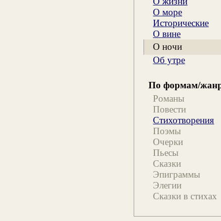
О жизни
О море
Исторические
О вине
О ночи
Об утре
По формам/жан
Романы
Повести
Стихотворения
Поэмы
Очерки
Пьесы
Сказки
Эпиграммы
Элегии
Сказки в стихах