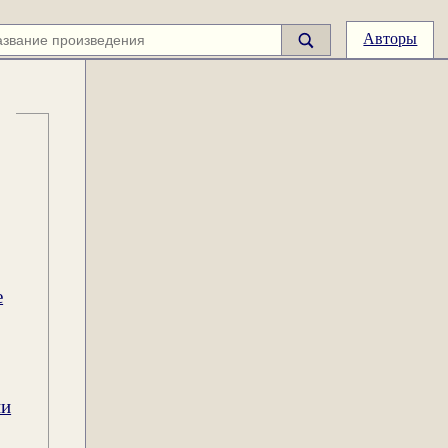
Авторы
е
ии