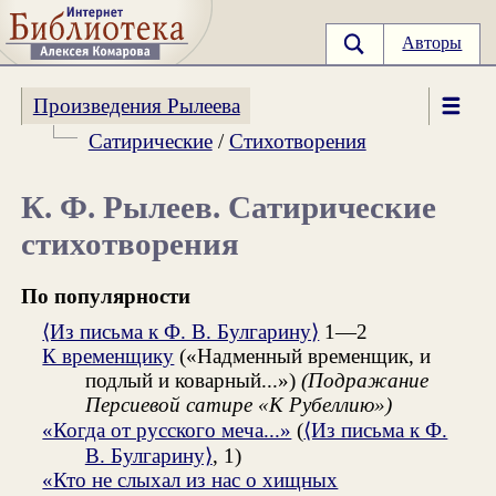
Авторы
Произведения Рылеева
Сатирические
/
Стихотворения
К. Ф. Рылеев. Сатирические
стихотворения
По популярности
⟨Из письма к Ф. В. Булгарину⟩
1—2
К временщику
(«Надменный временщик, и
подлый и коварный...»)
(Подражание
Персиевой сатире «К Рубеллию»)
«Когда от русского меча...»
(
⟨Из письма к Ф.
В. Булгарину⟩
, 1)
«Кто не слыхал из нас о хищных