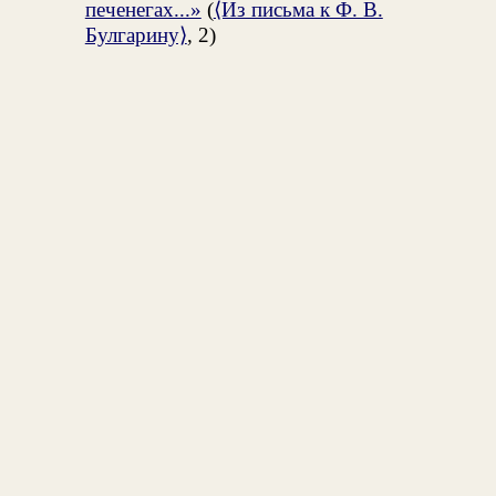
печенегах...»
(
⟨Из письма к Ф. В.
Булгарину⟩
, 2)