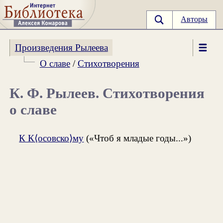
Авторы
Произведения Рылеева
О славе
/
Стихотворения
К. Ф. Рылеев. Стихотворения
о славе
К К⟨осовско⟩му
(«Чтоб я младые годы...»)