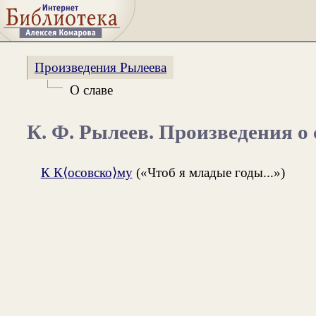
Произведения Рылеева
О славе
К. Ф. Рылеев. Произведения о 
К К⟨осовско⟩му
(«Чтоб я младые годы...»)