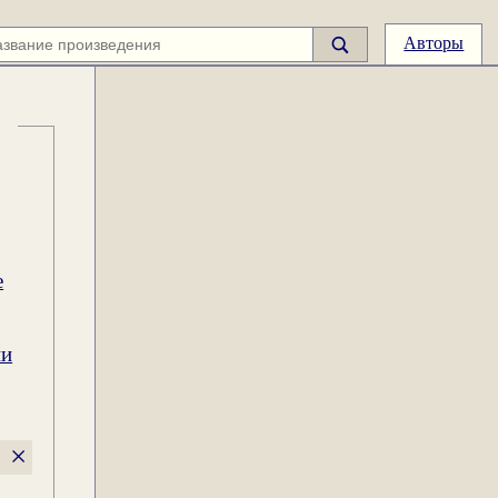
Авторы
е
ии
×