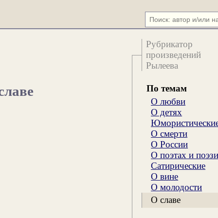
Рубрикатор
произведений
Рылеева
По темам
славе
О любви
О детях
Юмористически
О смерти
О России
О поэтах и поэз
Сатирические
О вине
О молодости
О славе