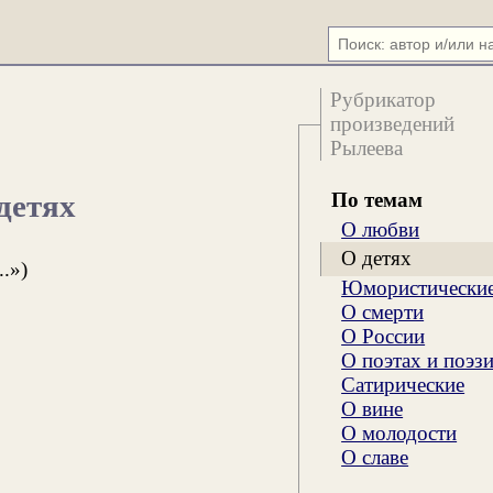
Рубрикатор
произведений
Рылеева
По темам
детях
О любви
О детях
.»)
Юмористически
О смерти
О России
О поэтах и поэз
Сатирические
О вине
О молодости
О славе