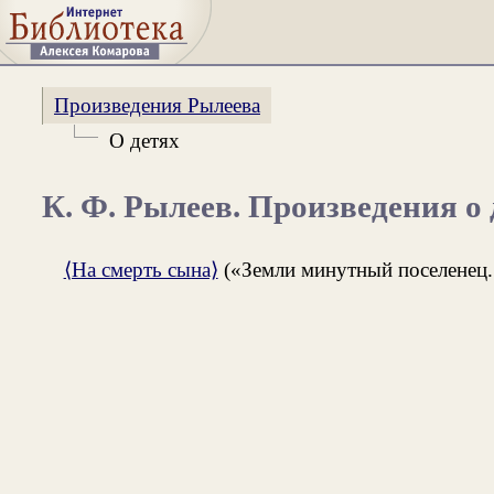
Произведения Рылеева
О детях
К. Ф. Рылеев. Произведения о 
⟨На смерть сына⟩
(«Земли минутный поселенец..