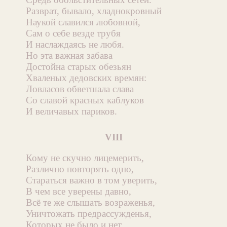
Разврат, бывало, хладнокровный
Наукой славился любовной,
Сам о себе везде трубя
И наслаждаясь не любя.
Но эта важная забава
Достойна старых обезьян
Хваленых дедовских времян:
Ловласов обветшала слава
Со славой красных каблуков
И величавых париков.
VIII
Кому не скучно лицемерить,
Различно повторять одно,
Стараться важно в том уверить,
В чем все уверены давно,
Всё те же слышать возраженья,
Уничтожать предрассужденья,
Которых не было и нет