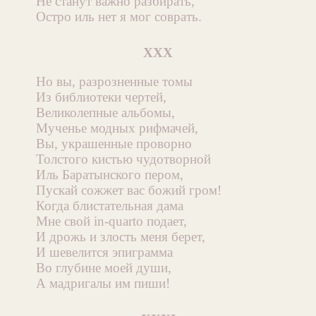
Не станут важно разбирать,
Остро иль нет я мог соврать.
XXX
Но вы, разрозненные томы
Из библиотеки чертей,
Великолепные альбомы,
Мученье модных рифмачей,
Вы, украшенные проворно
Толстого кистью чудотворной
Иль Баратынского пером,
Пускай сожжет вас божий гром!
Когда блистательная дама
Мне свой in-quarto подает,
И дрожь и злость меня берет,
И шевелится эпиграмма
Во глубине моей души,
А мадригалы им пиши!