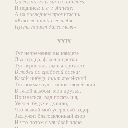
Qu'écrirez-vous sur ces tablettes,
И подпись:
t. à v. Annette;
А на последнем прочитаешь:
«Кто любит более тебя,
Пусть пишет далее меня».
XXIX
Тут непременно вы найдете
Два сердца, факел и цветки;
Тут верно клятвы вы прочтете
В любви до гробовой доски;
Какой-нибудь
пиит
армейский
Тут подмахнул стишок злодейский.
В такой альбом, мои друзья,
Признаться, рад писать и я,
Уверен будучи душою,
Что всякий мой усердный вздор
Заслужит благосклонный взор
И что потом с улыбкой злою