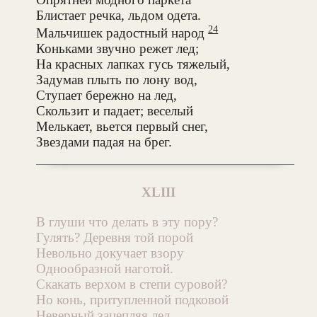
Блистает речка, льдом одета.
24
Мальчишек радостный народ
Коньками звучно режет лед;
На красных лапках гусь тяжелый,
Задумав плыть по лону вод,
Ступает бережно на лед,
Скользит и падает; веселый
Мелькает, вьется первый снег,
Звездами падая на брег.
XLIII
В глуши что делать в эту пору?
Гулять? Деревня той порой
Невольно докучает взору
Однообразной наготой.
Скакать верхом в степи суровой?
Но конь, притупленной подковой
Неверный зацепляя лед,