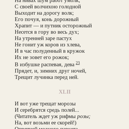
На нивах шум работ умолк;
С своей волчихою голодной
Выходит на дорогу волк;
Его почуя, конь дорожный
Храпит — и путник осторожный
Несется в гору во весь дух;
На утренней заре пастух
Не гонит уж коров из хлева,
И в час полуденный в кружок
Их не зовет его рожок;
23
В избушке распевая, дева
Прядет, и, зимних друг ночей,
Трещит лучинка перед ней.
XLII
И вот уже трещат морозы
И серебрятся средь полей...
(Читатель ждет уж рифмы
розы;
На, вот возьми ее скорей!)
Опрятней модного паркета