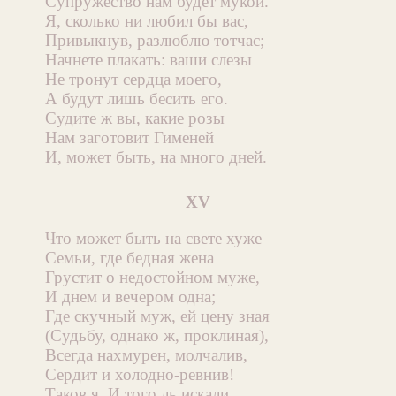
Супружество нам будет мукой.
Я, сколько ни любил бы вас,
Привыкнув, разлюблю тотчас;
Начнете плакать: ваши слезы
Не тронут сердца моего,
А будут лишь бесить его.
Судите ж вы, какие розы
Нам заготовит Гименей
И, может быть, на много дней.
XV
Что может быть на свете хуже
Семьи, где бедная жена
Грустит о недостойном муже,
И днем и вечером одна;
Где скучный муж, ей цену зная
(Судьбу, однако ж, проклиная),
Всегда нахмурен, молчалив,
Сердит и холодно-ревнив!
Таков я. И того ль искали