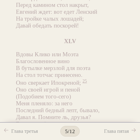
Перед камином стол накрыт,
Евгений ждет: вот едет Ленский
На тройке чалых лошадей;
Давай обедать поскорей!
XLV
Вдовы Клико или Моэта
Благословенное вино
В бутылке мерзлой для поэта
На стол тотчас принесено.
25
Оно сверкает Ипокреной;
Оно своей игрой и пеной
(Подобием того-сего)
Меня пленяло: за него
Последний бедный лепт, бывало,
Давал я. Помните ль, друзья?
Его волшебная струя
🡠
🡢
Рождала глупостей не мало,
Глава третья
Глава пятая
5/12
А сколько шуток и стихов,