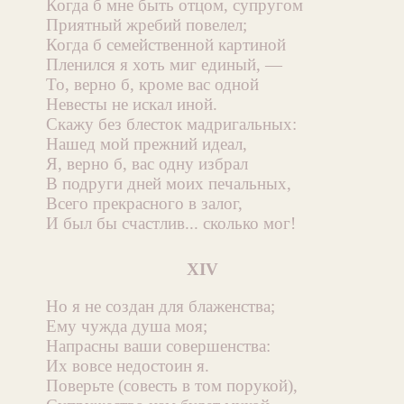
Когда б мне быть отцом, супругом
Приятный жребий повелел;
Когда б семейственной картиной
Пленился я хоть миг единый, —
То, верно б, кроме вас одной
Невесты не искал иной.
Скажу без блесток мадригальных:
Нашед мой прежний идеал,
Я, верно б, вас одну избрал
В подруги дней моих печальных,
Всего прекрасного в залог,
И был бы счастлив... сколько мог!
XIV
Но я не создан для блаженства;
Ему чужда душа моя;
Напрасны ваши совершенства:
Их вовсе недостоин я.
Поверьте (совесть в том порукой),