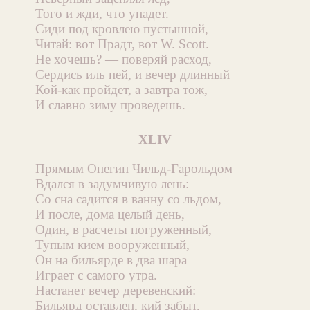
Того и жди, что упадет.
Сиди под кровлею пустынной,
Читай: вот Прадт, вот W. Scott.
Не хочешь? — поверяй расход,
Сердись иль пей, и вечер длинный
Кой-как пройдет, а завтра тож,
И славно зиму проведешь.
XLIV
Прямым Онегин Чильд-Гарольдом
Вдался в задумчивую лень:
Со сна садится в ванну со льдом,
И после, дома целый день,
Один, в расчеты погруженный,
Тупым кием вооруженный,
Он на бильярде в два шара
Играет с самого утра.
Настанет вечер деревенский:
Бильярд оставлен, кий забыт,