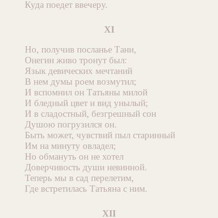
Куда поедет ввечеру.
XI
Но, получив посланье Тани,
Онегин живо тронут был:
Язык девических мечтаний
В нем думы роем возмутил;
И вспомнил он Татьяны милой
И бледный цвет и вид унылый;
И в сладостный, безгрешный сон
Душою погрузился он.
Быть может, чувствий пыл старинный
Им на минуту овладел;
Но обмануть он не хотел
Доверчивость души невинной.
Теперь мы в сад перелетим,
Где встретилась Татьяна с ним.
XII