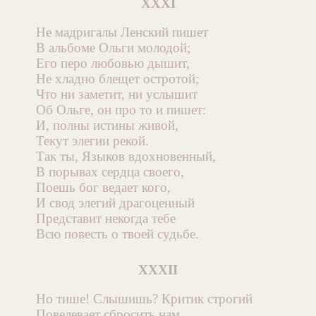
XXXI
Не мадригалы Ленский пишет
В альбоме Ольги молодой;
Его перо любовью дышит,
Не хладно блещет остротой;
Что ни заметит, ни услышит
Об Ольге, он про то и пишет:
И, полны истины живой,
Текут элегии рекой.
Так ты, Языков вдохновенный,
В порывах сердца своего,
Поешь бог ведает кого,
И свод элегий драгоценный
Представит некогда тебе
Всю повесть о твоей судьбе.
XXXII
Но тише! Слышишь? Критик строгий
Повелевает сбросить нам