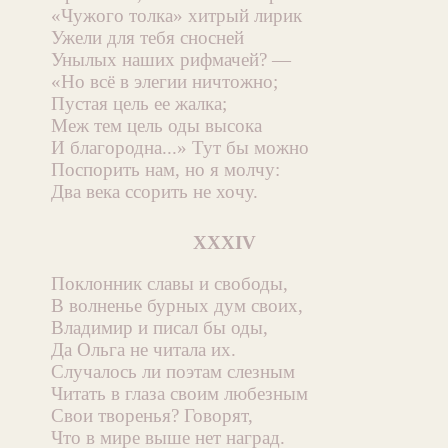
«Чужого толка» хитрый лирик
Ужели для тебя сносней
Унылых наших рифмачей? —
«Но всё в элегии ничтожно;
Пустая цель ее жалка;
Меж тем цель оды высока
И благородна...» Тут бы можно
Поспорить нам, но я молчу:
Два века ссорить не хочу.
XXXIV
Поклонник славы и свободы,
В волненье бурных дум своих,
Владимир и писал бы оды,
Да Ольга не читала их.
Случалось ли поэтам слезным
Читать в глаза своим любезным
Свои творенья? Говорят,
Что в мире выше нет наград.