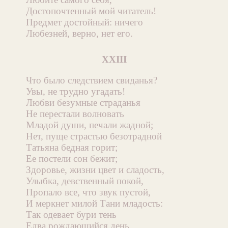
Достопочтенный мой читатель!
Предмет достойный: ничего
Любезней, верно, нет его.
XXIII
Что было следствием свиданья?
Увы, не трудно угадать!
Любви безумные страданья
Не перестали волновать
Младой души, печали жадной;
Нет, пуще страстью безотрадной
Татьяна бедная горит;
Ее постели сон бежит;
Здоровье, жизни цвет и сладость,
Улыбка, девственный покой,
Пропало все, что звук пустой,
И меркнет милой Тани младость:
Так одевает бури тень
Едва рождающийся день.