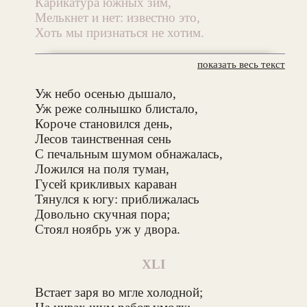
Карикатура южных зим,
Мелькнет и нет: известно это,
Хоть мы признаться не хотим.
показать весь текст
Уж небо осенью дышало,
Уж реже солнышко блистало,
Короче становился день,
Лесов таинственная сень
С печальным шумом обнажалась,
Ложился на поля туман,
Гусей крикливых караван
Тянулся к югу: приближалась
Довольно скучная пора;
Стоял ноябрь уж у двора.
XLI
Встает заря во мгле холодной;