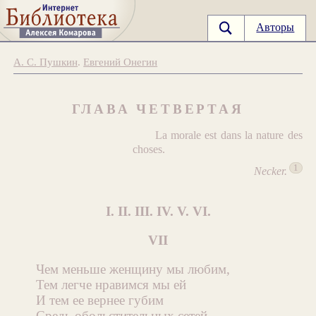
Авторы
А. С. Пушкин
.
Евгений Онегин
ГЛАВА ЧЕТВЕРТАЯ
La morale est dans la nature des
choses.
1
Necker.
I. II. III. IV. V. VI.
VII
Чем меньше женщину мы любим,
Тем легче нравимся мы ей
И тем ее вернее губим
Средь обольстительных сетей.