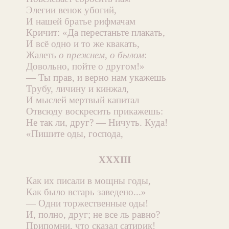
Элегии венок убогий,
И нашей братье рифмачам
Кричит: «Да перестаньте плакать,
И всё одно и то же квакать,
Жалеть
о прежнем, о былом
:
Довольно, пойте о другом!»
— Ты прав, и верно нам укажешь
Трубу, личину и кинжал,
И мыслей мертвый капитал
Отвсюду воскресить прикажешь:
Не так ли, друг? — Ничуть. Куда!
«Пишите оды, господа,
XXXIII
Как их писали в мощны годы,
Как было встарь заведено...»
— Одни торжественные оды!
И, полно, друг; не все ль равно?
Припомни, что сказал сатирик!