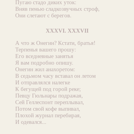
Пугаю стадо диких уток:
Вняв пенью сладкозвучных строф,
Они слетают с берегов.
XXXVI. XXXVII
А что ж Онегин? Кстати, братья!
Терпенья вашего прошу:
Его вседневные занятья
Я вам подробно опишу.
Онегин жил анахоретом:
В седьмом часу вставал он летом
И отправлялся налегке
К бегущей под горой реке;
Певцу Гюльнары подражая,
Сей Геллеспонт переплывал,
Потом свой кофе выпивал,
Плохой журнал перебирая,
И одевался...