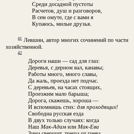
Среди досадной пустоты
Расчетов, душ и разговоров,
В сем омуте, где с вами я
Купаюсь, милые друзья.
41
Левшин, автор многих сочинений по части
хозяйственной.
42
Дороги наши — сад для глаз:
Деревья, с дерном вал, канавы;
Работы много, много славы,
Да жаль, проезда нет подчас.
С деревьев, на часах стоящих,
Проезжим мало барыша;
Дорога, скажешь, хороша —
И вспомнишь стих:
для проходящих!
Свободна русская езда
В двух только случаях: когда
Наш
Мак-Адам
или
Мак-Ева
Зима свершит, треща от гнева,