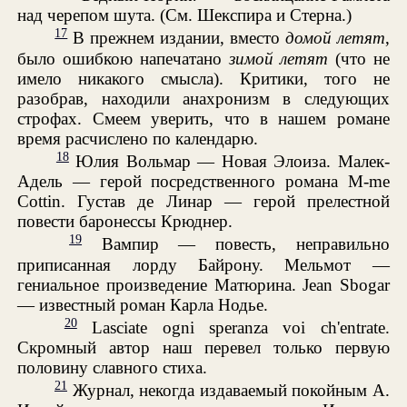
над черепом шута. (См. Шекспира и Стерна.)
17
В прежнем издании, вместо
домой летят
,
было ошибкою напечатано
зимой летят
(что не
имело никакого смысла). Критики, того не
разобрав, находили анахронизм в следующих
строфах. Смеем уверить, что в нашем романе
время расчислено по календарю.
18
Юлия Вольмар — Новая Элоиза. Малек-
Адель — герой посредственного романа M-me
Cottin. Густав де Линар — герой прелестной
повести баронессы Крюднер.
19
Вампир — повесть, неправильно
приписанная лорду Байрону. Мельмот —
гениальное произведение Матюрина. Jean Sbogar
— известный роман Карла Нодье.
20
Lasciate ogni speranza voi ch'entrate.
Скромный автор наш перевел только первую
половину славного стиха.
21
Журнал, некогда издаваемый покойным А.