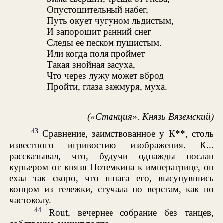
Опустошительный набег,
Путь окует чугуном льдистым,
И запорошит ранний снег
Следы ее песком пушистым.
Или когда поля проймет
Такая знойная засуха,
Что через лужу может вброд
Пройти, глаза зажмуря, муха.
(«Станция». Князь Вяземский)
43
Сравнение, заимствованное у К**, столь
известного игривостию изображения. К...
рассказывал, что, будучи однажды послан
курьером от князя Потемкина к императрице, он
ехал так скоро, что шпага его, высунувшись
концом из тележки, стучала по верстам, как по
частоколу.
44
Rout, вечернее собрание без танцев,