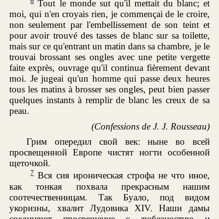
6
Tout le monde sut qu'il mettait du blanc; et
moi, qui n'en croyais rien, je commençai de le croire,
non seulement par l'embellissement de son teint et
pour avoir trouvé des tasses de blanc sur sa toilette,
mais sur ce qu'entrant un matin dans sa chambre, je le
trouvai brossant ses ongles avec une petite vergette
faite exprès, ouvrage qu'il continua fièrement devant
moi. Je jugeai qu'un homme qui passe deux heures
tous les matins à brosser ses ongles, peut bien passer
quelques instants à remplir de blanc les creux de sa
peau.
(Confessions de J. J. Rousseau)
Грим опередил свой век: ныне во всей
просвещенной Европе чистят ногти особенной
щеточкой.
7
Вся сия ироническая строфа не что иное,
как тонкая похвала прекрасным нашим
соотечественницам. Так Буало, под видом
укоризны, хвалит Лудовика XIV. Наши дамы
соединяют просвещение с любезностию и