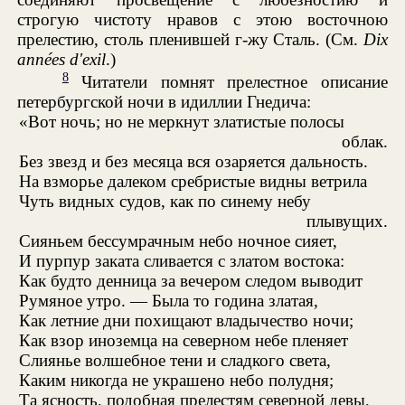
строгую чистоту нравов с этою восточною
прелестию, столь пленившей г-жу Сталь. (См.
Dix
années d'exil
.)
8
Читатели помнят прелестное описание
петербургской ночи в идиллии Гнедича:
«Вот ночь; но не меркнут златистые полосы
облак.
Без звезд и без месяца вся озаряется дальность.
На взморье далеком сребристые видны ветрила
Чуть видных судов, как по синему небу
плывущих.
Сияньем бессумрачным небо ночное сияет,
И пурпур заката сливается с златом востока:
Как будто денница за вечером следом выводит
Румяное утро. — Была то година златая,
Как летние дни похищают владычество ночи;
Как взор иноземца на северном небе пленяет
Слиянье волшебное тени и сладкого света,
Каким никогда не украшено небо полудня;
Та ясность, подобная прелестям северной девы,