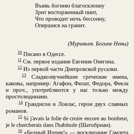
Въявь богиню благосклонну
Зрит восторженный пиит,
Что проводит ночь бессонну,
Опершися на гранит.
(Муравьев. Богине Невы)
10
Писано в Одессе.
11
См. первое издание Евгения Онегина.
12
Из первой части Днепровской русалки.
13
Сладкозвучнейшие греческие имена,
каковы, например: Агафон, Филат, Федора, Фекла
и проч., употребляются у нас только между
простолюдинами.
14
Грандисон и Ловлас, герои двух славных
романов.
15
Si j'avais la folie de croire encore au bonheur,
je le chercherais dans l'habitude (Шатобриан).
16
«Бедный Иорик!» — восклицание Гамлета