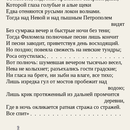
Которой глаза голубые и алые щеки
Едва отеняются русыми локон волнами.
Тогда над Невой и над пышным Петрополем
видят
Без сумрака вечер и быстрые ночи без тени;
Тогда Филомела полночные песни лишь кончит
И песни заводит, приветствуя день восходящий.
Но поздно; повеяла свежесть на невские тундры;
Роса опустилась;
Вот полночь: шумевшая вечером тысячью весел,
Нева не колыхнет; разъехались гости градские;
Ни гласа на бреге, ни зыби на влаге, все тихо;
Лишь изредка гул от мостов пробежит над
водою;
Лишь крик протяженный из дальней промчится
деревни,
Где в ночь окликается ратная стража со стражей.
Все спит»
9