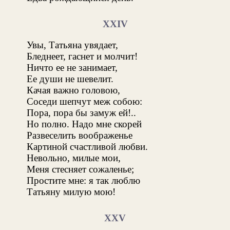
XXIV
Увы, Татьяна увядает,
Бледнеет, гаснет и молчит!
Ничто ее не занимает,
Ее души не шевелит.
Качая важно головою,
Соседи шепчут меж собою:
Пора, пора бы замуж ей!..
Но полно. Надо мне скорей
Развеселить воображенье
Картиной счастливой любви.
Невольно, милые мои,
Меня стесняет сожаленье;
Простите мне: я так люблю
Татьяну милую мою!
XXV