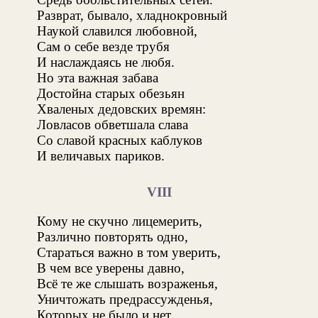
Разврат, бывало, хладнокровный
Наукой славился любовной,
Сам о себе везде трубя
И наслаждаясь не любя.
Но эта важная забава
Достойна старых обезьян
Хваленых дедовских времян:
Ловласов обветшала слава
Со славой красных каблуков
И величавых париков.
VIII
Кому не скучно лицемерить,
Различно повторять одно,
Стараться важно в том уверить,
В чем все уверены давно,
Всё те же слышать возраженья,
Уничтожать предрассужденья,
Которых не было и нет