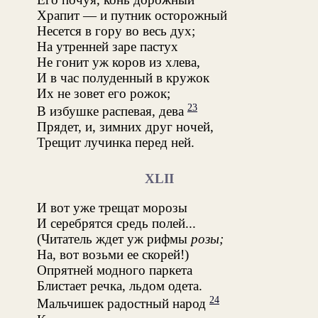
Храпит — и путник осторожный
Несется в гору во весь дух;
На утренней заре пастух
Не гонит уж коров из хлева,
И в час полуденный в кружок
Их не зовет его рожок;
23
В избушке распевая, дева
Прядет, и, зимних друг ночей,
Трещит лучинка перед ней.
XLII
И вот уже трещат морозы
И серебрятся средь полей...
(Читатель ждет уж рифмы
розы;
На, вот возьми ее скорей!)
Опрятней модного паркета
Блистает речка, льдом одета.
24
Мальчишек радостный народ