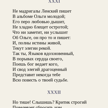
XXXI
Не мадригалы Ленский пишет
В альбоме Ольги молодой;
Его перо любовью дышит,
Не хладно блещет остротой;
Что ни заметит, ни услышит
Об Ольге, он про то и пишет:
И, полны истины живой,
Текут элегии рекой.
Так ты, Языков вдохновенный,
В порывах сердца своего,
Поешь бог ведает кого,
И свод элегий драгоценный
Представит некогда тебе
Всю повесть о твоей судьбе.
XXXII
Но тише! Слышишь? Критик строгий
Повелевает сбросить нам