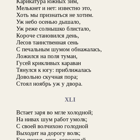
Карикатура южных зим,
Мелькнет и нет: известно это,
Хоть мы признаться не хотим.
Уж небо осенью дышало,
Уж реже солнышко блистало,
Короче становился день,
Лесов таинственная сень
С печальным шумом обнажалась,
Ложился на поля туман,
Гусей крикливых караван
Тянулся к югу: приближалась
Довольно скучная пора;
Стоял ноябрь уж у двора.
XLI
Встает заря во мгле холодной;
На нивах шум работ умолк;
С своей волчихою голодной
Выходит на дорогу волк;
Его почуя, конь дорожный