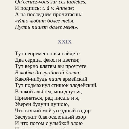
Qu'écrirez-vous sur ces tablettes,
И подпись:
t. à v. Annette;
А на последнем прочитаешь:
«Кто любит более тебя,
Пусть пишет далее меня».
XXIX
Тут непременно вы найдете
Два сердца, факел и цветки;
Тут верно клятвы вы прочтете
В любви до гробовой доски;
Какой-нибудь
пиит
армейский
Тут подмахнул стишок злодейский.
В такой альбом, мои друзья,
Признаться, рад писать и я,
Уверен будучи душою,
Что всякий мой усердный вздор
Заслужит благосклонный взор
И что потом с улыбкой злою