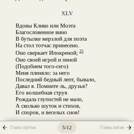
XLV
Вдовы Клико или Моэта
Благословенное вино
В бутылке мерзлой для поэта
На стол тотчас принесено.
25
Оно сверкает Ипокреной;
Оно своей игрой и пеной
(Подобием того-сего)
Меня пленяло: за него
Последний бедный лепт, бывало,
Давал я. Помните ль, друзья?
Его волшебная струя
Рождала глупостей не мало,
А сколько шуток и стихов,
И споров, и веселых снов!
XLVI
Глава третья
Глава пятая
5/12