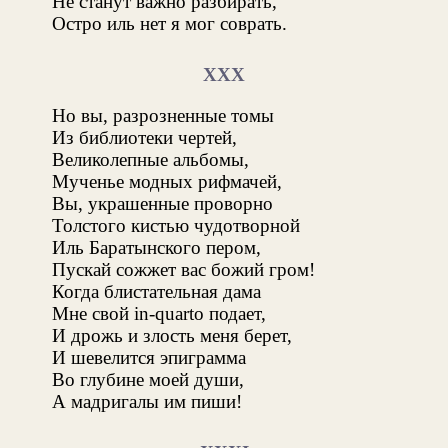
Не станут важно разбирать,
Остро иль нет я мог соврать.
XXX
Но вы, разрозненные томы
Из библиотеки чертей,
Великолепные альбомы,
Мученье модных рифмачей,
Вы, украшенные проворно
Толстого кистью чудотворной
Иль Баратынского пером,
Пускай сожжет вас божий гром!
Когда блистательная дама
Мне свой in-quarto подает,
И дрожь и злость меня берет,
И шевелится эпиграмма
Во глубине моей души,
А мадригалы им пиши!