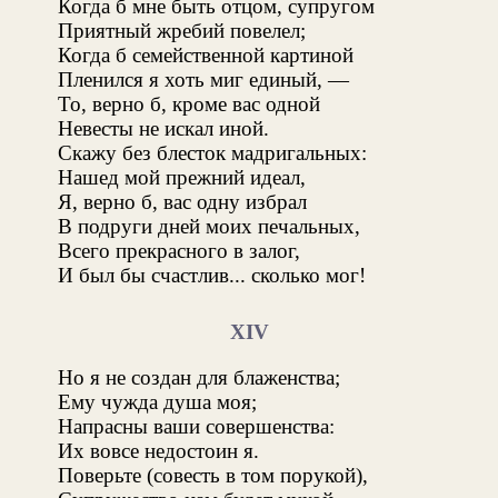
Когда б мне быть отцом, супругом
Приятный жребий повелел;
Когда б семейственной картиной
Пленился я хоть миг единый, —
То, верно б, кроме вас одной
Невесты не искал иной.
Скажу без блесток мадригальных:
Нашед мой прежний идеал,
Я, верно б, вас одну избрал
В подруги дней моих печальных,
Всего прекрасного в залог,
И был бы счастлив... сколько мог!
XIV
Но я не создан для блаженства;
Ему чужда душа моя;
Напрасны ваши совершенства:
Их вовсе недостоин я.
Поверьте (совесть в том порукой),