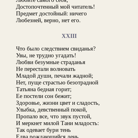
Достопочтенный мой читатель!
Предмет достойный: ничего
Любезней, верно, нет его.
XXIII
Что было следствием свиданья?
Увы, не трудно угадать!
Любви безумные страданья
Не перестали волновать
Младой души, печали жадной;
Нет, пуще страстью безотрадной
Татьяна бедная горит;
Ее постели сон бежит;
Здоровье, жизни цвет и сладость,
Улыбка, девственный покой,
Пропало все, что звук пустой,
И меркнет милой Тани младость:
Так одевает бури тень
Едва рождающийся день.