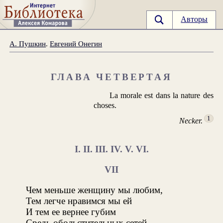
Авторы
А. Пушкин
.
Евгений Онегин
ГЛАВА ЧЕТВЕРТАЯ
La morale est dans la nature des
choses.
1
Necker.
I. II. III. IV. V. VI.
VII
Чем меньше женщину мы любим,
Тем легче нравимся мы ей
И тем ее вернее губим
Средь обольстительных сетей.