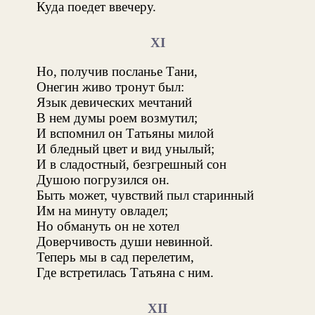
Куда поедет ввечеру.
XI
Но, получив посланье Тани,
Онегин живо тронут был:
Язык девических мечтаний
В нем думы роем возмутил;
И вспомнил он Татьяны милой
И бледный цвет и вид унылый;
И в сладостный, безгрешный сон
Душою погрузился он.
Быть может, чувствий пыл старинный
Им на минуту овладел;
Но обмануть он не хотел
Доверчивость души невинной.
Теперь мы в сад перелетим,
Где встретилась Татьяна с ним.
XII