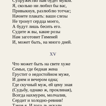
Супружество нам будет мукой.
Я, сколько ни любил бы вас,
Привыкнув, разлюблю тотчас;
Начнете плакать: ваши слезы
Не тронут сердца моего,
А будут лишь бесить его.
Судите ж вы, какие розы
Нам заготовит Гименей
И, может быть, на много дней.
XV
Что может быть на свете хуже
Семьи, где бедная жена
Грустит о недостойном муже,
И днем и вечером одна;
Где скучный муж, ей цену зная
(Судьбу, однако ж, проклиная),
Всегда нахмурен, молчалив,
Сердит и холодно-ревнив!
Таков я. И того ль искали