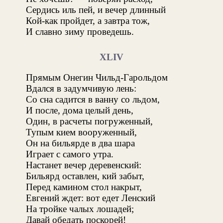
Сердись иль пей, и вечер длинный
Кой-как пройдет, а завтра тож,
И славно зиму проведешь.
XLIV
Прямым Онегин Чильд-Гарольдом
Вдался в задумчивую лень:
Со сна садится в ванну со льдом,
И после, дома целый день,
Один, в расчеты погруженный,
Тупым кием вооруженный,
Он на бильярде в два шара
Играет с самого утра.
Настанет вечер деревенский:
Бильярд оставлен, кий забыт,
Перед камином стол накрыт,
Евгений ждет: вот едет Ленский
На тройке чалых лошадей;
Давай обедать поскорей!