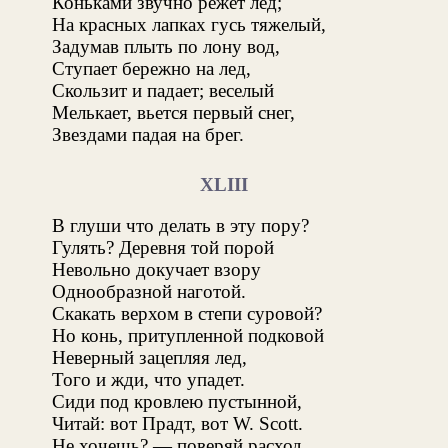
Коньками звучно режет лед;
На красных лапках гусь тяжелый,
Задумав плыть по лону вод,
Ступает бережно на лед,
Скользит и падает; веселый
Мелькает, вьется первый снег,
Звездами падая на брег.
XLIII
В глуши что делать в эту пору?
Гулять? Деревня той порой
Невольно докучает взору
Однообразной наготой.
Скакать верхом в степи суровой?
Но конь, притупленной подковой
Неверный зацепляя лед,
Того и жди, что упадет.
Сиди под кровлею пустынной,
Читай: вот Прадт, вот W. Scott.
Не хочешь? — поверяй расход,