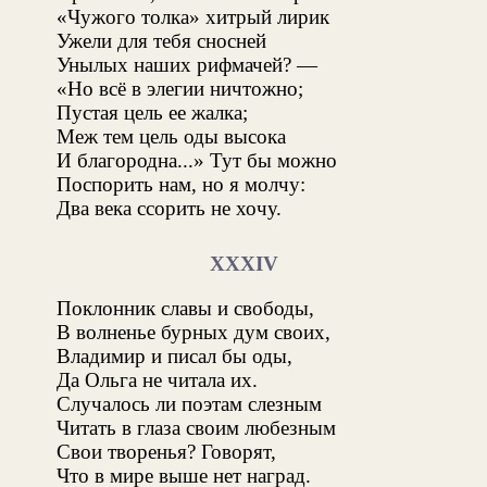
«Чужого толка» хитрый лирик
Ужели для тебя сносней
Унылых наших рифмачей? —
«Но всё в элегии ничтожно;
Пустая цель ее жалка;
Меж тем цель оды высока
И благородна...» Тут бы можно
Поспорить нам, но я молчу:
Два века ссорить не хочу.
XXXIV
Поклонник славы и свободы,
В волненье бурных дум своих,
Владимир и писал бы оды,
Да Ольга не читала их.
Случалось ли поэтам слезным
Читать в глаза своим любезным
Свои творенья? Говорят,
Что в мире выше нет наград.