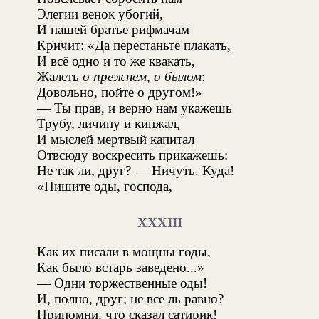
Элегии венок убогий,
И нашей братье рифмачам
Кричит: «Да перестаньте плакать,
И всё одно и то же квакать,
Жалеть
о прежнем, о былом
:
Довольно, пойте о другом!»
— Ты прав, и верно нам укажешь
Трубу, личину и кинжал,
И мыслей мертвый капитал
Отвсюду воскресить прикажешь:
Не так ли, друг? — Ничуть. Куда!
«Пишите оды, господа,
XXXIII
Как их писали в мощны годы,
Как было встарь заведено...»
— Одни торжественные оды!
И, полно, друг; не все ль равно?
Припомни, что сказал сатирик!