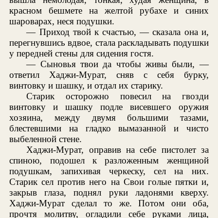
красном бешмете на желтой рубахе и синих
шароварах, неся подушки.
— Приход твой к счастью, — сказала она и,
перегнувшись вдвое, стала раскладывать подушки
у передней стены для сидения гостя.
— Сыновья твои да чтобы живы были, —
ответил Хаджи-Мурат, сняв с себя бурку,
винтовку и шашку, и отдал их старику.
Старик осторожно повесил на гвозди
винтовку и шашку подле висевшего оружия
хозяина, между двумя большими тазами,
блестевшими на гладко вымазанной и чисто
выбеленной стене.
Хаджи-Мурат, оправив на себе пистолет за
спиною, подошел к разложенным женщиной
подушкам, запихивая черкеску, сел на них.
Старик сел против него на Свои голые пятки и,
закрыв глаза, поднял руки ладонями кверху.
Хаджи-Мурат сделал то же. Потом они оба,
прочтя молитву, огладили себе руками лица,