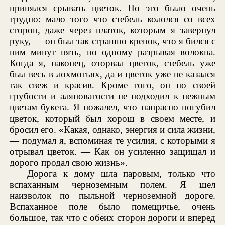
принялся срывать цветок. Но это было очень
трудно: мало того что стебель кололся со всех
сторон, даже через платок, которым я завернул
руку, — он был так страшно крепок, что я бился с
ним минут пять, по одному разрывая волокна.
Когда я, наконец, оторвал цветок, стебель уже
был весь в лохмотьях, да и цветок уже не казался
так свеж и красив. Кроме того, он по своей
грубости и аляповатости не подходил к нежным
цветам букета. Я пожалел, что напрасно погубил
цветок, который был хорош в своем месте, и
бросил его. «Какая, однако, энергия и сила жизни,
— подумал я, вспоминая те усилия, с которыми я
отрывал цветок. — Как он усиленно защищал и
дорого продал свою жизнь».
Дорога к дому шла паровым, только что
вспаханным черноземным полем. Я шел
наизволок по пыльной черноземной дороге.
Вспаханное поле было помещичье, очень
большое, так что с обеих сторон дороги и вперед