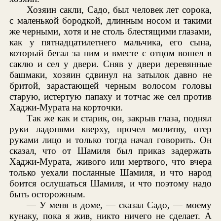
Хозяин сакли, Садо, был человек лет сорока,
с маленькой бородкой, длинным носом и такими
же черными, хотя и не столь блестящими глазами,
как у пятнадцатилетнего мальчика, его сына,
который бегал за ним и вместе с отцом вошел в
саклю и сел у двери. Сняв у двери деревянные
башмаки, хозяин сдвинул на затылок давно не
бритой, зарастающей черным волосом головы
старую, истертую папаху и тотчас же сел против
Хаджи-Мурата на корточки.
Так же как и старик, он, закрыв глаза, поднял
руки ладонями кверху, прочел молитву, отер
руками лицо и только тогда начал говорить. Он
сказал, что от Шамиля был приказ задержать
Хаджи-Мурата, живого или мертвого, что вчера
только уехали посланные Шамиля, и что народ
боится ослушаться Шамиля, и что поэтому надо
быть осторожным.
— У меня в доме, — сказал Садо, — моему
кунаку, пока я жив, никто ничего не сделает. А