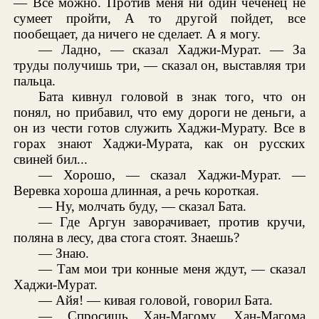
— Все можно. Против меня ни один чеченец не
сумеет пройти, А то другой пойдет, все
пообещает, да ничего не сделает. А я могу.
— Ладно, — сказал Хаджи-Мурат. — За
труды получишь три, — сказал он, выставляя три
пальца.
Бата кивнул головой в знак того, что он
понял, но прибавил, что ему дороги не деньги, а
он из чести готов служить Хаджи-Мурату. Все в
горах знают Хаджи-Мурата, как он русских
свиней бил...
— Хорошо, — сказал Хаджи-Мурат. —
Веревка хороша длинная, а речь короткая.
— Ну, молчать буду, — сказал Бата.
— Где Аргун заворачивает, против кручи,
поляна в лесу, два стога стоят. Знаешь?
— Знаю.
— Там мои три конные меня ждут, — сказал
Хаджи-Мурат.
— Айя! — кивая головой, говорил Бата.
— Спросишь Хан-Магому. Хан-Магома