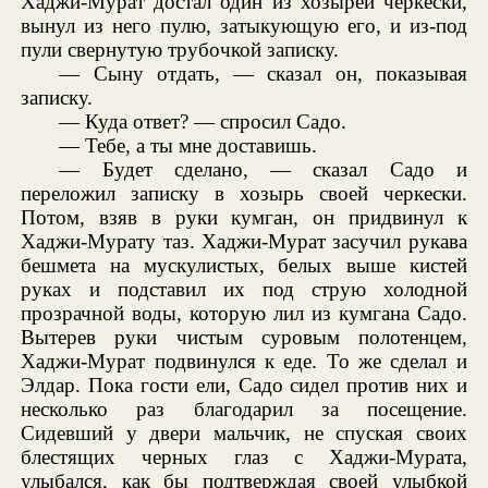
Хаджи-Мурат достал один из хозырей черкески,
вынул из него пулю, затыкующую его, и из-под
пули свернутую трубочкой записку.
— Сыну отдать, — сказал он, показывая
записку.
— Куда ответ? — спросил Садо.
— Тебе, а ты мне доставишь.
— Будет сделано, — сказал Садо и
переложил записку в хозырь своей черкески.
Потом, взяв в руки кумган, он придвинул к
Хаджи-Мурату таз. Хаджи-Мурат засучил рукава
бешмета на мускулистых, белых выше кистей
руках и подставил их под струю холодной
прозрачной воды, которую лил из кумгана Садо.
Вытерев руки чистым суровым полотенцем,
Хаджи-Мурат подвинулся к еде. То же сделал и
Элдар. Пока гости ели, Садо сидел против них и
несколько раз благодарил за посещение.
Сидевший у двери мальчик, не спуская своих
блестящих черных глаз с Хаджи-Мурата,
улыбался, как бы подтверждая своей улыбкой