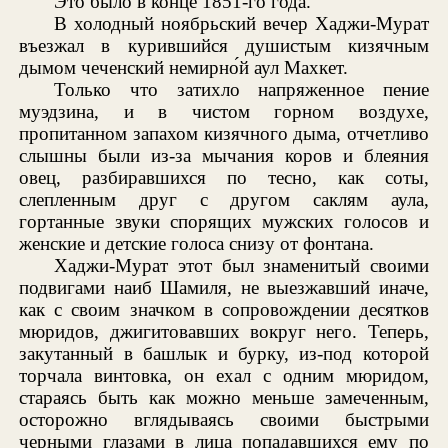
Это было в конце 1851-го года.
В холодный ноябрьский вечер Хаджи-Мурат
въезжал в курившийся душистым кизячным
дымом чеченский немирно́й аул Махкет.
Только что затихло напряженное пение
муэдзина, и в чистом горном воздухе,
пропитанном запахом кизячного дыма, отчетливо
слышны были из-за мычания коров и блеяния
овец, разбиравшихся по тесно, как соты,
слепленным друг с другом саклям аула,
гортанные звуки спорящих мужских голосов и
женские и детские голоса снизу от фонтана.
Хаджи-Мурат этот был знаменитый своими
подвигами наиб Шамиля, не выезжавший иначе,
как с своим значком в сопровождении десятков
мюридов, джигитовавших вокруг него. Теперь,
закутанный в башлык и бурку, из-под которой
торчала винтовка, он ехал с одним мюридом,
стараясь быть как можно меньше замеченным,
осторожно вглядываясь своими быстрыми
черными глазами в лица попадавшихся ему по