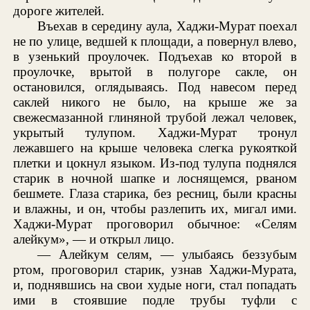
дороге жителей.
Въехав в середину аула, Хаджи-Мурат поехал
не по улице, ведшей к площади, а повернул влево,
в узенький проулочек. Подъехав ко второй в
проулочке, врытой в полугоре сакле, он
остановился, оглядываясь. Под навесом перед
саклей никого не было, на крыше же за
свежесмазанной глиняной трубой лежал человек,
укрытый тулупом. Хаджи-Мурат тронул
лежавшего на крыше человека слегка рукояткой
плетки и цокнул языком. Из-под тулупа поднялся
старик в ночной шапке и лоснящемся, рваном
бешмете. Глаза старика, без ресниц, были красны
и влажны, и он, чтобы разлепить их, мигал ими.
Хаджи-Мурат проговорил обычное: «Селям
алейкум», — и открыл лицо.
— Алейкум селям, — улыбаясь беззубым
ртом, проговорил старик, узнав Хаджи-Мурата,
и, поднявшись на свои худые ноги, стал попадать
ими в стоявшие подле трубы туфли с