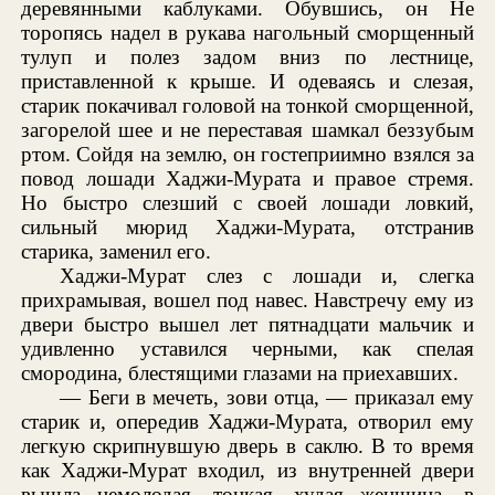
деревянными каблуками. Обувшись, он Не
торопясь надел в рукава нагольный сморщенный
тулуп и полез задом вниз по лестнице,
приставленной к крыше. И одеваясь и слезая,
старик покачивал головой на тонкой сморщенной,
загорелой шее и не переставая шамкал беззубым
ртом. Сойдя на землю, он гостеприимно взялся за
повод лошади Хаджи-Мурата и правое стремя.
Но быстро слезший с своей лошади ловкий,
сильный мюрид Хаджи-Мурата, отстранив
старика, заменил его.
Хаджи-Мурат слез с лошади и, слегка
прихрамывая, вошел под навес. Навстречу ему из
двери быстро вышел лет пятнадцати мальчик и
удивленно уставился черными, как спелая
смородина, блестящими глазами на приехавших.
— Беги в мечеть, зови отца, — приказал ему
старик и, опередив Хаджи-Мурата, отворил ему
легкую скрипнувшую дверь в саклю. В то время
как Хаджи-Мурат входил, из внутренней двери
вышла немолодая, тонкая, худая женщина, в