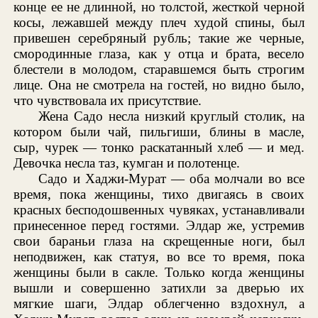
конце ее не длинной, но толстой, жесткой черной
косы, лежавшей между плеч худой спины, был
привешен серебряный рубль; такие же черные,
смородинные глаза, как у отца и брата, весело
блестели в молодом, старавшемся быть строгим
лице. Она не смотрела на гостей, но видно было,
что чувствовала их присутствие.
Жена Садо несла низкий круглый столик, на
котором были чай, пильгиши, блины в масле,
сыр, чурек — тонко раскатанный хлеб — и мед.
Девочка несла таз, кумган и полотенце.
Садо и Хаджи-Мурат — оба молчали во все
время, пока женщины, тихо двигаясь в своих
красных бесподошвенных чувяках, устанавливали
принесенное перед гостями. Элдар же, устремив
свои бараньи глаза на скрещенные ноги, был
неподвижен, как статуя, во все то время, пока
женщины были в сакле. Только когда женщины
вышли и совершенно затихли за дверью их
мягкие шаги, Элдар облегченно вздохнул, а