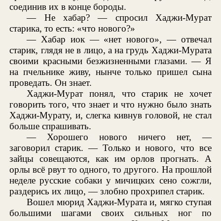
соединив их в конце бороды.
— Не хабар? — спросил Хаджи-Мурат
старика, то есть: «что нового?»
— Хабар иок — «нет нового», — отвечал
старик, глядя не в лицо, а на грудь Хаджи-Мурата
своими красными безжизненными глазами. — Я
на пчельнике живу, нынче только пришел сына
проведать. Он знает.
Хаджи-Мурат понял, что старик не хочет
говорить того, что знает и что нужно было знать
Хаджи-Мурату, и, слегка кивнув головой, не стал
больше спрашивать.
— Хорошего нового ничего нет, —
заговорил старик. — Только и нового, что все
зайцы совещаются, как им орлов прогнать. А
орлы всё рвут то одного, то другого. На прошлой
неделе русские собаки у мичицких сено сожгли,
раздерись их лицо, — злобно прохрипел старик.
Вошел мюрид Хаджи-Мурата и, мягко ступая
большими шагами своих сильных ног по