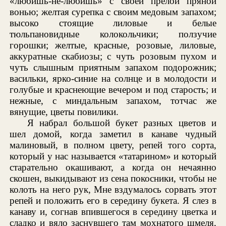
«любишь-не-любишь» с своей прелой пряной
вонью; желтая сурепка с своим медовым запахом;
высоко стоящие лиловые и белые
тюльпановидные колокольчики; ползучие
горошки; желтые, красные, розовые, лиловые,
аккуратные скабиозы; с чуть розовым пухом и
чуть слышным приятным запахом подорожник;
васильки, ярко-синие на солнце и в молодости и
голубые и краснеющие вечером и под старость; и
нежные, с миндальным запахом, тотчас же
вянущие, цветы повилики.
Я набрал большой букет разных цветов и
шел домой, когда заметил в канаве чудный
малиновый, в полном цвету, репей того сорта,
который у нас называется «татарином» и который
старательно окашивают, а когда он нечаянно
скошен, выкидывают из сена покосники, чтобы не
колоть на него рук, Мне вздумалось сорвать этот
репей и положить его в середину букета. Я слез в
канаву и, согнав впившегося в середину цветка и
сладко и вяло заснувшего там мохнатого шмеля,