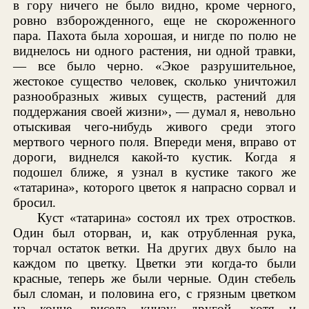
в гору ничего не было видно, кроме черного,
ровно взборожденного, еще не скороженного
пара. Пахота была хорошая, и нигде по полю не
виднелось ни одного растения, ни одной травки,
— все было черно. «Экое разрушительное,
жестокое существо человек, сколько уничтожил
разнообразных живых существ, растений для
поддержания своей жизни», — думал я, невольно
отыскивая чего-нибудь живого среди этого
мертвого черного поля. Впереди меня, вправо от
дороги, виднелся какой-то кустик. Когда я
подошел ближе, я узнал в кустике такого же
«татарина», которого цветок я напрасно сорвал и
бросил.
Куст «татарина» состоял их трех отростков.
Один был оторван, и, как отрубленная рука,
торчал остаток ветки. На других двух было на
каждом по цветку. Цветки эти когда-то были
красные, теперь же были черные. Один стебель
был сломан, и половина его, с грязным цветком
на конце, висела книзу; другой, хотя и