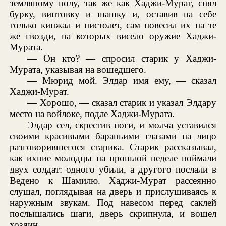
земляному полу, так же как Хаджи-Мурат, снял
бурку, винтовку и шашку и, оставив на себе
только кинжал и пистолет, сам повесил их на те
же гвозди, на которых висело оружие Хаджи-
Мурата.
— Он кто? — спросил старик у Хаджи-
Мурата, указывая на вошедшего.
— Мюрид мой. Элдар имя ему, — сказал
Хаджи-Мурат.
— Хорошо, — сказал старик и указал Элдару
место на войлоке, подле Хаджи-Мурата.
Элдар сел, скрестив ноги, и молча уставился
своими красивыми бараньими глазами на лицо
разговорившегося старика. Старик рассказывал,
как ихние молодцы на прошлой неделе поймали
двух солдат: одного убили, а другого послали в
Ведено к Шамилю. Хаджи-Мурат рассеянно
слушал, поглядывая на дверь и прислушиваясь к
наружным звукам. Под навесом перед саклей
послышались шаги, дверь скрипнула, и вошел
хозяин.