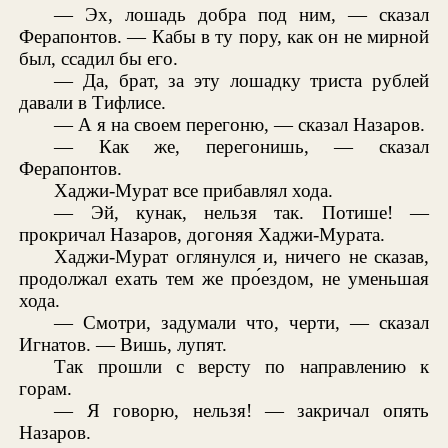
— Эх, лошадь добра под ним, — сказал
Ферапонтов. — Кабы в ту пору, как он не мирной
был, ссадил бы его.
— Да, брат, за эту лошадку триста рублей
давали в Тифлисе.
— А я на своем перегоню, — сказал Назаров.
— Как же, перегонишь, — сказал
Ферапонтов.
Хаджи-Мурат все прибавлял хода.
— Эй, кунак, нельзя так. Потише! —
прокричал Назаров, догоняя Хаджи-Мурата.
Хаджи-Мурат оглянулся и, ничего не сказав,
продолжал ехать тем же про́ездом, не уменьшая
хода.
— Смотри, задумали что, черти, — сказал
Игнатов. — Вишь, лупят.
Так прошли с версту по направлению к
горам.
— Я говорю, нельзя! — закричал опять
Назаров.