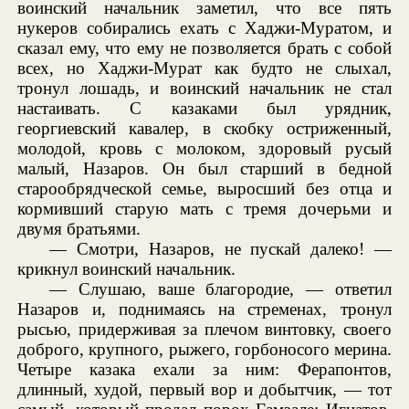
воинский начальник заметил, что все пять
нукеров собирались ехать с Хаджи-Муратом, и
сказал ему, что ему не позволяется брать с собой
всех, но Хаджи-Мурат как будто не слыхал,
тронул лошадь, и воинский начальник не стал
настаивать. С казаками был урядник,
георгиевский кавалер, в скобку остриженный,
молодой, кровь с молоком, здоровый русый
малый, Назаров. Он был старший в бедной
старообрядческой семье, выросший без отца и
кормивший старую мать с тремя дочерьми и
двумя братьями.
— Смотри, Назаров, не пускай далеко! —
крикнул воинский начальник.
— Слушаю, ваше благородие, — ответил
Назаров и, поднимаясь на стременах, тронул
рысью, придерживая за плечом винтовку, своего
доброго, крупного, рыжего, горбоносого мерина.
Четыре казака ехали за ним: Ферапонтов,
длинный, худой, первый вор и добытчик, — тот