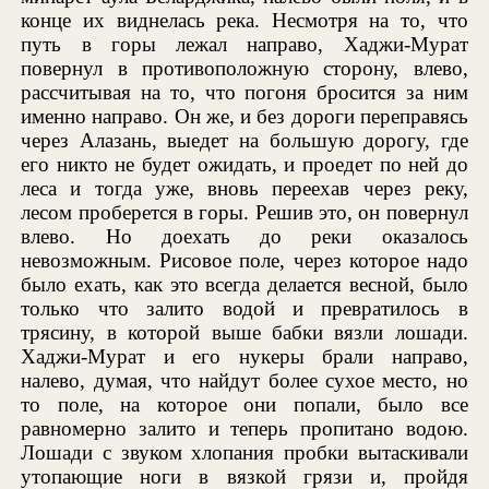
конце их виднелась река. Несмотря на то, что
путь в горы лежал направо, Хаджи-Мурат
повернул в противоположную сторону, влево,
рассчитывая на то, что погоня бросится за ним
именно направо. Он же, и без дороги переправясь
через Алазань, выедет на большую дорогу, где
его никто не будет ожидать, и проедет по ней до
леса и тогда уже, вновь переехав через реку,
лесом проберется в горы. Решив это, он повернул
влево. Но доехать до реки оказалось
невозможным. Рисовое поле, через которое надо
было ехать, как это всегда делается весной, было
только что залито водой и превратилось в
трясину, в которой выше бабки вязли лошади.
Хаджи-Мурат и его нукеры брали направо,
налево, думая, что найдут более сухое место, но
то поле, на которое они попали, было все
равномерно залито и теперь пропитано водою.
Лошади с звуком хлопания пробки вытаскивали
утопающие ноги в вязкой грязи и, пройдя