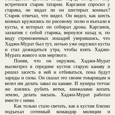
встретился старик татарин. Карганов спросил у
старика, не видал ли он шестерых конных?
Старик отвечал, что видел. Он видел, как шесть
конных кружились по рисовому полю и въехали в
кусты, в которых он собирал дрова. Карганов,
захватив с собой старика, вернулся назад и, по
виду стреноженных лошадей уверившись, что
Хаджи-Мурат был тут, ночью уже окружил кусты
и стал дожидаться утра, чтобы взять Хаджи-
Мурата живого или мертвого.
Поняв, что он окружен, Хаджи-Мурат
высмотрел в середине кустов старую канаву и
решил засесть в ней и отбиваться, пока будут
заряды и силы. Он сказал это своим товарищам и
велел им делать завал на канаве. И нукеры тотчас
же взялись рубить ветки, кинжалами копать
землю, делать насыпь. Хаджи-Мурат работал
вместе с ними.
Как только стало светать, как к кустам близко
подъехал сотенный командир милиции и