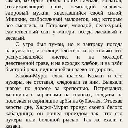
самый, который продал порох Гамзале; Игнатов,
отслуживающий срок, немолодой человек,
здоровый мужик, хваставшийся своей силой;
Мишкин, слабосильный малолеток, над которым
все смеялись, и Петраков, молодой, белокурый,
единственный сын у матери, всегда ласковый и
веселый.
С утра был туман, но к завтраку погода
разгулялась, и солнце блестело и на только что
распустившейся листве, и на молодой
девственной траве, и на всходах хлебов, и на ряби
быстрой реки, видневшейся налево от дороги.
Хаджи-Мурат ехал шагом. Казаки и его
нукеры, не отставая, следовали за ним. Выехали
шагом по дороге за крепостью. Встречались
женщины с корзинами на головах, солдаты на
повозках и скрипящие арбы на буйволах. Отъехав
версты две, Хаджи-Мурат тронул своего белого
кабардинца; он пошел про́ездом так, что его
нукеры шли большой рысью. Так же ехали и
казаки.