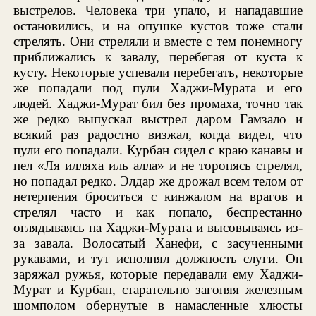
выстрелов. Человека три упало, и нападавшие
остановились, и на опушке кустов тоже стали
стрелять. Они стреляли и вместе с тем понемногу
приближались к завалу, перебегая от куста к
кусту. Некоторые успевали перебегать, некоторые
же попадали под пули Хаджи-Мурата и его
людей. Хаджи-Мурат бил без промаха, точно так
же редко выпускал выстрел даром Гамзало и
всякий раз радостно визжал, когда видел, что
пули его попадали. Курбан сидел с краю канавы и
пел «Ля илляха иль алла» и не торопясь стрелял,
но попадал редко. Элдар же дрожал всем телом от
нетерпения броситься с кинжалом на врагов и
стрелял часто и как попало, беспрестанно
оглядываясь на Хаджи-Мурата и высовываясь из-
за завала. Волосатый Ханефи, с засученными
рукавами, и тут исполнял должность слуги. Он
заряжал ружья, которые передавали ему Хаджи-
Мурат и Курбан, старательно загоняя железным
шомполом обернутые в намасленные хлюсты