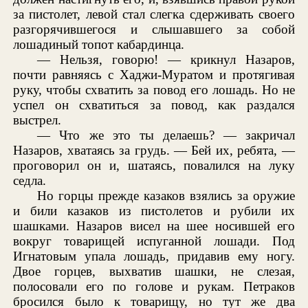
за пистолет, левой стал слегка сдерживать своего
разгорячившегося и слышавшего за собой
лошадиный топот кабардинца.
— Нельзя, говорю! — крикнул Назаров,
почти равняясь с Хаджи-Муратом и протягивая
руку, чтобы схватить за повод его лошадь. Но не
успел он схватиться за повод, как раздался
выстрел.
— Что же это ты делаешь? — закричал
Назаров, хватаясь за грудь. — Бей их, ребята, —
проговорил он и, шатаясь, повалился на луку
седла.
Но горцы прежде казаков взялись за оружие
и били казаков из пистолетов и рубили их
шашками. Назаров висел на шее носившей его
вокруг товарищей испуганной лошади. Под
Игнатовым упала лошадь, придавив ему ногу.
Двое горцев, выхватив шашки, не слезая,
полосовали его по голове и рукам. Петраков
бросился было к товарищу, но тут же два