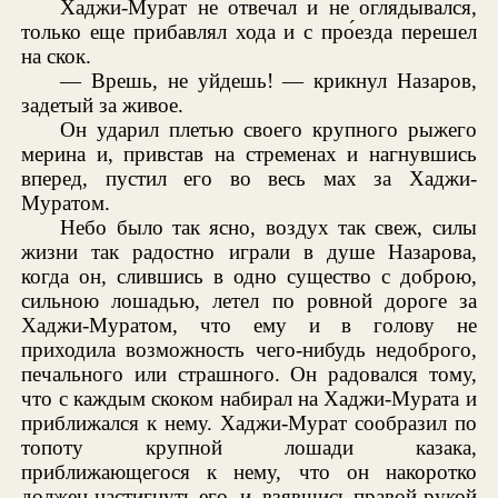
Хаджи-Мурат не отвечал и не оглядывался,
только еще прибавлял хода и с про́езда перешел
на скок.
— Врешь, не уйдешь! — крикнул Назаров,
задетый за живое.
Он ударил плетью своего крупного рыжего
мерина и, привстав на стременах и нагнувшись
вперед, пустил его во весь мах за Хаджи-
Муратом.
Небо было так ясно, воздух так свеж, силы
жизни так радостно играли в душе Назарова,
когда он, слившись в одно существо с доброю,
сильною лошадью, летел по ровной дороге за
Хаджи-Муратом, что ему и в голову не
приходила возможность чего-нибудь недоброго,
печального или страшного. Он радовался тому,
что с каждым скоком набирал на Хаджи-Мурата и
приближался к нему. Хаджи-Мурат сообразил по
топоту крупной лошади казака,
приближающегося к нему, что он накоротко
должен настигнуть его, и, взявшись правой рукой