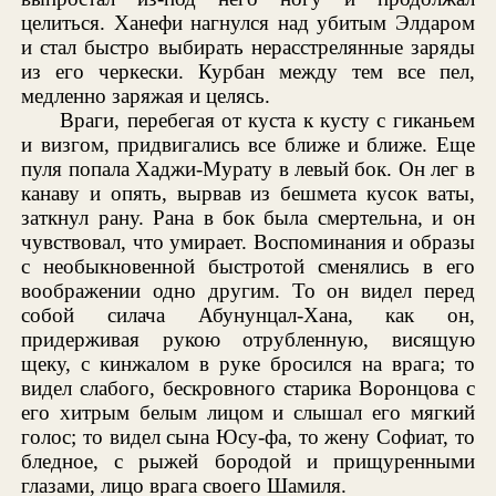
целиться. Ханефи нагнулся над убитым Элдаром
и стал быстро выбирать нерасстрелянные заряды
из его черкески. Курбан между тем все пел,
медленно заряжая и целясь.
Враги, перебегая от куста к кусту с гиканьем
и визгом, придвигались все ближе и ближе. Еще
пуля попала Хаджи-Мурату в левый бок. Он лег в
канаву и опять, вырвав из бешмета кусок ваты,
заткнул рану. Рана в бок была смертельна, и он
чувствовал, что умирает. Воспоминания и образы
с необыкновенной быстротой сменялись в его
воображении одно другим. То он видел перед
собой силача Абунунцал-Хана, как он,
придерживая рукою отрубленную, висящую
щеку, с кинжалом в руке бросился на врага; то
видел слабого, бескровного старика Воронцова с
его хитрым белым лицом и слышал его мягкий
голос; то видел сына Юсу-фа, то жену Софиат, то
бледное, с рыжей бородой и прищуренными
глазами, лицо врага своего Шамиля.