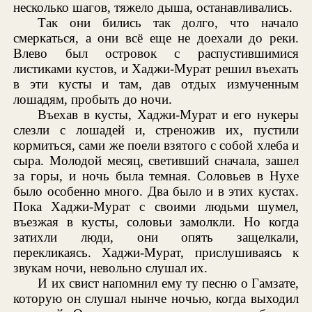
несколько шагов, тяжело дыша, останавливались.
Так они бились так долго, что начало
смеркаться, а они всё еще не доехали до реки.
Влево был островок с распустившимися
листиками кустов, и Хаджи-Мурат решил въехать
в эти кусты и там, дав отдых измученным
лошадям, пробыть до ночи.
Въехав в кусты, Хаджи-Мурат и его нукеры
слезли с лошадей и, стреножив их, пустили
кормиться, сами же поели взятого с собой хлеба и
сыра. Молодой месяц, светивший сначала, зашел
за горы, и ночь была темная. Соловьев в Нухе
было особенно много. Два было и в этих кустах.
Пока Хаджи-Мурат с своими людьми шумел,
въезжая в кусты, соловьи замолкли. Но когда
затихли люди, они опять защелкали,
перекликаясь. Хаджи-Мурат, прислушиваясь к
звукам ночи, невольно слушал их.
И их свист напомнил ему ту песню о Гамзате,
которую он слушал нынче ночью, когда выходил