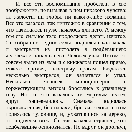
И все эти воспоминания пробегали в его
воображении, не вызывая в нем никакого чувства:
ни жалости, ни злобы, ни какого-либо желания.
Все это казалось так ничтожно в сравнении с тем,
что начиналось и уже началось для него. А между
тем его сильное тело продолжало делать начатое.
Он собрал последние силы, поднялся из-за завала
и выстрелил из пистолета в подбегавшего
человека и попал в него. Человек упал. Потом он
совсем вылез из ямы и с кинжалом пошел прямо,
тяжело хромая, навстречу врагам. Раздалось
несколько выстрелов, он зашатался и упал.
Несколько человек милиционеров с
торжествующим визгом бросились к упавшему
телу. Но то, что казалось им мертвым телом,
вдруг зашевелилось. Сначала поднялась
окровавленная, без папахи, бритая голова, потом
поднялось туловище, и, ухватившись за дерево,
он поднялся весь. Он так казался страшен, что
подбегавшие остановились. Но вдруг он дрогнул,