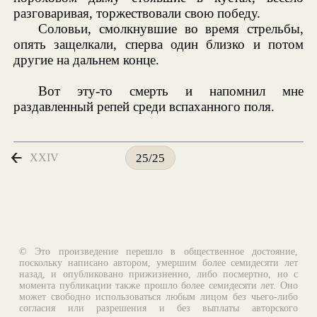
разговаривая, торжествовали свою победу.
Соловьи, смолкнувшие во время стрельбы,
опять защелкали, сперва один близко и потом
другие на дальнем конце.
Вот эту-то смерть и напомнил мне
раздавленный репей среди вспаханного поля.
XXIV
25/25
© Это произведение перешло в общественное достояние,
поскольку написано автором, умершим более семидесяти лет
назад, и опубликовано прижизненно, либо посмертно, но с
момента публикации также прошло более семидесяти лет. Оно
может свободно использоваться любым лицом без чьего-либо
согласия или разрешения и без выплаты авторского