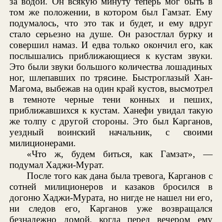
за водой. Он всякую минуту теперь мог быть в
том же положении, в котором был Гамзат. Ему
подумалось, что это так и будет, и ему вдруг
стало серьезно на душе. Он разостлал бурку и
совершил намаз. И едва только окончил его, как
послышались приближающиеся к кустам звуки.
Это были звуки большого количества лошадиных
ног, шлепавших по трясине. Быстроглазый Хан-
Магома, выбежав на один край кустов, высмотрел
в темноте черные тени конных и пеших,
приближавшихся к кустам. Ханефи увидал такую
же толпу с другой стороны. Это был Карганов,
уездный воинский начальник, с своими
милиционерами.
«Что ж, будем биться, как Гамзат», —
подумал Хаджи-Мурат.
После того как дана была тревога, Карганов с
сотней милиционеров и казаков бросился в
догоню Хаджи-Мурата, но нигде не нашел ни его,
ни следов его, Карганов уже возвращался
безнадежно домой, когда перед вечером ему