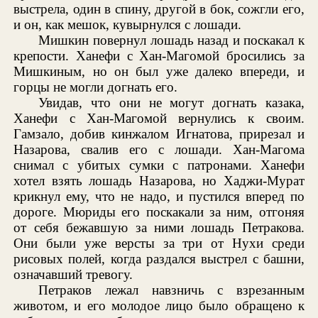
выстрела, один в спину, другой в бок, сожгли его,
и он, как мешок, кувырнулся с лошади.
Мишкин повернул лошадь назад и поскакал к
крепости. Ханефи с Хан-Магомой бросились за
Мишкиным, но он был уже далеко впереди, и
горцы не могли догнать его.
Увидав, что они не могут догнать казака,
Ханефи с Хан-Магомой вернулись к своим.
Гамзало, добив кинжалом Игнатова, прирезал и
Назарова, свалив его с лошади. Хан-Магома
снимал с убитых сумки с патронами. Ханефи
хотел взять лошадь Назарова, но Хаджи-Мурат
крикнул ему, что не надо, и пустился вперед по
дороге. Мюриды его поскакали за ним, отгоняя
от себя бежавшую за ними лошадь Петракова.
Они были уже версты за три от Нухи среди
рисовых полей, когда раздался выстрел с башни,
означавший тревогу.
Петраков лежал навзничь с взрезанным
животом, и его молодое лицо было обращено к