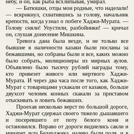
небу, и он, как рыба всхлипывая, умирал.
— Батюшки, отцы мои родные, что наделали!
— вскрикнул, схватившись за голову, начальник
крепости, когда узнал о побеге Хаджи-Мурата. —
Голову сняли! Упустили, разбойники! — кричал
он, слушая донесение Мишкина.
Тревога дана была везде, и не только все
бывшие в наличности казаки были посланы за
бежавшими, но собраны были и все, каких можно
было собрать, милиционеры из мирных аулов.
Объявлено было тысячу рублей награды тому,
кто привезет живого или мертвого Хаджи-
Мурата. И через два часа после того, как Хаджи-
Мурат с товарищами ускакали от казаков, больше
двухсот человек конных скакали за приставом
отыскивать и ловить бежавших.
Проехав несколько верст по большой дороге,
Хаджи-Мурат сдержал своего тяжело дышавшего
и посеревшего от поту белого коня и
остановился. Вправо от дороги виднелись сакли и
минарет аула Беларджика, налево были поля, и в