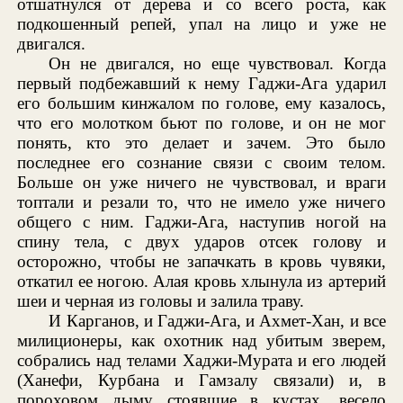
отшатнулся от дерева и со всего роста, как
подкошенный репей, упал на лицо и уже не
двигался.
Он не двигался, но еще чувствовал. Когда
первый подбежавший к нему Гаджи-Ага ударил
его большим кинжалом по голове, ему казалось,
что его молотком бьют по голове, и он не мог
понять, кто это делает и зачем. Это было
последнее его сознание связи с своим телом.
Больше он уже ничего не чувствовал, и враги
топтали и резали то, что не имело уже ничего
общего с ним. Гаджи-Ага, наступив ногой на
спину тела, с двух ударов отсек голову и
осторожно, чтобы не запачкать в кровь чувяки,
откатил ее ногою. Алая кровь хлынула из артерий
шеи и черная из головы и залила траву.
И Карганов, и Гаджи-Ага, и Ахмет-Хан, и все
милиционеры, как охотник над убитым зверем,
собрались над телами Хаджи-Мурата и его людей
(Ханефи, Курбана и Гамзалу связали) и, в
пороховом дыму стоявшие в кустах, весело