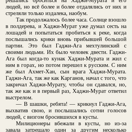
решались броситься на Хаджи-Мурата и его
людей, но всё более и более отдалялись от них и
стреляли только издалека, наобум.
Так продолжалось более часа. Солнце взошло
в полдерева, и Хаджи-Мурат уже думал сесть на
лошадей и попытаться пробиться к реке, когда
послышались крики вновь прибывшей большой
партии. Это был Гаджи-Ага мехтулинский с
своими людьми. Их было человек двести. Гаджи-
Ага был когда-то кунак Хаджи-Мурата и жил с
ним в горах, но потом перешел к русским. С ним
же был Ахмет-Хан, сын врага Хаджи-Мурата.
Гаджи-Ага, так же как Карганов, начал с того, что
закричал Хаджи-Мурату, чтобы он сдавался, но,
так же как и в первый раз, Хаджи-Мурат ответил
выстрелом.
— В шашки, ребята! — крикнул Гаджи-Ага,
выхватив свою, и послышались сотни голосов
людей, с визгом бросившихся в кусты.
Милиционеры вбежали в кусты, но из-за
завала затрещало один за другим несколько