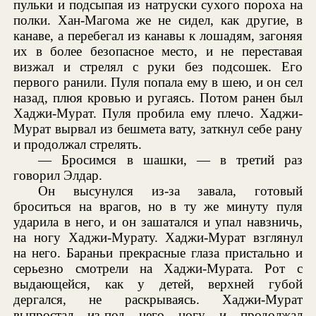
пульки и подсыпая из натруски сухого пороха на
полки. Хан-Магома же не сидел, как другие, в
канаве, а перебегал из канавы к лошадям, загоняя
их в более безопасное место, и не переставая
визжал и стрелял с руки без подсошек. Его
первого ранили. Пуля попала ему в шею, и он сел
назад, плюя кровью и ругаясь. Потом ранен был
Хаджи-Мурат. Пуля пробила ему плечо. Хаджи-
Мурат вырвал из бешмета вату, заткнул себе рану
и продолжал стрелять.
— Бросимся в шашки, — в третий раз
говорил Элдар.
Он высунулся из-за завала, готовый
броситься на врагов, но в ту же минуту пуля
ударила в него, и он зашатался и упал навзничь,
на ногу Хаджи-Мурату. Хаджи-Мурат взглянул
на него. Бараньи прекрасные глаза пристально и
серьезно смотрели на Хаджи-Мурата. Рот с
выдающейся, как у детей, верхней губой
дергался, не раскрываясь. Хаджи-Мурат
выпростал из-под него ногу и продолжал