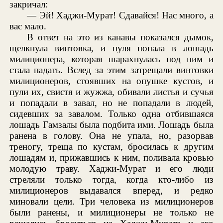
закричал:
— Эй! Хаджи-Мурат! Сдавайся! Нас много, а
вас мало.
В ответ на это из канавы показался дымок,
щелкнула винтовка, и пуля попала в лошадь
милиционера, которая шарахнулась под ним и
стала падать. Вслед за этим затрещали винтовки
милиционеров, стоявших на опушке кустов, и
пули их, свистя и жужжа, обивали листья и сучья
и попадали в завал, но не попадали в людей,
сидевших за завалом. Только одна отбившаяся
лошадь Гамзалы была подбита ими. Лошадь была
ранена в голову. Она не упала, но, разорвав
треногу, треща по кустам, бросилась к другим
лошадям и, прижавшись к ним, поливала кровью
молодую траву. Хаджи-Мурат и его люди
стреляли только тогда, когда кто-либо из
милиционеров выдавался вперед, и редко
миновали цели. Три человека из милиционеров
были ранены, и милиционеры не только не