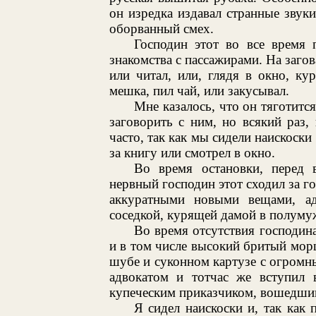
он изредка издавал странные звук
оборванный смех.
Господин этот во все время 
знакомства с пассажирами. На загов
или читал, или, глядя в окно, ку
мешка, пил чай, или закусывал.
Мне казалось, что он тяготится
заговорить с ним, но всякий раз, 
часто, так как мы сидели наискоски
за книгу или смотрел в окно.
Во время остановки, перед 
нервный господин этот сходил за го
аккуратными новыми вещами, адв
соседкой, курящей дамой в полумуж
Во время отсутствия господин
и в том числе высокий бритый мор
шубе и суконном картузе с огромн
адвокатом и тотчас же вступил 
купеческим приказчиком, вошедшим 
Я сидел наискоски и, так как 