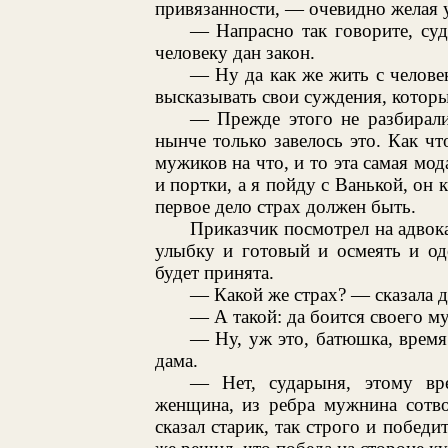
привязанности, — очевидно желая у
— Напрасно так говорите, суд
человеку дан закон.
— Ну да как же жить с челове
высказывать свои суждения, которы
— Прежде этого не разбирал
нынче только завелось это. Как чт
мужиков на что, и то эта самая мод
и портки, а я пойду с Ванькой, он 
первое дело страх должен быть.
Приказчик посмотрел на адвока
улыбку и готовый и осмеять и од
будет принята.
— Какой же страх? — сказала д
— А такой: да боится своего му
— Ну, уж это, батюшка, время
дама.
— Нет, сударыня, этому вр
женщина, из ребра мужнина сотво
сказал старик, так строго и победи