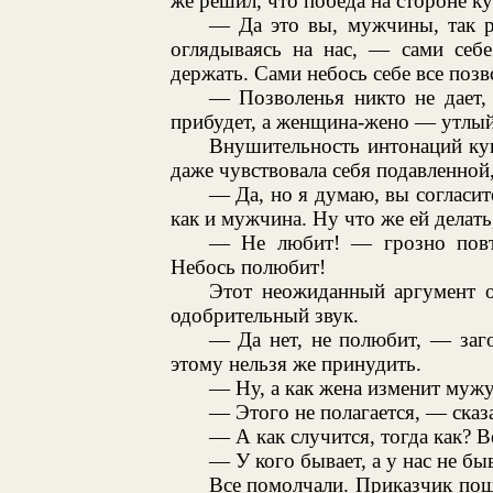
же решил, что победа на стороне ку
— Да это вы, мужчины, так р
оглядываясь на нас, — сами себе
держать. Сами небось себе все позв
— Позволенья никто не дает,
прибудет, а женщина-жено — утлый
Внушительность интонаций куп
даже чувствовала себя подавленной,
— Да, но я думаю, вы согласит
как и мужчина. Ну что же ей делать
— Не любит! — грозно повт
Небось полюбит!
Этот неожиданный аргумент о
одобрительный звук.
— Да нет, не полюбит, — заго
этому нельзя же принудить.
— Ну, а как жена изменит мужу,
— Этого не полагается, — сказа
— А как случится, тогда как? В
— У кого бывает, а у нас не быв
Все помолчали. Приказчик пош