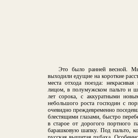
Это было ранней весной. М
выходили едущие на короткие рассто
места отхода поезда: некрасивая
лицом, в полумужском пальто и ш
лет сорока, с аккуратными нов
небольшого роста господин с пор
очевидно преждевременно поседев
блестящими глазами, быстро переб
в старое от дорогого портного 
барашковую шапку. Под пальто, ко
русская вышитая рубаха. Особенно