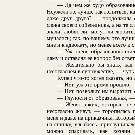
— Да чем же худо образование
Неужели же лучше так жениться, как
даже друг друга? — продолжала о
слова своего собеседника, а на те 
знали, любят ли, могут ли любить
мучались; так, по-вашему, это луч
мне и к адвокату, но менее всего к 
— Уж очень образованны стал
даму и оставляя ее вопрос без ответ
— Желательно бы знать, как 
несогласием в супружестве, — чуть 
Купец что-то хотел сказать, но 
— Нет, уж это время прошло, —
— Нет, позвольте им выразить
— Глупости от образованья, — 
— Женят таких, которые не л
несогласно живут, — торопилась г
меня и даже на приказчика, которы
на спинку, улыбаясь, прислушивал
можно спаривать, как хозяин