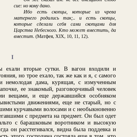
сие: но кому дано.
Ибо есть скопцы, которые из чрева
матернего родились так;.. и есть скопцы,
которые сделали себя сами скопцами для
Царства Небесного. Кто может вместить, да
вместит.
(Матфея, XIX, 10, 11, 12).
I
ы ехали вторые сутки. В вагон входили и
яния, но трое ехало, так же как и я, с самого
 и немолодая дама, курящая, с измученным
апочке, ее знакомый, разговорчивый человек
ыми вещами, и еще державшийся особняком
ывистыми движениями, еще не старый, но с
шими курчавыми волосами и с необыкновенно
егавшими с предмета на предмет. Он был одет
пальто с барашковым воротником и высокую
гда он расстегивался, видна была поддевка и
сть этого господина состояла еще в том, что