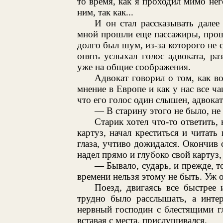
то время, как я проходил мимо нег
ним, так как...
И он стал рассказывать далее
мной прошли еще пассажиры, прош
долго был шум, из-за которого не 
опять услыхал голос адвоката, ра
уже на общие соображения.
Адвокат говорил о том, как в
мнение в Европе и как у нас все ча
что его голос один слышен, адвокат
— В старину этого не было, не 
Старик хотел что-то ответить, 
картуз, начал креститься и читать
глаза, учтиво дожидался. Окончив 
надел прямо и глубоко свой картуз,
— Бывало, сударь, и прежде, 
времени нельзя этому не быть. Уж 
Поезд, двигаясь все быстрее
трудно было расслышать, а интер
нервный господин с блестящими гл
вставая с места, прислушивался.