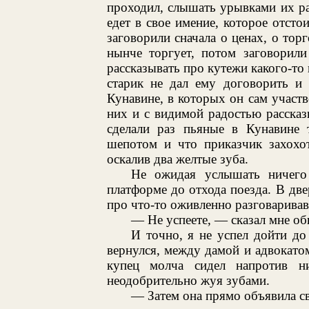
проходил, слышать урывками их ра
едет в свое имение, которое отстои
заговорили сначала о ценах, о торг
нынче торгует, потом заговорили
рассказывать про кутежи какого-то 
старик не дал ему договорить и 
Кунавине, в которых он сам участв
них и с видимой радостью рассказ
сделали раз пьяные в Кунавине 
шепотом и что приказчик захохот
оскалив два желтые зуба.
Не ожидая услышать ничего 
платформе до отхода поезда. В две
про что-то оживленно разговарива
— Не успеете, — сказал мне об
И точно, я не успел дойти до 
вернулся, между дамой и адвокат
купец молча сидел напротив н
неодобрительно жуя зубами.
— Затем она прямо объявила св