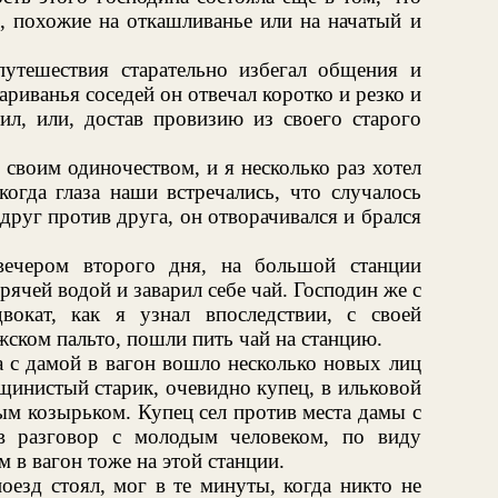
и, похожие на откашливанье или на начатый и
путешествия старательно избегал общения и
ариванья соседей он отвечал коротко и резко и
рил, или, достав провизию из своего старого
 своим одиночеством, и я несколько раз хотел
когда глаза наши встречались, что случалось
 друг против друга, он отворачивался и брался
вечером второго дня, на большой станции
рячей водой и заварил себе чай. Господин же с
окат, как я узнал впоследствии, с своей
ском пальто, пошли пить чай на станцию.
а с дамой в вагон вошло несколько новых лиц
щинистый старик, очевидно купец, в ильковой
ым козырьком. Купец сел против места дамы с
в разговор с молодым человеком, по виду
в вагон тоже на этой станции.
поезд стоял, мог в те минуты, когда никто не