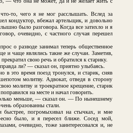
о, — что она не может, да и не желает жить с
 что-то, чего я не мог расслышать. Вслед за
ел кондуктор, вбежал артельщик, и довольно
слышно было разговора. Когда все затихло и я
зговор, очевидно, с частного случая перешел
опрос о разводе занимал теперь общественное
ще и чаще являлись такие же случаи. Заметив,
 прекратил свою речь и обратился к старику.
правда ли? — сказал он, приятно улыбаясь.
но в это время поезд тронулся, и старик, сняв
 шепотом молитву. Адвокат, отведя в сторону
свою молитву и троекратное крещение, старик
 поправился на месте и начал говорить.
только меньше, — сказал он. — По нынешнему
очень образованны стали.
 и быстрее, погромыхивал на стычках, и мне
есно было, и я пересел ближе. Сосед мой,
азами, очевидно, тоже заинтересовался и, не