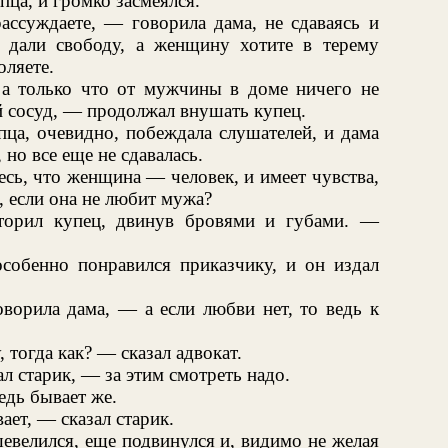
пца, и громко засмеялся.
ассуждаете, — говорила дама, не сдаваясь и
 дали свободу, а женщину хотите в терему
оляете.
 а только что от мужчины в доме ничего не
 сосуд, — продолжал внушать купец.
ца, очевидно, побеждала слушателей, и дама
 но все еще не сдавалась.
есь, что женщина — человек, и имеет чувства,
, если она не любит мужа?
орил купец, двинув бровями и губами. —
собенно понравился приказчику, и он издал
ворила дама, — а если любви нет, то ведь к
 тогда как? — сказал адвокат.
л старик, — за этим смотреть надо.
едь бывает же.
ает, — сказал старик.
евелился, еще подвинулся и, видимо не желая