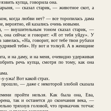
язвить купца, говорила она.
арыня, — сказал старик, — животное скот, а
ком, когда любви нет? — все торопилась дама
е, вероятно, ей казались очень новыми.
и, — внушительным тоном сказал старик, —
о, она сейчас и говорит: «Я от тебя уйду». У
а завелась, «На, говорит, вот тебе твои рубахи
кудрявей тебя». Ну вот и толкуй. А в женщине
та, и на даму, и на меня, очевидно удерживая
обрить речь купца, смотря по тому, как она
ама.
-у-ужа! Вот какой страх.
 прошло, — даже с некоторой злобой сказала
емени пройти нельзя. Как была она, Ева,
рена, так и останется до скончания века, —
тельно тряхнув головой, что приказчик тотчас