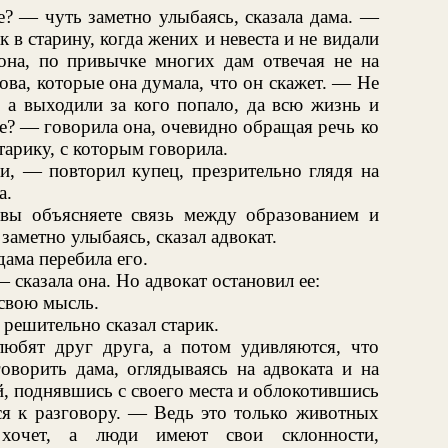
? — чуть заметно улыбаясь, сказала дама. —
 в старину, когда жених и невеста и не видали
на, по привычке многих дам отвечая не на
слова, которые она думала, что он скажет. — Не
, а выходили за кого попало, да всю жизнь и
ше? — говорила она, очевидно обращая речь ко
старику, с которым говорила.
и, — повторил купец, презрительно глядя на
а.
вы объясняете связь между образованием и
заметно улыбаясь, сказал адвокат.
дама перебила его.
 сказала она. Но адвокат остановил ее:
 свою мысль.
решительно сказал старик.
юбят друг друга, а потом удивляются, что
оворить дама, оглядываясь на адвоката и на
й, поднявшись с своего места и облокотившись
ся к разговору. — Ведь это только животных
 хочет, а люди имеют свои склонности,