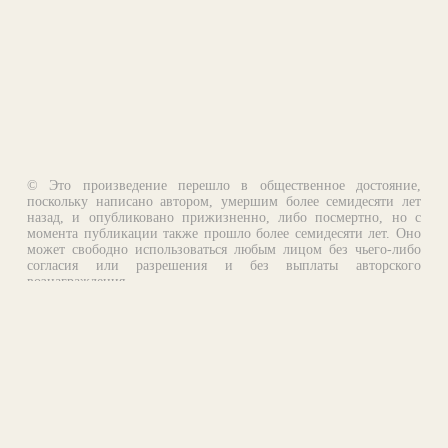
© Это произведение перешло в общественное достояние,
поскольку написано автором, умершим более семидесяти лет
назад, и опубликовано прижизненно, либо посмертно, но с
момента публикации также прошло более семидесяти лет. Оно
может свободно использоваться любым лицом без чьего-либо
согласия или разрешения и без выплаты авторского
вознаграждения.
Email:
otklik@ilibrary.ru
О библиотеке
Реклама на сайте
©1996—2026 Алексей Комаров. Подборка произведений,
оформление, программирование.