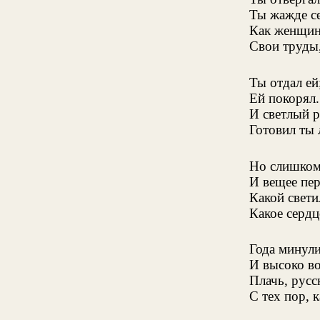
Ты жажде се
Как женщин
Свои труды
Ты отдал ей
Ей покорял.
И светлый р
Готовил ты
Но слишком 
И вещее пер
Какой свети
Какое сердц
Года минули
И высоко во
Плачь, русс
С тех пор, 