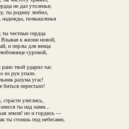
рдца не дал утоленья;
у, ты родину любил,
, надежды, помышленья
; ты честные сердца
 Взывая к жизни новой,
ай, и перлы для венца
 любовнице суровой,
рано твой ударил час
о из рук упало.
льник разума угас!
е биться перестало!
, страсти улеглись,
знесся ты над нами...
кая земля! но и гордись —
как ты стоишь под небесами,