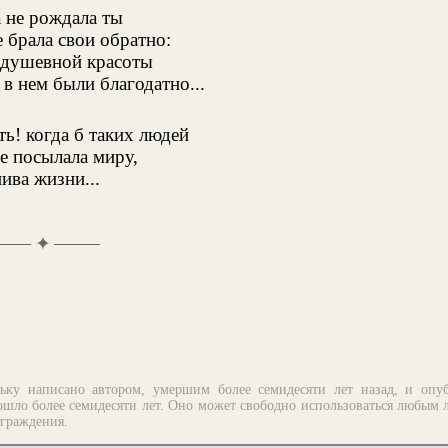
 не рождала ты
е брала свои обратно:
душевной красоты
 нем были благодатно...
ь! когда б таких людей
е посылала миру,
нива жизни...
✦
ьку написано автором, умершим более семидесяти лет назад, и опу
шло более семидесяти лет. Оно может свободно использоваться любым 
аграждения.