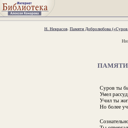
Н. Некрасов
.
Памяти Добролюбова («Суров т
Ни
ПАМЯТИ
Суров ты б
Умел рассуд
Учил ты жит
Но более уч
Сознательн
Ты отвергал