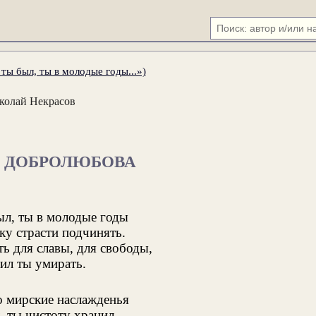
ы был, ты в молодые годы...»)
колай Некрасов
 ДОБРОЛЮБОВА
ыл, ты в молодые годы
ку страсти подчинять.
ь для славы, для свободы,
ил ты умирать.
о мирские наслажденья
, ты чистоту хранил,