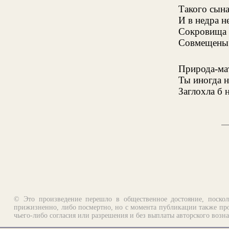
Такого сына
И в недра н
Сокровища 
Совмещены в
Природа-мат
Ты иногда н
Заглохла б 
© Это произведение перешло в общественное достояние, поскол
прижизненно, либо посмертно, но с момента публикации также про
чьего-либо согласия или разрешения и без выплаты авторского возн