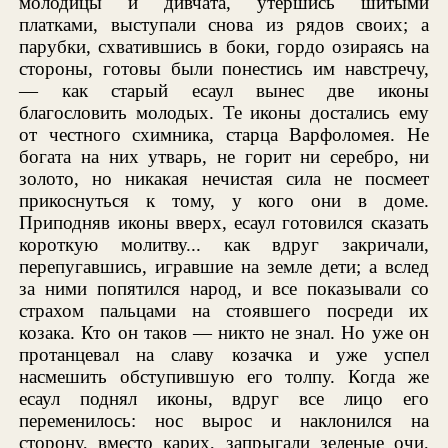
молодицы и дивчата, утершись шитыми
платками, выступали снова из рядов своих; а
парубки, схватившись в боки, гордо озираясь на
стороны, готовы были понестись им навстречу,
— как старый есаул вынес две иконы
благословить молодых. Те иконы достались ему
от честного схимника, старца Варфоломея. Не
богата на них утварь, не горит ни серебро, ни
золото, но никакая нечистая сила не посмеет
прикоснуться к тому, у кого они в доме.
Приподняв иконы вверх, есаул готовился сказать
короткую молитву... как вдруг закричали,
перепугавшись, игравшие на земле дети; а вслед
за ними попятился народ, и все показывали со
страхом пальцами на стоявшего посреди их
козака. Кто он таков — никто не знал. Но уже он
протанцевал на славу козачка и уже успел
насмешить обступившую его толпу. Когда же
есаул поднял иконы, вдруг все лицо его
переменилось: нос вырос и наклонился на
сторону, вместо карих, запрыгали зеленые очи,