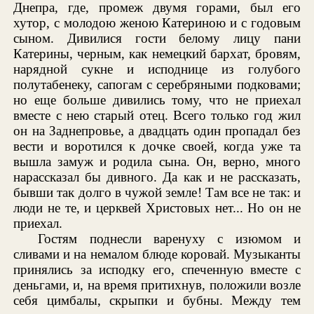
Днепра, где, промеж двумя горами, был его
хутор, с молодою женою Катериною и с годовым
сыном. Дивилися гости белому лицу пани
Катерины, черным, как немецкий бархат, бровям,
нарядной сукне и исподнице из голубого
полутабенеку, сапогам с серебряными подковами;
но еще больше дивились тому, что не приехал
вместе с нею старый отец. Всего только год жил
он на Заднепровье, а двадцать один пропадал без
вести и воротился к дочке своей, когда уже та
вышла замуж и родила сына. Он, верно, много
нарассказал бы дивного. Да как и не рассказать,
бывши так долго в чужой земле! Там все не так: и
люди не те, и церквей Христовых нет... Но он не
приехал.
Гостям поднесли варенуху с изюмом и
сливами и на немалом блюде коровай. Музыканты
принялись за исподку его, спеченную вместе с
деньгами, и, на время притихнув, положили возле
себя цимбалы, скрыпки и бубны. Между тем