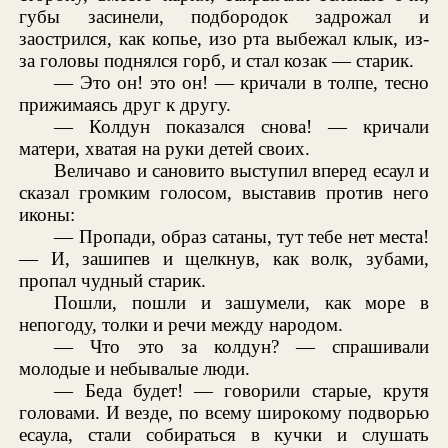
губы засинели, подбородок задрожал и
заострился, как копье, изо рта выбежал клык, из-
за головы поднялся горб, и стал козак — старик.
— Это он! это он! — кричали в толпе, тесно
прижимаясь друг к другу.
— Колдун показался снова! — кричали
матери, хватая на руки детей своих.
Величаво и сановито выступил вперед есаул и
сказал громким голосом, выставив против него
иконы:
— Пропади, образ сатаны, тут тебе нет места!
— И, зашипев и щелкнув, как волк, зубами,
пропал чудный старик.
Пошли, пошли и зашумели, как море в
непогоду, толки и речи между народом.
— Что это за колдун? — спрашивали
молодые и небывалые люди.
— Беда будет! — говорили старые, крутя
головами. И везде, по всему широкому подворью
есаула, стали собираться в кучки и слушать