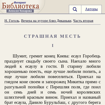
Авторы
Н. Гоголь
.
Вечера на хуторе близ Диканьки
.
Часть вторая
СТРАШНАЯ МЕСТЬ
I
Шумит, гремит конец Киева: есаул Горобець
празднует свадьбу своего сына. Наехало много
людей к есаулу в гости. В старину любили
хорошенько поесть, еще лучше любили попить, а
еще лучше любили повеселиться. Приехал на
гнедом коне своем и запорожец Микитка прямо с
разгульной попойки с Перешляя поля, где поил
он семь дней и семь ночей королевских
шляхтичей красным вином. Приехал и названый
брат есаула, Данило Бурульбаш, с другого берега