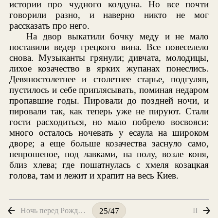
истории про чудного колдуна. Но все почти
говорили разно, и наверно никто не мог
рассказать про него.
На двор выкатили бочку меду и не мало
поставили ведер грецкого вина. Все повеселело
снова. Музыканты грянули; дивчата, молодицы,
лихое козачество в ярких жупанах понеслись.
Девяностолетнее и столетнее старье, подгуляв,
пустилось и себе приплясывать, поминая недаром
пропавшие годы. Пировали до поздней ночи, и
пировали так, как теперь уже не пируют. Стали
гости расходиться, но мало побрело восвояси:
много осталось ночевать у есаула на широком
дворе; а еще больше козачества заснуло само,
непрошеное, под лавками, на полу, возле коня,
близ хлева; где пошатнулась с хмеля козацкая
голова, там и лежит и храпит на весь Киев.
Ночь перед Рождеством
II
25/47