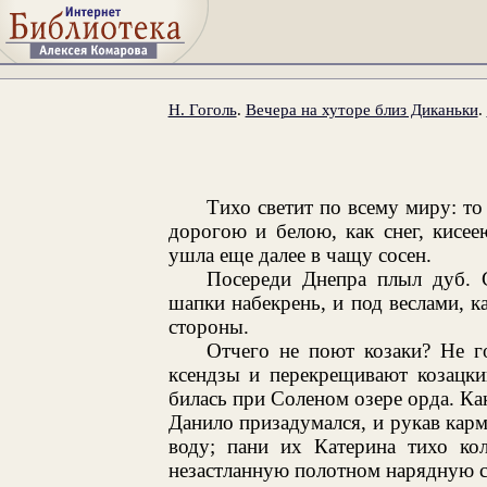
Н. Гоголь
.
Вечера на хуторе близ Диканьки
.
Тихо светит по всему миру: то
дорогою и белою, как снег, кисе
ушла еще далее в чащу сосен.
Посереди Днепра плыл дуб. С
шапки набекрень, и под веслами, ка
стороны.
Отчего не поют козаки? Не г
ксендзы и перекрещивают козацки
билась при Соленом озере орда. Как
Данило призадумался, и рукав карм
воду; пани их Катерина тихо ко
незастланную полотном нарядную с