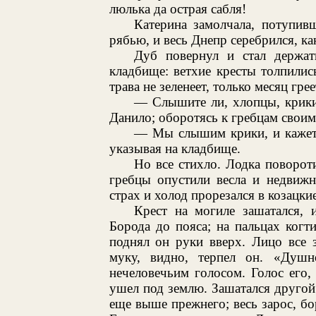
люлька да острая сабля!
Катерина замолчала, потупив
рябью, и весь Днепр серебрился, ка
Дуб повернул и стал держать
кладбище: ветхие кресты толпилис
трава не зеленеет, только месяц гр
— Слышите ли, хлопцы, крики
Данило; оборотясь к гребцам своим
— Мы слышим крики, и кажетс
указывая на кладбище.
Но все стихло. Лодка поворот
гребцы опустили весла и недвижн
страх и холод прорезался в козацки
Крест на могиле зашатался, 
Борода до пояса; на пальцах когт
поднял он руки вверх. Лицо все 
муку, видно, терпел он. «Душ
нечеловечьим голосом. Голос его,
ушел под землю. Зашатался другой 
еще выше прежнего; весь зарос, бо