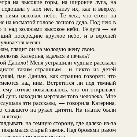
пра на высокие горы, на широкие луга, на
 подошвы у них нет, внизу их, как и вверху,
д ними высокое небо. Те леса, что стоят на
ие на косматой голове лесного деда. Под нею в
ю и над волосами высокое небо. Те луга — не
авший посередине круглое небо, и в верхней
уливается месяц.
нам, глядит он на молодую жену свою.
золотая Катерина, вдалася в печаль?
 мой Данило! Меня устрашили чудные рассказы
дился таким страшным... и никто из детей
лушай, пан Данило, как страшно говорят: что
 смеются над ним. Встретится ли под темный
и ему тотчас показывалось, что он открывает
ой день находили мертвым того человека. Мне
 слушала эти рассказы, — говорила Катерина,
о спавшего на руках дитяти. На платке были
 и ягоды.
лядывать на темную сторону, где далеко из-за
ла подымался старый замок. Над бровями разом
а гладила молодецкие усы.