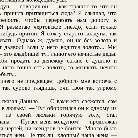
дун, — говорил он, — как страшно то, что он
ь пришла притащиться сюда? Я слышал, что
репость, чтобы перерезать нам дорогу к
 Я разметаю чертовское гнездо, если только
-нибудь притон. Я сожгу старого колдуна, так
евать. Однако ж, думаю, он не без золота и
т дьявол! Если у него водится золото... Мы
 это кладбище! тут гниют его нечистые деды.
ебя продать за денежку сатане с душою и
него точно есть золото, то мешкать нечего
быть...
ичего не предвещает доброго мне встреча с
так сурово глядишь, очи твои так угрюмо
сказал Данило. — С вами кто свяжется, сам
я в люльку! — Тут оборотился он к одному из
ши из своей люльки горячую золу, стал
 пана. — Пугает меня колдуном! — продолжал
ни чертей, ни ксендзов не боится. Много было
аться жен. Не так ли, хлопцы? наша жена —