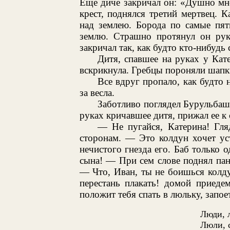
Еще диче закричал он: «Душно мн
крест, поднялся третий мертвец. К
над землею. Борода по самые пят
землю. Страшно протянул он руки
закричал так, как будто кто-нибудь 
Дитя, спавшее на руках у Кат
вскрикнула. Гребцы пороняли шапки
Все вдруг пропало, как будто 
за весла.
Заботливо поглядел Бурульбаш 
руках кричавшее дитя, прижал ее к 
— Не пугайся, Катерина! Гля
сторонам. — Это колдун хочет ус
нечистого гнезда его. Баб только 
сына! — При сем слове поднял пан
— Что, Иван, ты не боишься колдун
перестань плакать! домой приед
положит тебя спать в люльку, запое
Люди, 
Люли, 