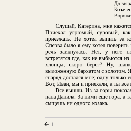
Да выра
Козачес
Вороже
Слушай, Катерина, мне кажется
Приехал угрюмый, суровый, как 
приезжать. Не хотел выпить за к
Сперва было я ему хотел поверить в
речь заикнулась. Нет, у него не
встретятся где, как не выбьются и
хлопцы, скоро берег? Ну, шап
выложенную бархатом с золотом. Я е
снаряд достался мне; одну только 
Вот, Иван, мы и приехали, а ты все
Все вышли. Из-за горы показа
пана Данила. За ними еще гора, а т
сыщешь ни одного козака.
I