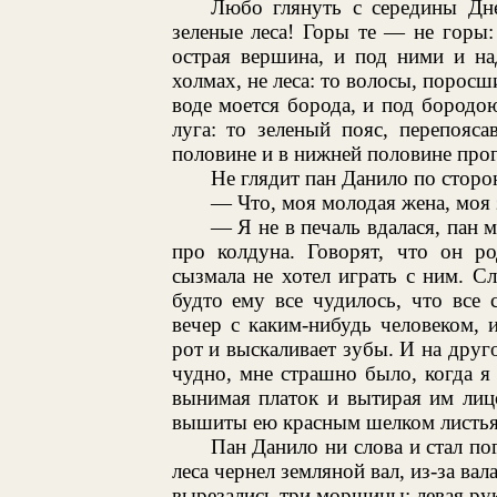
Любо глянуть с середины Дне
зеленые леса! Горы те — не горы:
острая вершина, и под ними и на
холмах, не леса: то волосы, поросш
воде моется борода, и под бородо
луга: то зеленый пояс, перепояс
половине и в нижней половине прог
Не глядит пан Данило по сторо
— Что, моя молодая жена, моя 
— Я не в печаль вдалася, пан
про колдуна. Говорят, что он ро
сызмала не хотел играть с ним. С
будто ему все чудилось, что все
вечер с каким-нибудь человеком, 
рот и выскаливает зубы. И на друг
чудно, мне страшно было, когда я
вынимая платок и вытирая им лиц
вышиты ею красным шелком листья
Пан Данило ни слова и стал пог
леса чернел земляной вал, из-за ва
вырезались три морщины; левая рук