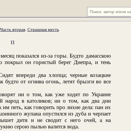
Часть вторая
.
Страшная месть
II
 месяц показался из-за горы. Будто дамасскою
ею покрыл он гористый берег Днепра, и тень
идят впереди два хлопца; черные козацкие
к будто от огнива огонь, летят брызги во все
оворят ни о том, как уже ходят по Украине
й народ в католиков; ни о том, как два дни
 им петь, как говорить про лихие дела: пан их
азинного жупана опустился из дуба и черпает
лышет дитя и не сводит с него очей, а на
укню серою пылью валится вода.