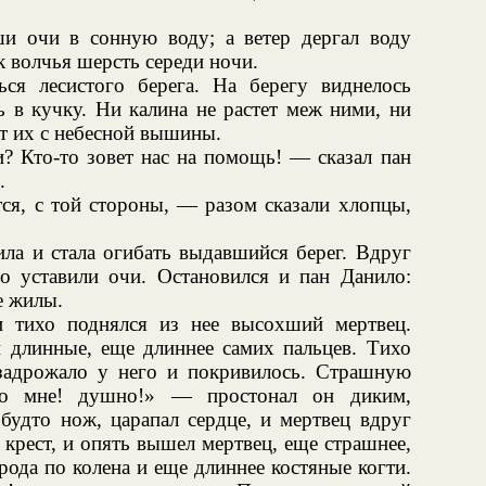
ши очи в сонную воду; а ветер дергал воду
к волчья шерсть середи ночи.
ся лесистого берега. На берегу виднелось
ь в кучку. Ни калина не растет меж ними, ни
еет их с небесной вышины.
? Кто-то зовет нас на помощь! — сказал пан
.
я, с той стороны, — разом сказали хлопцы,
ила и стала огибать выдавшийся берег. Вдруг
о уставили очи. Остановился и пан Данило:
е жилы.
и тихо поднялся из нее высохший мертвец.
и длинные, еще длиннее самих пальцев. Тихо
задрожало у него и покривилось. Страшную
но мне! душно!» — простонал он диким,
 будто нож, царапал сердце, и мертвец вдруг
крест, и опять вышел мертвец, еще страшнее,
рода по колена и еще длиннее костяные когти.