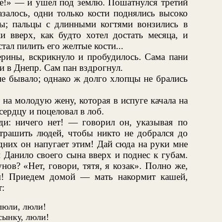
е!» — и ушел под землю. Пошатнулся третий
азалось, одни только кости поднялись высоко
ы; пальцы с длинными когтями вонзились в
 вверх, как будто хотел достать месяца, и
стал пилить его желтые кости...
ерины, вскрикнуло и пробудилось. Сама пани
 в Днепр. Сам пан вздрогнул.
не бывало; однако ж долго хлопцы не брались
на молодую жену, которая в испуге качала на
сердцу и поцеловал в лоб.
ди: ничего нет! — говорил он, указывая по
трашить людей, чтобы никто не добрался до
одних он напугает этим! Дай сюда на руки мне
 Данило своего сына вверх и поднес к губам.
ов? «Нет, говори, тятя, я козак». Полно же,
ем! Приедем домой — мать накормит кашей,
т:
люли, люли!
сынку, люли!