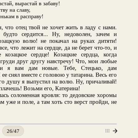
стай, вырастай в забаву!
тву на славу,
нькам в расправу!
, что отец твой не хочет жить в ладу с нами.
будто сердится... Ну, недоволен, зачем и
озацкую волю! не покачал на руках дитяти!
се, что лежит на сердце, да не берет что-то, и
 козацкое сердце! Козацкие сердца, когда
з груди друг другу навстречу! Что, мои любые
ки я вам дам новые. Тебе, Стецько, дам
е снял вместе с головою у татарина. Весь его
его душу я выпустил на волю. Ну, причаливай!
 плачешь! Возьми его, Катерина!
лась соломенная кровля: то дедовские хоромы
ам уже и поле, а там хоть сто верст пройди, не
III
26/47