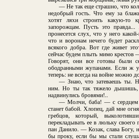
— Не так еще страшно, что кол
недобрый гость. Что ему за блаж
хотят ляхи строить какую-то к
запорожцам. Пусть это правда...
пронесется слух, что у него какой
что и воронам нечего будет раскл
всякого добра. Вот где живет это
сейчас будем плыть мимо крестов —
Говорят, они все готовы были с
ободранными жупанами. Если ж у 
теперь: не всегда на войне можно до
— Знаю, что затеваешь ты. Н
ним. Но ты так тяжело дышишь, 
надвинулись бровями!..
— Молчи, баба! — с сердцем 
станет бабой. Хлопец, дай мне огн
гребцов, который, выколотив
перекладывать ее в люльку своего
пан Данило. — Козак, слава Богу, 
бы проку, если бы мы стали слуш