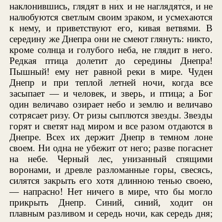
наклонившись, глядят в них и не наглядятся, и не
налюбуются светлым своим зраком, и усмехаются
к нему, и приветствуют его, кивая ветвями. В
середину же Днепра они не смеют глянуть: никто,
кроме солнца и голубого неба, не глядит в него.
Редкая птица долетит до середины Днепра!
Пышный! ему нет равной реки в мире. Чуден
Днепр и при теплой летней ночи, когда все
засыпает — и человек, и зверь, и птица; а Бог
один величаво озирает небо и землю и величаво
сотрясает ризу. От ризы сыплются звезды. Звезды
горят и светят над миром и все разом отдаются в
Днепре. Всех их держит Днепр в темном лоне
своем. Ни одна не убежит от него; разве погаснет
на небе. Черный лес, унизанный спящими
воронами, и древле разломанные горы, свесясь,
силятся закрыть его хотя длинною тенью своею,
— напрасно! Нет ничего в мире, что бы могло
прикрыть Днепр. Синий, синий, ходит он
плавным разливом и середь ночи, как середь дня;