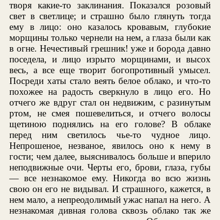
творя какие-то заклинания. Показался розовый
свет в светлице; и страшно было глянуть тогда
ему в лицо: оно казалось кровавым, глубокие
морщины только чернели на нем, а глаза были как
в огне. Нечестивый грешник! уже и борода давно
поседела, и лицо изрыто морщинами, и высох
весь, а все еще творит богопротивный умысел.
Посреди хаты стало веять белое облако, и что-то
похожее на радость сверкнуло в лицо его. Но
отчего же вдруг стал он недвижим, с разинутым
ртом, не смея пошевелиться, и отчего волосы
щетиною поднялись на его голове? В облаке
перед ним светилось чье-то чудное лицо.
Непрошеное, незваное, явилось оно к нему в
гости; чем далее, выяснивалось больше и вперило
неподвижные очи. Черты его, брови, глаза, губы
— все незнакомое ему. Никогда во всю жизнь
свою он его не видывал. И страшного, кажется, в
нем мало, а непреодолимый ужас напал на него. А
незнакомая дивная голова сквозь облако так же