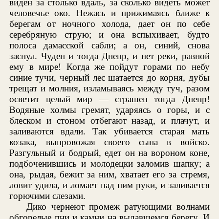
виден за столько вдаль, за сколько видеть может
человечье око. Нежась и прижимаясь ближе к
берегам от ночного холода, дает он по себе
серебряную струю; и она вспыхивает, будто
полоса дамасской сабли; а он, синий, снова
заснул. Чуден и тогда Днепр, и нет реки, равной
ему в мире! Когда же пойдут горами по небу
синие тучи, черный лес шатается до корня, дубы
трещат и молния, изламываясь между туч, разом
осветит целый мир — страшен тогда Днепр!
Водяные холмы гремят, ударяясь о горы, и с
блеском и стоном отбегают назад, и плачут, и
заливаются вдали. Так убивается старая мать
козака, выпровожая своего сына в войско.
Разгульный и бодрый, едет он на вороном коне,
подбоченившись и молодецки заломив шапку; а
она, рыдая, бежит за ним, хватает его за стремя,
ловит удила, и ломает над ним руки, и заливается
горючими слезами.
Дико чернеют промеж ратующими волнами
обгорелые пни и камни на выдавшемся берегу. И