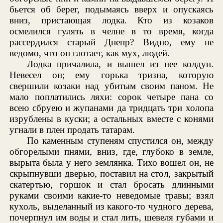
бьется об берег, подымаясь вверх и опускаясь
вниз, пристающая лодка. Кто из козаков
осмелился гулять в челне в то время, когда
рассердился старый Днепр? Видно, ему не
ведомо, что он глотает, как мух, людей.
Лодка причалила, и вышел из нее колдун.
Невесел он; ему горька тризна, которую
свершили козаки над убитым своим паном. Не
мало поплатились ляхи: сорок четыре пана со
всею сбруею и жупанами да тридцать три холопа
изрублены в куски; а остальных вместе с конями
угнали в плен продать татарам.
По каменным ступеням спустился он, между
обгорелыми пнями, вниз, где, глубоко в земле,
вырыта была у него землянка. Тихо вошел он, не
скрыпнувши дверью, поставил на стол, закрытый
скатертью, горшок и стал бросать длинными
руками своими какие-то неведомые травы; взял
кухоль, выделанный из какого-то чудного дерева,
почерпнул им воды и стал лить, шевеля губами и