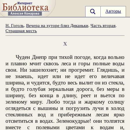
Авторы
Н. Гоголь
.
Вечера на хуторе близ Диканьки
.
Часть вторая
.
Страшная месть
X
Чуден Днепр при тихой погоде, когда вольно
и плавно мчит сквозь леса и горы полные воды
свои. Ни зашелохнет; ни прогремит. Глядишь, и
не знаешь, идет или не идет его величавая
ширина, и чудится, будто весь вылит он из стекла,
и будто голубая зеркальная дорога, без меры в
ширину, без конца в длину, реет и вьется по
зеленому миру. Любо тогда и жаркому солнцу
оглядеться с вышины и погрузить лучи в холод
стеклянных вод и прибережным лесам ярко
отсветиться в водах. Зеленокудрые! они толпятся
вместе с полевыми цветами к водам и,