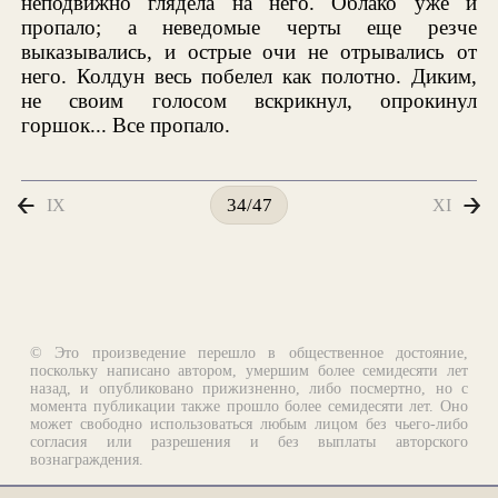
неподвижно глядела на него. Облако уже и
пропало; а неведомые черты еще резче
выказывались, и острые очи не отрывались от
него. Колдун весь побелел как полотно. Диким,
не своим голосом вскрикнул, опрокинул
горшок... Все пропало.
IX
XI
34/47
© Это произведение перешло в общественное достояние,
поскольку написано автором, умершим более семидесяти лет
назад, и опубликовано прижизненно, либо посмертно, но с
момента публикации также прошло более семидесяти лет. Оно
может свободно использоваться любым лицом без чьего-либо
согласия или разрешения и без выплаты авторского
вознаграждения.