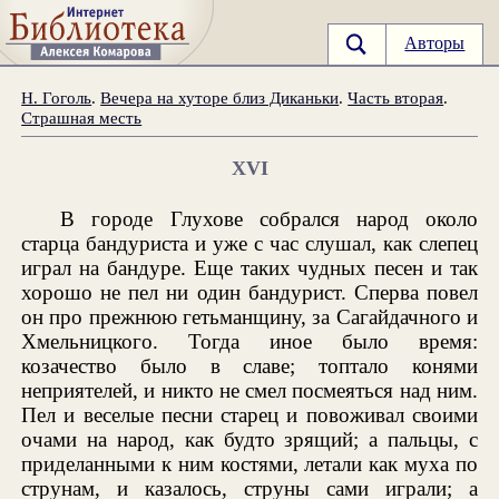
Авторы
Н. Гоголь
.
Вечера на хуторе близ Диканьки
.
Часть вторая
.
Страшная месть
XVI
В городе Глухове собрался народ около
старца бандуриста и уже с час слушал, как слепец
играл на бандуре. Еще таких чудных песен и так
хорошо не пел ни один бандурист. Сперва повел
он про прежнюю гетьманщину, за Сагайдачного и
Хмельницкого. Тогда иное было время:
козачество было в славе; топтало конями
неприятелей, и никто не смел посмеяться над ним.
Пел и веселые песни старец и повоживал своими
очами на народ, как будто зрящий; а пальцы, с
приделанными к ним костями, летали как муха по
струнам, и казалось, струны сами играли; а