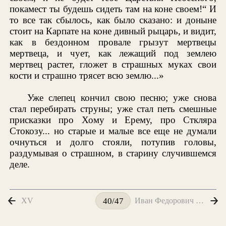
покамест ты будешь сидеть там на коне своем!“ И
то все так сбылось, как было сказано: и доныне
стоит на Карпате на коне дивный рыцарь, и видит,
как в бездонном провале грызут мертвецы
мертвеца, и чует, как лежащий под землею
мертвец растет, гложет в страшных муках свои
кости и страшно трясет всю землю...»
Уже слепец кончил свою песню; уже снова
стал перебирать струны; уже стал петь смешные
присказки про Хому и Ерему, про Сткляра
Стокозу... но старые и малые все еще не думали
очнуться и долго стояли, потупив головы,
раздумывая о страшном, в старину случившемся
деле.
XV
Иван Федорович Шпонька и его тетушка
40/47