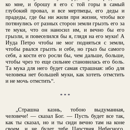
ко мне, и брошу я его с той горы в самый
глубокий провал, и все мертвецы, его деды и
прадеды, где бы ни жили при жизни, чтобы все
потянулись от разных сторон земли грызть его за
те муки, что он наносил им, и вечно бы его
грызли, и повеселился бы я, глядя на его муки! А
Иуда Петро чтобы не мог подняться с земли,
чтобы рвался грызть и себе, но грыз бы самого
себя, а кости его росли бы, чем дальше, больше,
чтобы чрез то еще сильнее становилась его боль.
Та мука для него будет самая страшная: ибо для
человека нет большей муки, как хотеть отмстить
и не мочь отмстить“.
* * *
„Страшна казнь, тобою выдуманная,
человече! — сказал Бог. — Пусть будет все так,
как ты сказал, но и ты сиди вечно там на коне
своем, и не будет тебе Царствия Небесного,