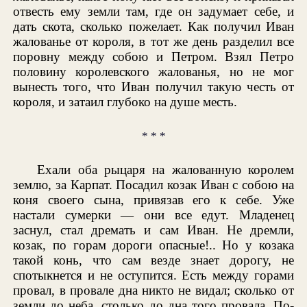
отвесть ему земли там, где он задумает себе, и
дать скота, сколько пожелает. Как получил Иван
жалованье от короля, в тот же день разделил все
поровну между собою и Петром. Взял Петро
половину королевского жалованья, но не мог
вынесть того, что Иван получил такую честь от
короля, и затаил глубоко на душе месть.
* * *
Ехали оба рыцаря на жалованную королем
землю, за Карпат. Посадил козак Иван с собою на
коня своего сына, привязав его к себе. Уже
настали сумерки — они все едут. Младенец
заснул, стал дремать и сам Иван. Не дремли,
козак, по горам дороги опасные!.. Но у козака
такой конь, что сам везде знает дорогу, не
спотыкнется и не оступится. Есть между горами
провал, в провале дна никто не видал; сколько от
земли до неба, столько до дна того провала. По-