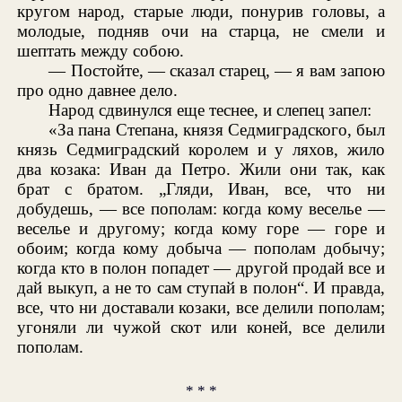
кругом народ, старые люди, понурив головы, а
молодые, подняв очи на старца, не смели и
шептать между собою.
— Постойте, — сказал старец, — я вам запою
про одно давнее дело.
Народ сдвинулся еще теснее, и слепец запел:
«За пана Степана, князя Седмиградского, был
князь Седмиградский королем и у ляхов, жило
два козака: Иван да Петро. Жили они так, как
брат с братом. „Гляди, Иван, все, что ни
добудешь, — все пополам: когда кому веселье —
веселье и другому; когда кому горе — горе и
обоим; когда кому добыча — пополам добычу;
когда кто в полон попадет — другой продай все и
дай выкуп, а не то сам ступай в полон“. И правда,
все, что ни доставали козаки, все делили пополам;
угоняли ли чужой скот или коней, все делили
пополам.
* * *