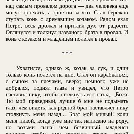
над самым провалом дорога — два человека еще
могут проехать, а трое ни за что. Стал бережно
ступать конь с дремавшим козаком. Рядом ехал
Петро, весь дрожал и притаил дух от радости.
Оглянулся и толкнул названого брата в провал. И
конь с козаком и младенцем полетел в провал.
* * *
Ухватился, однако ж, козак за сук, и один
только конь полетел на дно. Стал он карабкаться,
с сыном за плечами, вверх; немного уже не
добрался, поднял глаза и увидел, что Петро
наставил пику, чтобы столкнуть его назад. „Боже
Ты мой праведный, лучше б мне не подымать
глаз, чем видеть, как родной брат наставляет пику
столкнуть меня назад... Брат мой милый! коли
меня пикой, когда уже мне так написано на роду,
но возьми сына! чем безвинный младенец
виноват, чтобы ему пропасть такою лютой