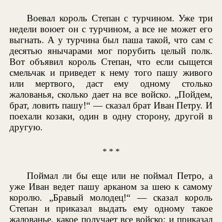
Воевал король Степан с турчином. Уже три
недели воюет он с турчином, а все не может его
выгнать. А у турчина был паша такой, что сам с
десятью янычарами мог порубить целый полк.
Вот объявил король Степан, что если сыщется
смельчак и приведет к нему того пашу живого
или мертвого, даст ему одному столько
жалованья, сколько дает на все войско. „Пойдем,
брат, ловить пашу!“ — сказал брат Иван Петру. И
поехали козаки, один в одну сторону, другой в
другую.
* * *
Поймал ли бы еще или не поймал Петро, а
уже Иван ведет пашу арканом за шею к самому
королю. „Бравый молодец!“ — сказал король
Степан и приказал выдать ему одному такое
жалованье, какое получает все войско; и приказал