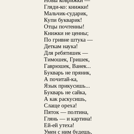
Новы коврижки —
Гляди-ко: книжки!
Мальчик-сударик,
Купи букварик!
Отцы почтенны!
Книжки не ценны;
По гривне штука —
Деткам наука!
Для ребятишек —
Тимошек, Гришек,
Гаврюшек, Ванек...
Букварь не пряник,
А почитай-ка,
Язык прикусишь...
Букварь не сайка,
А как раскусишь,
Слаще ореха!
Пяток — полтина,
Глянь — и картина!
Ей-ей утеха!
Умен с ним будешь,