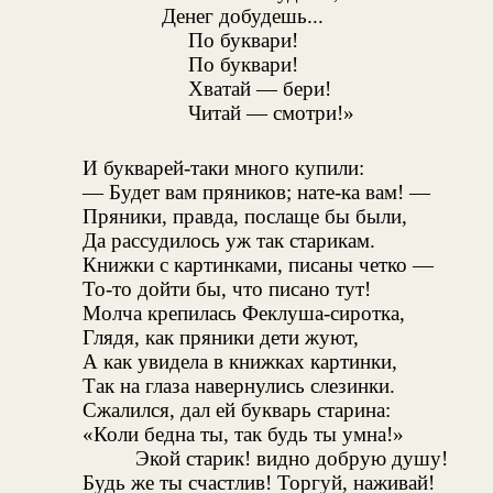
Денег добудешь...
По буквари!
По буквари!
Хватай — бери!
Читай — смотри!»
И букварей-таки много купили:
— Будет вам пряников; нате-ка вам! —
Пряники, правда, послаще бы были,
Да рассудилось уж так старикам.
Книжки с картинками, писаны четко —
То-то дойти бы, что писано тут!
Молча крепилась Феклуша-сиротка,
Глядя, как пряники дети жуют,
А как увидела в книжках картинки,
Так на глаза навернулись слезинки.
Сжалился, дал ей букварь старина:
«Коли бедна ты, так будь ты умна!»
Экой старик! видно добрую душу!
Будь же ты счастлив! Торгуй, наживай!