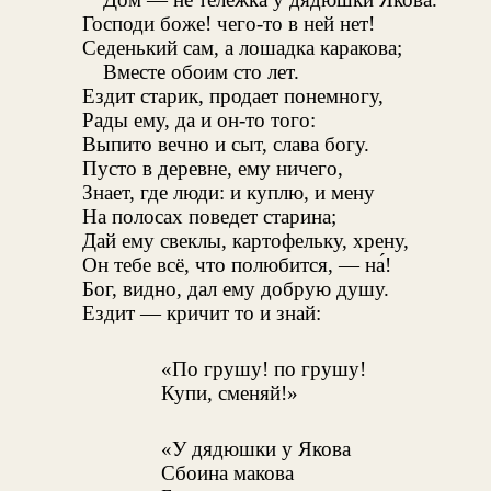
Господи боже! чего-то в ней нет!
Седенький сам, а лошадка каракова;
Вместе обоим сто лет.
Ездит старик, продает понемногу,
Рады ему, да и он-то того:
Выпито вечно и сыт, слава богу.
Пусто в деревне, ему ничего,
Знает, где люди: и куплю, и мену
На полосах поведет старина;
Дай ему свеклы, картофельку, хрену,
Он тебе всё, что полюбится, — на́!
Бог, видно, дал ему добрую душу.
Ездит — кричит то и знай:
«По грушу! по грушу!
Купи, сменяй!»
«У дядюшки у Якова
Сбоина макова