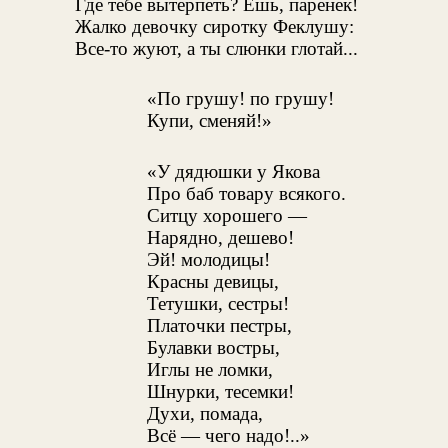
Где тебе вытерпеть? Ешь, паренек!
Жалко девочку сиротку Феклушу:
Все-то жуют, а ты слюнки глотай...
«По грушу! по грушу!
Купи, сменяй!»
«У дядюшки у Якова
Про баб товару всякого.
Ситцу хорошего —
Нарядно, дешево!
Эй! молодицы!
Красны девицы,
Тетушки, сестры!
Платочки пестры,
Булавки востры,
Иглы не ломки,
Шнурки, тесемки!
Духи, помада,
Всё — чего надо!..»