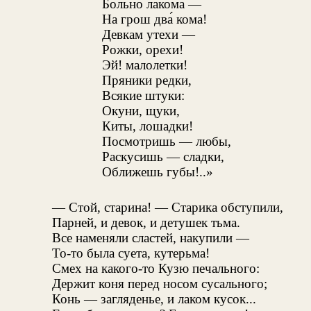
Больно лакома —
На грош два́ кома!
Девкам утехи —
Рожки, орехи!
Эй! малолетки!
Пряники редки,
Всякие штуки:
Окуни, щуки,
Киты, лошадки!
Посмотришь — любы,
Раскусишь — сладки,
Оближешь губы!..»
— Стой, старина! — Старика обступили,
Парней, и девок, и детушек тьма.
Все наменяли сластей, накупили —
То-то была суета, кутерьма!
Смех на какого-то Кузю печального:
Держит коня перед носом сусального;
Конь — загляденье, и лаком кусок...