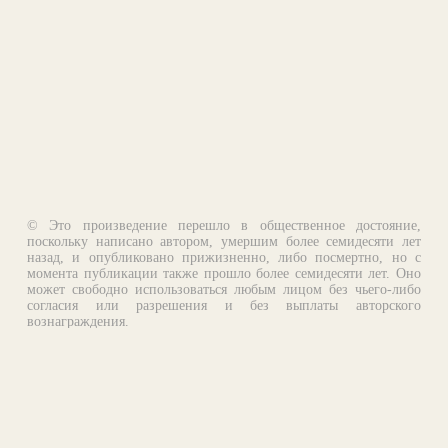
© Это произведение перешло в общественное достояние,
поскольку написано автором, умершим более семидесяти лет
назад, и опубликовано прижизненно, либо посмертно, но с
момента публикации также прошло более семидесяти лет. Оно
может свободно использоваться любым лицом без чьего-либо
согласия или разрешения и без выплаты авторского
вознаграждения.
Email:
otklik@ilibrary.ru
О библиотеке
Реклама на сайте
©1996—2026 Алексей Комаров. Подборка произведений,