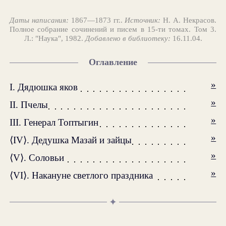
Даты написания:
1867—1873 гг..
Источник:
Н. А. Некрасов.
Полное собрание сочинений и писем в 15-ти томах. Том 3.
Л.: "Наука", 1982.
Добавлено в библиотеку:
16.11.04.
Оглавление
»
I. Дядюшка яков
»
II. Пчелы
»
III. Генерал Топтыгин
»
⟨IV⟩. Дедушка Мазай и зайцы
»
⟨V⟩. Соловьи
»
⟨VI⟩. Накануне светлого праздника
✦