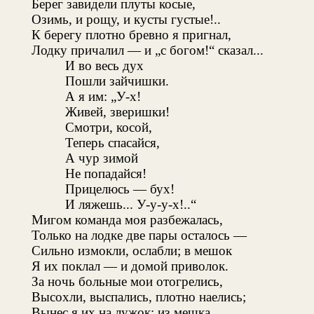
Берег завидели плуты косые,
Озимь, и рощу, и кусты густые!..
К берегу плотно бревно я пригнал,
Лодку причалил — и „с богом!“ сказал...
И во весь дух
Пошли зайчишки.
А я им: „У-х!
Живей, зверишки!
Смотри, косой,
Теперь спасайся,
А чур зимой
Не попадайся!
Прицелюсь — бух!
И ляжешь... У-у-у-х!..“
Мигом команда моя разбежалась,
Только на лодке две пары осталось —
Сильно измокли, ослабли; в мешок
Я их поклал — и домой приволок.
За ночь больные мои отогрелись,
Высохли, выспались, плотно наелись;
Вынес я их на лужок; из мешка