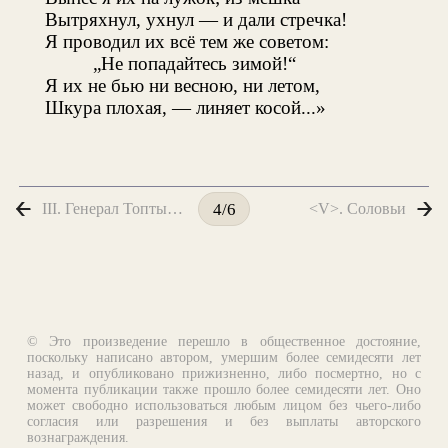
Вытряхнул, ухнул — и дали стречка!
Я проводил их всё тем же советом:
„Не попадайтесь зимой!“
Я их не бью ни весною, ни летом,
Шкура плохая, — линяет косой...»
III. Генерал Топтыгин
<V>. Соловьи
4/6
© Это произведение перешло в общественное достояние,
поскольку написано автором, умершим более семидесяти лет
назад, и опубликовано прижизненно, либо посмертно, но с
момента публикации также прошло более семидесяти лет. Оно
может свободно использоваться любым лицом без чьего-либо
согласия или разрешения и без выплаты авторского
вознаграждения.