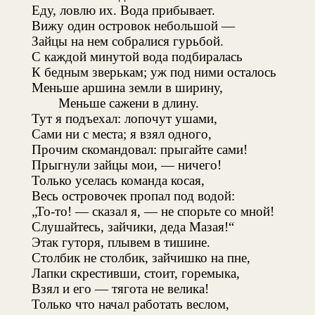
Еду, ловлю их. Вода прибывает.
Вижу один островок небольшой —
Зайцы на нем собралися гурьбой.
С каждой минутой вода подбиралась
К бедным зверькам; уж под ними осталось
Меньше аршина земли в ширину,
Меньше сажени в длину.
Тут я подъехал: лопочут ушами,
Сами ни с места; я взял одного,
Прочим скомандовал: прыгайте сами!
Прыгнули зайцы мои, — ничего!
Только уселась команда косая,
Весь островочек пропал под водой:
„То-то! — сказал я, — не спорьте со мной!
Слушайтесь, зайчики, деда Мазая!“
Этак гуторя, плывем в тишине.
Столбик не столбик, зайчишко на пне,
Лапки скрестивши, стоит, горемыка,
Взял и его — тягота не велика!
Только что начал работать веслом,