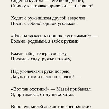
Сядет за кустом — тетерю подманит,
Спичку к затравке приложит — и грянет!
Ходит с ружьишком другой зверолов,
Носит с собою горшок угольков.
«Что ты таскаешь горшок с угольками?» —
Больно, родимый, я зябок руками;
Ежели зайца теперь сослежу,
Прежде я сяду, ружье положу,
Над уголечками руки погрею,
Да уж потом и палю по злодею! —
«Вот так охотник!» — Мазай прибавлял.
Я, признаюсь, от души хохотал.
Впрочем, милей анекдотов крестьянских