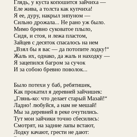
Глядь, у куста копошится зайчиха —
Еле жива, а толста как купчиха!
Я ее, дуру, накрыл зипуном —
Сильно дрожала... Не рано уж было.
Мимо бревно суковатое плыло,
Сидя, и стоя, и лежа пластом,
Зайцев с десяток спасалось на нем
„Взял бы я вас — да потопите лодку!“
Жаль их, однако, да жаль и находку —
Я зацепился багром за сучок
И за собою бревно поволок...
Было потехи у баб, ребятишек,
Как прокатил я деревней зайчишек:
„Глянь-ко: что делает старый Мазай!“
Ладно! любуйся, а нам не мешай!
Мы за деревней в реке очутились.
Тут мои зайчики точно сбесились:
Смотрят, на задние лапы встают,
Лодку качают, грести не дают: