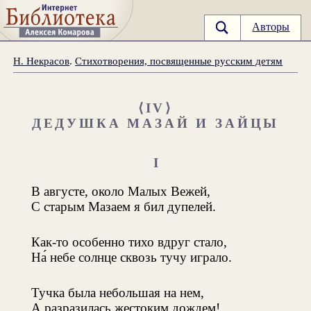
Авторы
Н. Некрасов
.
Стихотворения, посвященные русским детям
⟨IV⟩
ДЕДУШКА МАЗАЙ И ЗАЙЦЫ
I
В августе, около Малых Вежей,
С старым Мазаем я бил дупелей.
Как-то особенно тихо вдруг стало,
На́ небе солнце сквозь тучу играло.
Тучка была небольшая на нем,
А разразилась жестоким дождем!