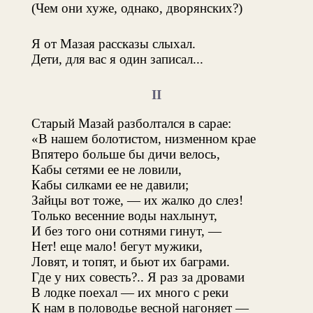
(Чем они хуже, однако, дворянских?)
Я от Мазая рассказы слыхал.
Дети, для вас я один записал...
II
Старый Мазай разболтался в сарае:
«В нашем болотистом, низменном крае
Впятеро больше бы дичи велось,
Кабы сетями ее не ловили,
Кабы силками ее не давили;
Зайцы вот тоже, — их жалко до слез!
Только весенние воды нахлынут,
И без того они сотнями гинут, —
Нет! еще мало! бегут мужики,
Ловят, и топят, и бьют их баграми.
Где у них совесть?.. Я раз за дровами
В лодке поехал — их много с реки
К нам в половодье весной нагоняет —