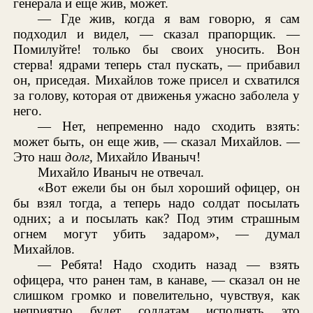
генерала и еще жив, может.
— Где жив, когда я вам говорю, я сам
подходил и видел, — сказал прапорщик. —
Помилуйте! только бы своих уносить. Вон
стерва! ядрами теперь стал пускать, — прибавил
он, приседая. Михайлов тоже присел и схватился
за голову, которая от движенья ужасно заболела у
него.
— Нет, непременно надо сходить взять:
может быть, он еще жив, — сказал Михайлов. —
Это наш
долг,
Михайло Иваныч!
Михайло Иваныч не отвечал.
«Вот ежели бы он был хороший офицер, он
бы взял тогда, а теперь надо солдат посылать
одних; а и посылать как? Под этим страшным
огнем могут убить задаром», — думал
Михайлов.
— Ребята! Надо сходить назад — взять
офицера, что ранен там, в канаве, — сказал он не
слишком громко и повелительно, чувствуя, как
неприятно будет солдатам исполнять это