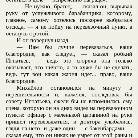
— Не нужно, братец, — сказал он, вырывая
руку от услужливого барабанщика, которому,
главное, самому хотелось поскорее выбраться
отсюда, — я не пойду на перевязочный пункт, а
останусь с ротой.
И он повернул назад.
— Вам бы лучше перевязаться, ваше
благородие, как следует, — сказал робкий
Игнатьев, — ведь это сгоряча она только
оказывает, что ничего, а то хуже бы не сделать,
ведь тут вон какая жарня идет... право, ваше
благородие.
Михайлов остановился на минуту в
нерешительности и, кажется, последовал бы
совету Игнатьева, ежели бы не вспомнилась ему
сцена, которую он на днях видел на перевязочном
пункте: офицер с маленькой царапиной на руке
пришел перевязываться, и доктора улыбались,
глядя на него, и даже один — с бакенбардами —
сказал ему, что он никак не умрет от этой раны и