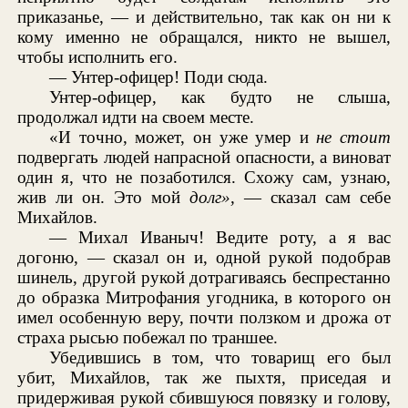
приказанье, — и действительно, так как он ни к
кому именно не обращался, никто не вышел,
чтобы исполнить его.
— Унтер-офицер! Поди сюда.
Унтер-офицер, как будто не слыша,
продолжал идти на своем месте.
«И точно, может, он уже умер и
не стоит
подвергать людей напрасной опасности, а виноват
один я, что не позаботился. Схожу сам, узнаю,
жив ли он. Это мой
долг»,
— сказал сам себе
Михайлов.
— Михал Иваныч! Ведите роту, а я вас
догоню, — сказал он и, одной рукой подобрав
шинель, другой рукой дотрагиваясь беспрестанно
до образка Митрофания угодника, в которого он
имел особенную веру, почти ползком и дрожа от
страха рысью побежал по траншее.
Убедившись в том, что товарищ его был
убит, Михайлов, так же пыхтя, приседая и
придерживая рукой сбившуюся повязку и голову,