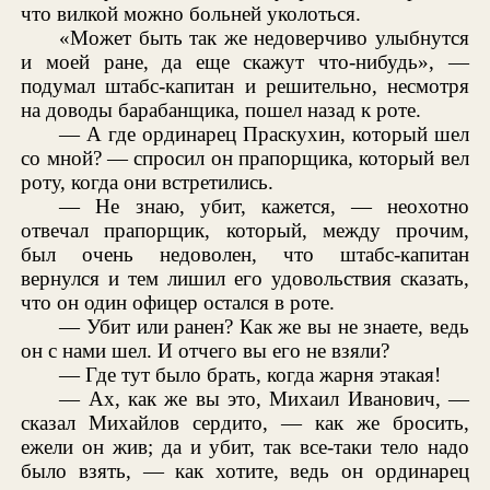
что вилкой можно больней уколоться.
«Может быть так же недоверчиво улыбнутся
и моей ране, да еще скажут что-нибудь», —
подумал штабс-капитан и решительно, несмотря
на доводы барабанщика, пошел назад к роте.
— А где ординарец Праскухин, который шел
со мной? — спросил он прапорщика, который вел
роту, когда они встретились.
— Не знаю, убит, кажется, — неохотно
отвечал прапорщик, который, между прочим,
был очень недоволен, что штабс-капитан
вернулся и тем лишил его удовольствия сказать,
что он один офицер остался в роте.
— Убит или ранен? Как же вы не знаете, ведь
он с нами шел. И отчего вы его не взяли?
— Где тут было брать, когда жарня этакая!
— Ах, как же вы это, Михаил Иванович, —
сказал Михайлов сердито, — как же бросить,
ежели он жив; да и убит, так все-таки тело надо
было взять, — как хотите, ведь он ординарец