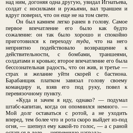
над ним, догоняя одна другую, увидал Игнатьева,
солдат с носилками и ружьями, вал траншеи и
вдруг поверил, что он еще не на том свете.
Он был камнем легко ранен в голову. Самое
первое впечатление его было как будто
сожаление: он так было хорошо и спокойно
приготовился к переходу
туда,
что на него
неприятно подействовало возвращение к
действительности, с бомбами, траншеями,
солдатами и кровью; второе впечатление его была
бессознательная радость, что он жив, и третье —
страх и желание уйти скорей с бастиона.
Барабанщик платком завязал голову своему
командиру и, взяв его под руку, повел к
перевязочному пункту.
«Куда и зачем я иду, однако? — подумал
штабс-капитан, когда он опомнился немного. —
Мой долг оставаться с ротой, а не уходить
вперед, тем более что и рота скоро выйдет из-под
огня, — шепнул ему какой-то голос, — а с раной
остаться в деле — непременно награда».