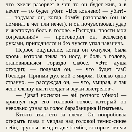
что ежели разорвет в чет, то он будет жив, а в
нечет — то будет убит. «Все кончено! — убит!»
— подумал он, когда бомбу разорвало (он не
помнил, в чет или нечет), и он почувствовал удар
и жестокую боль в голове. «Господи, прости мои
согрешения!» — проговорил он, всплеснув
руками, приподнялся и без чувств упал навзничь.
Первое ощущение, когда он очнулся, была
кровь, которая текла по носу, и боль в голове,
становившаяся гораздо слабее. «Это душа
отходит, — подумал он, — что будет там?
Господи! Приими дух мой с миром. Только одно
странно, — рассуждал он, — что, умирая, я так
ясно слышу шаги солдат и звуки выстрелов».
— Давай носилки — эй! ротного убило! —
крикнул над его головой голос, который он
невольно узнал за голос барабанщика Игнатьева.
Кто-то взял его за плечи. Он попробовал
открыть глаза и увидал над головой темно-синее
небо, группы звезд и две бомбы, которые летели