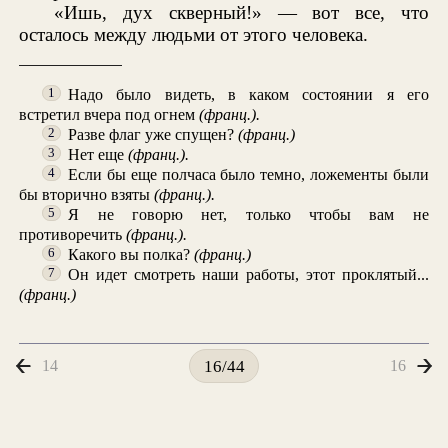
«Ишь, дух скверный!» — вот все, что
осталось между людьми от этого человека.
Надо было видеть, в каком состоянии я его
1
встретил вчера под огнем
(франц.).
Разве флаг уже спущен?
(франц.)
2
Нет еще
(франц.).
3
Если бы еще полчаса было темно, ложементы были
4
бы вторично взяты
(франц.).
Я не говорю нет, только чтобы вам не
5
противоречить
(франц.).
Какого вы полка?
(франц.)
6
Он идет смотреть наши работы, этот проклятый...
7
(франц.)
14
16
16/44