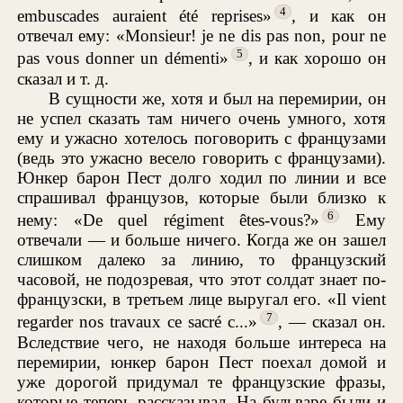
4
embuscades auraient été reprises»
, и как он
отвечал ему: «Monsieur! je ne dis pas non, pour ne
5
pas vous donner un démenti»
, и как хорошо он
сказал и т. д.
В сущности же, хотя и был на перемирии, он
не успел сказать там ничего очень умного, хотя
ему и ужасно хотелось поговорить с французами
(ведь это ужасно весело говорить с французами).
Юнкер барон Пест долго ходил по линии и все
спрашивал французов, которые были близко к
6
нему: «De quel régiment êtes-vous?»
Ему
отвечали — и больше ничего. Когда же он зашел
слишком далеко за линию, то французский
часовой, не подозревая, что этот солдат знает по-
французски, в третьем лице выругал его. «Il vient
7
regarder nos travaux ce sacré c...»
, — сказал он.
Вследствие чего, не находя больше интереса на
перемирии, юнкер барон Пест поехал домой и
уже дорогой придумал те французские фразы,
которые теперь рассказывал. На бульваре были и