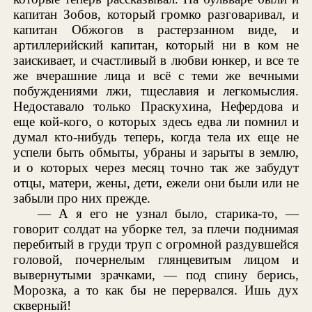
капитан Зобов, который громко разговаривал, и
капитан Обжогов в растерзанном виде, и
артиллерийский капитан, который ни в ком не
заискивает, и счастливый в любви юнкер, и все те
же вчерашние лица и всё с теми же вечными
побуждениями лжи, тщеславия и легкомыслия.
Недоставало только Праскухина, Нефердова и
еще кой-кого, о которых здесь едва ли помнил и
думал кто-нибудь теперь, когда тела их еще не
успели быть обмыты, убраны и зарыты в землю,
и о которых через месяц точно так же забудут
отцы, матери, жены, дети, ежели они были или не
забыли про них прежде.
— А я его не узнал было, старика-то, —
говорит солдат на уборке тел, за плечи поднимая
перебитый в груди труп с огромной раздувшейся
головой, почернелым глянцевитым лицом и
вывернутыми зрачками, — под спину берись,
Морозка, а то как бы не перервался. Ишь дух
скверный!