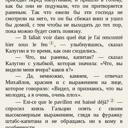
как бы они не подумали, что он притворяется
раненым. Так что ежели бы эти господа не
смотрели на него, то он бы сбежал вниз и ушел
бы домой, с тем чтобы не выходить до тех пор,
пока можно будет снять повязку.
— Il fallait voir dans quel état je l'ai rencontré
1
hier sous le feu
, — улыбнувшись, сказал
Калугин в то время, как они сходились.
— Что, вы ранены, капитан? — сказал
Калугин с улыбкой, которая значила: «Что, вы
видели меня вчера? каков я?»
— Да, немножко, камнем, — отвечал
Михайлов, краснея и с выражением на лице,
которое говорило: «Видел, и признаюсь, что вы
молодец, а я очень, очень плох».
2
— Est-ce que le pavillon est baissé déjà?
—
спросил князь Гальцин опять с своим
высокомерным выражением, глядя на фуражку
штабс-капитана и не обращаясь ни к кому в
особенности.