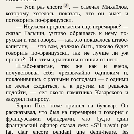
3
— Non pas encore
, — отвечал Михайлов,
которому хотелось показать, что он знает и
поговорить по-французски.
— Неужели продолжается еще перемирие? —
сказал Гальцин, учтиво обращаясь к нему по-
русски и тем говоря, — как это показалось штабс-
капитану, — что вам, должно быть, тяжело будет
говорить по-французски, так не лучше ли уж
просто?.. И с этим адъютанты отошли от него.
Штабс-капитан, так же как и вчера,
почувствовал себя чрезвычайно одиноким и,
поклонившись с разными господами — с одними
не желая сходиться, а к другим не решаясь
подойти, — сел около памятника Казарского и
закурил папиросу.
Барон Пест тоже пришел на бульвар. Он
рассказывал, что был на перемирии и говорил с
французскими офицерами, что будто один
французский офицер сказал ему: «S'il n'avait pas
fait clair encore pendant une demi-heure, les