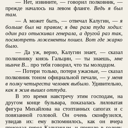
— Нет, извините, — говорил полковник, —
прежде началось на левом фланге.
Ведь я был
там.
— А может быть, — отвечал Калугин, —
я
больше был на правом; я два раза туда ходил:
один раз отыскивал генерала, а другой раз так,
посмотреть ложементы пошел. Вот где жарко
было.
— Да уж, верно, Калугин знает, — сказал
полковнику князь Гальцин, — ты знаешь,
мне
нынче
В...
про тебя говорил, что ты молодцом.
— Потери только, потери ужасные, — сказал
полковник тоном официальной печали, —
у меня
в полку четыреста человек выбыло.
Удивительно,
как я жив вышел оттуда.
В это время навстречу этим господам, на
другом конце бульвара, показалась лиловатая
фигура Михайлова на стоптанных сапогах и с
повязанной головой. Он очень сконфузился,
увидав их: ему вспомнилось, как он вчера
приседал перед Калугиным, и пришло в голову,