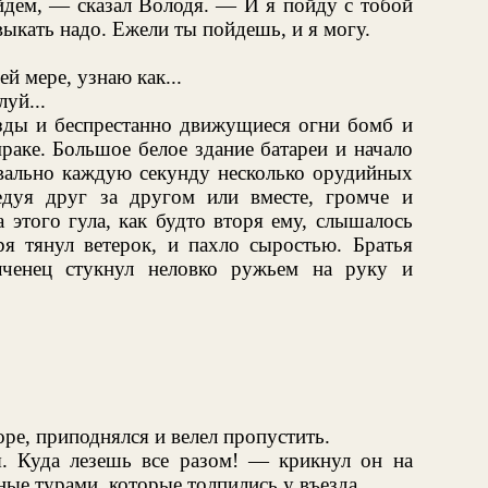
йдем, — сказал Володя. — И я пойду с тобой
выкать надо. Ежели ты пойдешь, и я могу.
ей мере, узнаю как...
уй...
езды и беспрестанно движущиеся огни бомб и
раке. Большое белое здание батареи и начало
квально каждую секунду несколько орудийных
едуя друг за другом или вместе, громче и
а этого гула, как будто вторя ему, слышалось
я тянул ветерок, и пахло сыростью. Братья
лченец стукнул неловко ружьем на руку и
ре, приподнялся и велел пропустить.
. Куда лезешь все разом! — крикнул он на
ые турами, которые толпились у въезда.