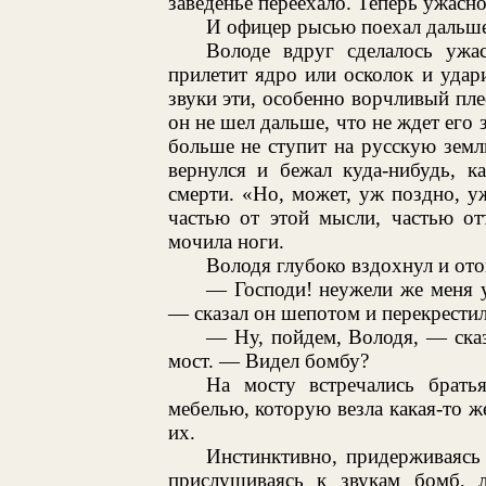
заведенье переехало. Теперь ужасно
И офицер рысью поехал дальше
Володе вдруг сделалось ужас
прилетит ядро или осколок и удар
звуки эти, особенно ворчливый пле
он не шел дальше, что не ждет его 
больше не ступит на русскую земл
вернулся и бежал куда-нибудь, к
смерти. «Но, может, уж поздно, у
частью от этой мысли, частью от
мочила ноги.
Володя глубоко вздохнул и ото
— Господи! неужели же меня 
— сказал он шепотом и перекрестил
— Ну, пойдем, Володя, — сказ
мост. — Видел бомбу?
На мосту встречались брать
мебелью, которую везла какая-то ж
их.
Инстинктивно, придерживаясь 
прислушиваясь к звукам бомб, 