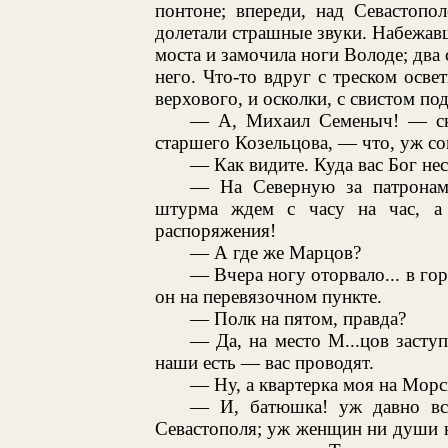
понтоне; впереди, над Севастопо
долетали страшные звуки. Набежавш
моста и замочила ноги Володе; два
него. Что-то вдруг с треском осв
верхового, и осколки, с свистом по
— А, Михаил Семеныч! — ска
старшего Козельцова, — что, уж со
— Как видите. Куда вас Бог нес
— На Северную за патронами
штурма ждем с часу на час, а
распоряжения!
— А где же Марцов?
— Вчера ногу оторвало... в горо
он на перевязочном пункте.
— Полк на пятом, правда?
— Да, на место М...цов засту
наши есть — вас проводят.
— Ну, а квартерка моя на Морс
— И, батюшка! уж давно вс
Севастополя; уж женщин ни души не