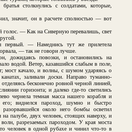
 братья столкнулись с солдатами, которые,
л, значит, он в расчете сполностью — вот
й голос. — Как на Сиверную перевалишь, свет
ругой.
 первый. — Намеднись тут же прилетела
орвала, — так не говори лучше.
н, дожидаясь повозки, и остановились на
ало водой. Ветер, казавшийся слабым в поле,
т; мост качало, и волны, с шумом ударяясь о
 канатах, заливали доски. Направо туманно-
 отделяясь бесконечно ровной черной линией,
слиянии горизонта; и далеко где-то светились
лево чернела темная масса нашего корабля и
 его; виднелся пароход, шумно и быстро
 разорвавшейся около него бомбы осветил
на палубе, двух человек, стоящих наверху, и
 волн, разрезаемых пароходом. У края моста
-то человек в одной рубахе и чинил что-то в