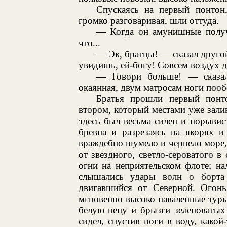
Спускаясь на первый понтон,
громко разговаривая, шли оттуда.
— Когда он амунишные получи
что...
— Эк, братцы! — сказал друго
увидишь, ей-богу! Совсем воздух д
— Говори больше! — сказал
окаянная, двум матросам ноги пооб
Братья прошли первый понто
втором, который местами уже залив
здесь был весьма силен и порывис
бревна и разрезаясь на якорях и
враждебно шумело и чернело море,
от звездного, светло-сероватого в 
огни на неприятельском флоте; на
слышались удары волн о борта
двигавшийся от Северной. Огонь
мгновенно высоко наваленные туры 
белую пену и брызги зеленоватых
сидел, спустив ноги в воду, какой