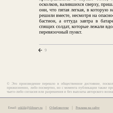
осколков, валившихся сверху, пришл
они, что пятая легкая, в которую 
решили вместе, несмотря на опасно
бастион, а оттуда завтра в бата
спящих солдат, которые лежали вдо
перевязочный пункт.
9
© Это произведение перешло в общественное достояние, поскол
прижизненно, либо посмертно, но с момента публикации также про
чьего-либо согласия или разрешения и без выплаты авторского возн
Email:
otklik@ilibrary.ru
О библиотеке
Реклама на сайте