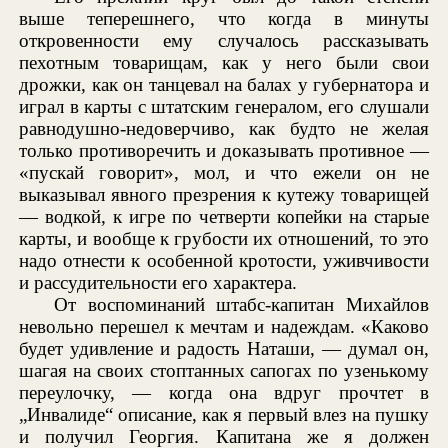
выше теперешнего, что когда в минуты
откровенности ему случалось рассказывать
пехотным товарищам, как у него были свои
дрожки, как он танцевал на балах у губернатора и
играл в карты с штатским генералом, его слушали
равнодушно-недоверчиво, как будто не желая
только противоречить и доказывать противное —
«пускай говорит», мол, и что ежели он не
выказывал явного презрения к кутежу товарищей
— водкой, к игре по четверти копейки на старые
карты, и вообще к грубости их отношений, то это
надо отнести к особенной кротости, уживчивости
и рассудительности его характера.
От воспоминаний штабс-капитан Михайлов
невольно перешел к мечтам и надеждам. «Каково
будет удивление и радость Наташи, — думал он,
шагая на своих стоптанных сапогах по узенькому
переулочку, — когда она вдруг прочтет в
„Инвалиде“ описание, как я первый влез на пушку
и получил Георгия. Капитана же я должен