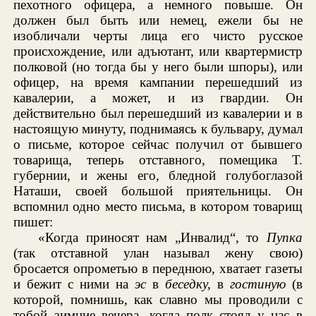
пехотного офицера, а немного повыше. Он
должен был быть или немец, ежели бы не
изобличали черты лица его чисто русское
происхождение, или адъютант, или квартермистр
полковой (но тогда бы у него были шпоры), или
офицер, на время кампании перешедший из
кавалерии, а может, и из гвардии. Он
действительно был перешедший из кавалерии и в
настоящую минуту, поднимаясь к бульвару, думал
о письме, которое сейчас получил от бывшего
товарища, теперь отставного, помещика Т.
губернии, и жены его, бледной голубоглазой
Наташи, своей большой приятельницы. Он
вспомнил одно место письма, в котором товарищ
пишет:
«Когда приносят нам „Инвалид“, то
Пупка
(так отставной улан называл жену свою)
бросается опрометью в переднюю, хватает газеты
и бежит с ними на
эс
в
беседку,
в
гостиную
(в
которой, помнишь, как славно мы проводили с
тобой зимние вечера, когда полк стоял у нас в