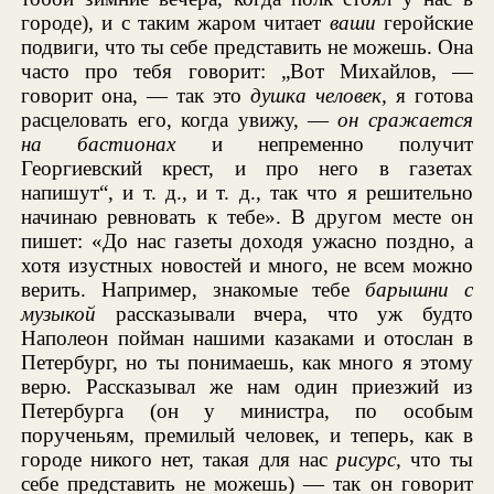
городе), и с таким жаром читает
ваши
геройские
подвиги, что ты себе представить не можешь. Она
часто про тебя говорит: „Вот Михайлов, —
говорит она, — так это
душка человек,
я готова
расцеловать его, когда увижу, —
он сражается
на бастионах
и непременно получит
Георгиевский крест, и про него в газетах
напишут“, и т. д., и т. д., так что я решительно
начинаю ревновать к тебе». В другом месте он
пишет: «До нас газеты доходя ужасно поздно, а
хотя изустных новостей и много, не всем можно
верить. Например, знакомые тебе
барышни с
музыкой
рассказывали вчера, что уж будто
Наполеон пойман нашими казаками и отослан в
Петербург, но ты понимаешь, как много я этому
верю. Рассказывал же нам один приезжий из
Петербурга (он у министра, по особым
порученьям, премилый человек, и теперь, как в
городе никого нет, такая для нас
рисурс,
что ты
себе представить не можешь) — так он говорит