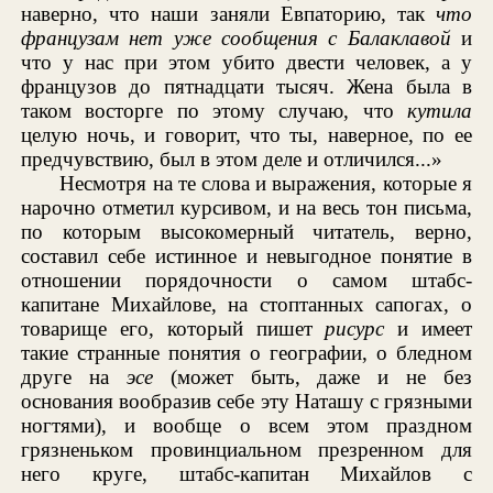
наверно, что наши заняли Евпаторию, так
что
французам нет уже сообщения с Балаклавой
и
что у нас при этом убито двести человек, а у
французов до пятнадцати тысяч. Жена была в
таком восторге по этому случаю, что
кутила
целую ночь, и говорит, что ты, наверное, по ее
предчувствию, был в этом деле и отличился...»
Несмотря на те слова и выражения, которые я
нарочно отметил курсивом, и на весь тон письма,
по которым высокомерный читатель, верно,
составил себе истинное и невыгодное понятие в
отношении порядочности о самом штабс-
капитане Михайлове, на стоптанных сапогах, о
товарище его, который пишет
рисурс
и имеет
такие странные понятия о географии, о бледном
друге на
эсе
(может быть, даже и не без
основания вообразив себе эту Наташу с грязными
ногтями), и вообще о всем этом праздном
грязненьком провинциальном презренном для
него круге, штабс-капитан Михайлов с