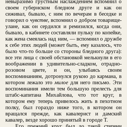
невыразимо грустным наслаждением вспомнил о
своем губернском бледном друге и как он
сиживал, бывало, с ним по вечерам в беседке и
говорил о
чувстве,
вспомнил о добром товарище-
улане, как он сердился и ремизился, когда они,
бывало, в кабинете составляли пульку по копейке,
как жена смеялась над ним, — вспомнил о дружбе
к себе этих людей (может быть, ему казалось, что
было что-то больше со стороны бледного друга):
все эти лица с своей обстановкой мелькнули в его
воображении в удивительно-сладком, отрадно-
розовом цвете, и он, улыбаясь своим
воспоминаниям, дотронулся рукою до кармана, в
котором лежало это
милое
для него письмо. Эти
воспоминания имели тем большую прелесть для
штабс-капитана Михайлова, что тот круг, в
котором ему теперь привелось жить в пехотном
полку, был гораздо ниже того, в котором он
вращался прежде, как кавалерист и дамский
кавалер, везде хорошо принятый в городе Т.
Его прежний круг был до такой степени