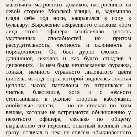
маленьких матросских домиков, настроенных на
левой стороне Морской улицы, и, задумчиво
глядя себе под ноги, направился в гору к
бульвару. Выражение некрасивого с низким лбом
лица этого офицера изобличало тупость
умственных способностей, но притом
рассудительность, честность и склонность к
порядочности. Он был дурно сложен —
длинноног, неловок и как будто стыдлив в
движениях. На нем была незатасканная фуражка,
тонкая, немного странного лиловатого цвета
шинель, из-под борта которой виднелась золотая
цепочка часов; панталоны со штрипками и
чистые, блестящие, хотя и с немного
стоптанными в разные стороны каблуками,
опойковые сапоги, — но не столько по этим
вещам, которые не встречаются обыкновенно у
пехотного офицера, сколько по общему
выражению его персоны, опытный военный глаз
сразу отличал в нем не совсем обыкновенного