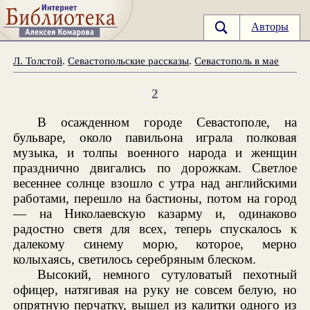
Авторы
Л. Толстой
.
Севастопольские рассказы
.
Севастополь в мае
2
В осажденном городе Севастополе, на
бульваре, около павильона играла полковая
музыка, и толпы военного народа и женщин
празднично двигались по дорожкам. Светлое
весеннее солнце взошло с утра над английскими
работами, перешло на бастионы, потом на город
— на Николаевскую казарму и, одинаково
радостно светя для всех, теперь спускалось к
далекому синему морю, которое, мерно
колыхаясь, светилось серебряным блеском.
Высокий, немного сутуловатый пехотный
офицер, натягивая на руку не совсем белую, но
опрятную перчатку, вышел из калитки одного из