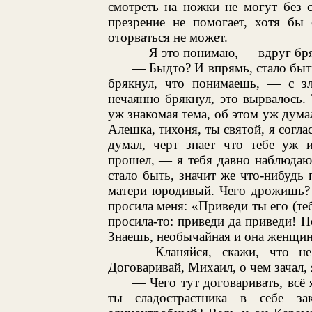
смотреть на ножки не могут без с
презрение не помогает, хотя бы 
оторваться не может.
— Я это понимаю, — вдруг бр
— Быдто? И впрямь, стало быть
брякнул, что понимаешь, — с з
нечаянно брякнул, это вырвалось. 
уж знакомая тема, об этом уж думал
Алешка, тихоня, ты святой, я согла
думал, черт знает что тебе уж и
прошел, — я тебя давно наблюдаю
стало быть, значит же что-нибудь 
матери юродивый. Чего дрожишь? 
просила меня: «Приведи ты его (теб
просила-то: приведи да приведи! П
Знаешь, необычайная и она женщин
— Кланяйся, скажи, что н
Договаривай, Михаил, о чем зачал,
— Чего тут договаривать, всё я
ты сладострастника в себе з