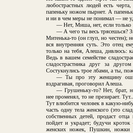
любострастных людей есть черта,
папеньку ножом пырнет. А папеньк
и ни в чем меры не понимал — не уде
— Нет, Миша, нет, если только 
— А чего ты весь трясешься? З
Митенька-то (он глуп, но честен); 
вся внутренняя суть. Это отец ем
только на тебя, Алеша, дивлюсь: к
Ведь в вашем семействе сладостра
сладострастника друг за другом
Состукнулись трое лбами, а ты, пож
— Ты про эту женщину ошиб
вздрагивая, проговорил Алеша.
— Грушеньку-то? Нет, брат, н
нее променял, то не презирает. Тут.
Тут влюбится человек в какую-нибуд
часть одну тела женского (это слад
собственных детей, продаст отца 
пойдет и украдет; будучи кроток
женских ножек, Пушкин, ножки в