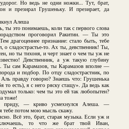
удорог. Но ведь не одни ножки... Тут, брат,
он и презирал Грушеньку. И презирает, да
якнул Алеша
, ты это понимаешь, коли так с первого слова
лорадством проговорил Ракитин. — Ты это
Тем драгоценнее признание: стало быть, тебе
, о сладострастье-то. Ах ты, девственник! Ты,
сен, но ты тихоня, и черт знает о чем ты уж не
звестно! Девственник, а уж такую глубину
. Ты сам Карамазов, ты Карамазов вполне —
порода и подбор. По отцу сладострастник, по
Аль правду говорю? Знаешь что: Грушенька
я то есть), я с него ряску стащу». Да ведь как
одумал только: чем ты это ей так любопытен?
а тоже!
е приду, — криво усмехнулся Алеша. —
 я тебе потом мою мысль скажу.
сно. Всё это, брат, старая музыка. Если уж и
аключаешь, то что же брат твой Иван,