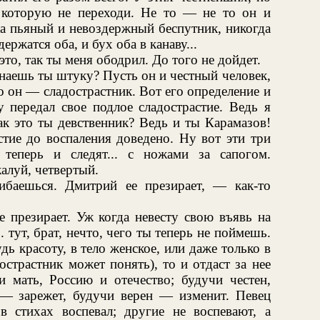
 которую не переходи. Не то — не то он и
а пьяный и невоздержный беспутник, никогда
ржатся оба, и бух оба в канаву...
это, так ты меня ободрил. До того не дойдет.
наешь ты штуку? Пусть он и честный человек,
но он — сладострастник. Вот его определение и
у передал свое подлое сладострастие. Ведь я
ак это ты девственник? Ведь и ты Карамазов!
стие до воспаления доведено. Ну вот эти три
 теперь и следят... с ножами за сапогом.
алуй, четвертый.
аешься. Дмитрий ее презирает, — как-то
е презирает. Уж когда невесту свою въявь на
.. тут, брат, нечто, чего ты теперь не поймешь.
ь красоту, в тело женское, или даже только в
острастник может понять), то и отдаст за нее
и мать, Россию и отечество; будучи честен,
 — зарежет, будучи верен — изменит. Певец
 стихах воспевал; другие не воспевают, а