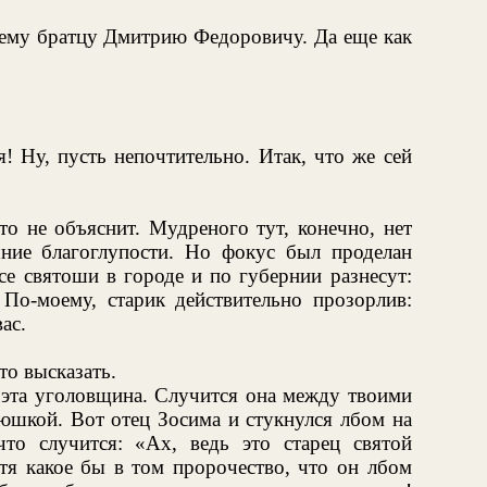
оему братцу Дмитрию Федоровичу. Да еще как
! Ну, пусть непочтительно. Итак, что же сей
то не объяснит. Мудреного тут, конечно, нет
шние благоглупости. Но фокус был проделан
се святоши в городе и по губернии разнесут:
» По-моему, старик действительно прозорлив:
ас.
то высказать.
 эта уголовщина. Случится она между твоими
юшкой. Вот отец Зосима и стукнулся лбом на
то случится: «Ах, ведь это старец святой
тя какое бы в том пророчество, что он лбом