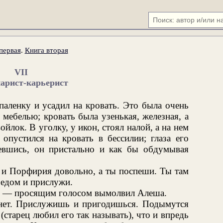
первая
.
Книга вторая
VII
арист-карьерист
паленку и усадил на кровать. Это была очень
мебелью; кровать была узенькая, железная, а
ойлок. В уголку, у икон, стоял налой, а на нем
 опустился на кровать в бессилии; глаза его
евшись, он пристально и как бы обдумывая
 и Порфирия довольно, а ты поспеши. Ты там
бедом и прислужи.
я, — просящим голосом вымолвил Алеша.
нет. Прислужишь и пригодишься. Подымутся
 (старец любил его так называть), что и впредь