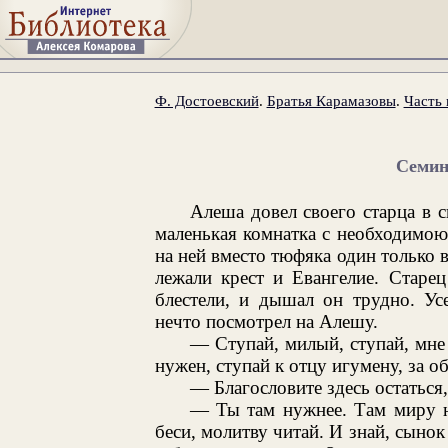
Ф. Достоевский
.
Братья Карамазовы
.
Часть 
Семин
Алеша довел своего старца в с
маленькая комнатка с необходимою 
на ней вместо тюфяка один только в
лежали крест и Евангелие. Старец
блестели, и дышал он трудно. Ус
нечто посмотрел на Алешу.
— Ступай, милый, ступай, мне
нужен, ступай к отцу игумену, за о
— Благословите здесь остатьс
— Ты там нужнее. Там миру 
беси, молитву читай. И знай, сынок