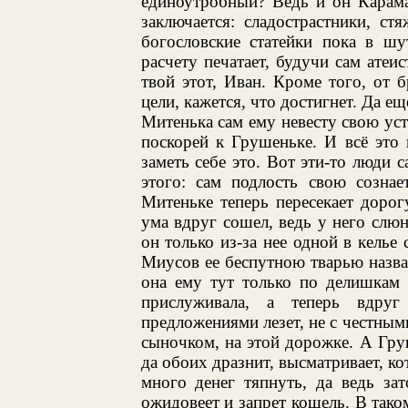
единоутробный? Ведь и он Карама
заключается: сладострастники, с
богословские статейки пока в шу
расчету печатает, будучи сам атеи
твой этот, Иван. Кроме того, от б
цели, кажется, что достигнет. Да е
Митенька сам ему невесту свою усту
поскорей к Грушеньке. И всё это 
заметь себе это. Вот эти-то люди с
этого: сам подлость свою сознае
Митеньке теперь пересекает дорог
ума вдруг сошел, ведь у него слюна
он только из-за нее одной в келье 
Миусов ее беспутною тварью назв
она ему тут только по делишкам 
прислуживала, а теперь вдруг 
предложениями лезет, не с честными
сыночком, на этой дорожке. А Гру
да обоих дразнит, высматривает, к
много денег тяпнуть, да ведь за
ожидовеет и запрет кошель. В тако