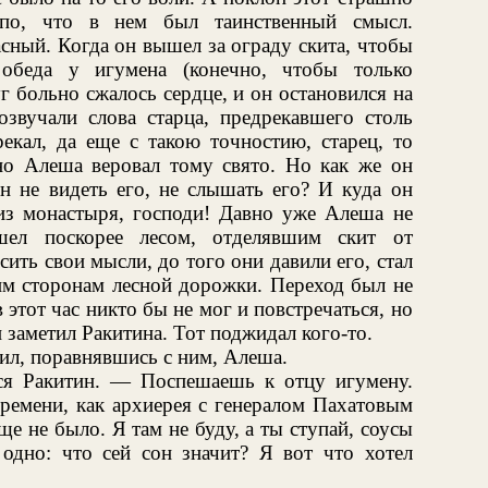
епо, что в нем был таинственный смысл.
сный. Когда он вышел за ограду скита, чтобы
обеда у игумена (конечно, чтобы только
г больно сжалось сердце, и он остановился на
озвучали слова старца, предрекавшего столь
екал, да еще с такою точностию, старец, то
о Алеша веровал тому свято. Но как же он
он не видеть его, не слышать его? И куда он
 из монастыря, господи! Давно уже Алеша не
шел поскорее лесом, отделявшим скит от
сить свои мысли, до того они давили его, стал
им сторонам лесной дорожки. Переход был не
в этот час никто бы не мог и повстречаться, но
 заметил Ракитина. Тот поджидал кого-то.
л, поравнявшись с ним, Алеша.
я Ракитин. — Поспешаешь к отцу игумену.
времени, как архиерея с генералом Пахатовым
е не было. Я там не буду, а ты ступай, соусы
 одно: что сей сон значит? Я вот что хотел