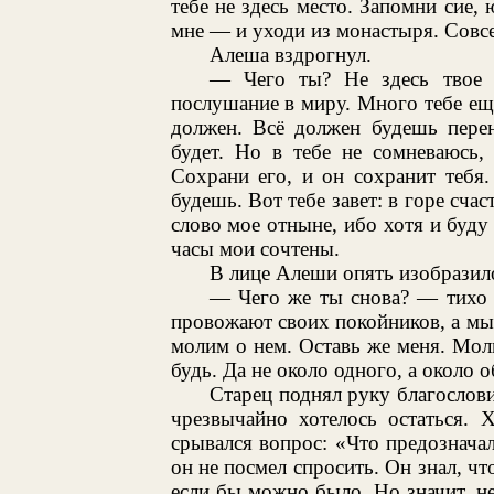
тебе не здесь место. Запомни сие,
мне — и уходи из монастыря. Совс
Алеша вздрогнул.
— Чего ты? Не здесь твое м
послушание в миру. Много тебе ещ
должен. Всё должен будешь перен
будет. Но в тебе не сомневаюсь,
Сохрани его, и он сохранит тебя.
будешь. Вот тебе завет: в горе сча
слово мое отныне, ибо хотя и буду 
часы мои сочтены.
В лице Алеши опять изобразило
— Чего же ты снова? — тихо 
провожают своих покойников, а мы
молим о нем. Оставь же меня. Мол
будь. Да не около одного, а около о
Старец поднял руку благослов
чрезвычайно хотелось остаться. 
срывался вопрос: «Что предознач
он не посмел спросить. Он знал, чт
если бы можно было. Но значит, не