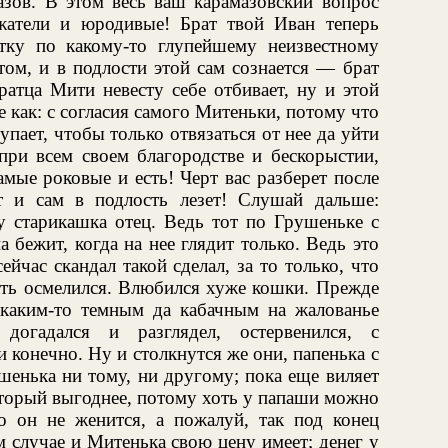
зов. В этом весь ваш карамазовский вопрос
тяжатели и юродивые! Брат твой Иван теперь
тку по какому-то глупейшему неизвестному
стом, и в подлости этой сам сознается — брат
ратца Мити невесту себе отбивает, ну и этой
ще как: с согласия самого Митеньки, потому что
пает, чтобы только отвязаться от нее да уйти
при всем своем благородстве и бескорыстии,
амые роковые и есть! Черт вас разберет после
т и сам в подлость лезет! Слушай дальше:
у старикашка отец. Ведь тот по Грушеньке с
 бежит, когда на нее глядит только. Ведь это
сейчас скандал такой сделал, за то только, что
ать осмелился. Влюбился хуже кошки. Прежде
каким-то темным да кабачным на жалованье
догадался и разглядел, остервенился, с
 конечно. Ну и столкнутся же они, папенька с
шенька ни тому, ни другому; пока еще виляет
оторый выгоднее, потому хоть у папаши можно
то он не женится, а пожалуй, так под конец
м случае и Митенька свою цену имеет; денег у