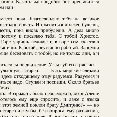
 юноша. Как только сподобит бог преставиться
ем иди
есто пока. Благословляю тебя на великое
е странствовать. И ожениться должен будешь,
ести, пока вновь прибудеши. А дела много
 потому и посылаю тебя. С тобой Христос.
 Горе узришь великое и в горе сем счастлив
стья ищи. Работай, неустанно работай. Запомни
еще беседовать с тобой, но не только дни, а и
сь сильное движение. Углы губ его тряслись.
улыбнулся старец. — Пусть мирские слезами
 здесь отходящему отцу радуемся. Радуемся и
иться надо. Ступай и поспеши. Около братьев
боих.
ить. Возражать было невозможно, хотя Алеше
Хотелось ему еще спросить, и даже с языка
ал этот земной поклон брату Дмитрию?» — но
о старец и сам бы, без вопроса, ему разъяснил,
 было на то его воли. А поклон этот страшно