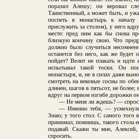
поразил Алешу; он веровал сл
Таинственный, а может быть, и ужа
поспеть в монастырь к началу 
прислужить за столом), у него вдру
месте: пред ним как бы снова пр
близкую кончину свою. Что предр
должно было случиться несомненн
останется без него, как же будет 
пойдет? Велит не плакать и идти
испытывал такой тоски. Он по
монастыря, и, не в силах даже выно
смотреть на вековые сосны по обе
длинен, шагов в пятьсот, не более; 
вдруг на первом изгибе дорожки он
— Не меня ли ждешь? — спроси
— Именно тебя, — усмехнулс
Знаю; у того стол. С самого того 
принимал, помнишь, такого стола ещ
подавай. Скажи ты мне, Алексей,
спросить.