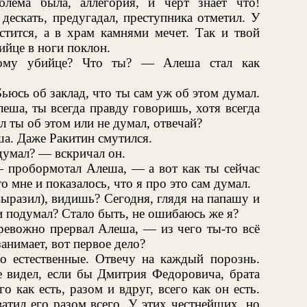
мблема была, аллегория, и черт знает что!
 дескать, предугадал, преступника отметил. У
стится, а в храм камнями мечет. Так и твой
бийце в ноги поклон.
кому убийце? Что ты? — Алеша стал как
юсь об заклад, что ты сам уж об этом думал.
еша, ты всегда правду говоришь, хотя всегда
л ты об этом или не думал, отвечай?
а. Даже Ракитин смутился.
думал? — вскричал он.
— пробормотал Алеша, — а вот как ты сейчас
то мне и показалось, что я про это сам думал.
ыразил), видишь? Сегодня, глядя на папашу и
и подумал? Стало быть, не ошибаюсь же я?
евожно прервал Алеша, — из чего ты-то всё
занимает, вот первое дело?
о естественные. Отвечу на каждый порознь.
 видел, если бы Дмитрия Федоровича, брата
го как есть, разом и вдруг, всего как он есть.
ватил его разом всего. У этих честнейших, но