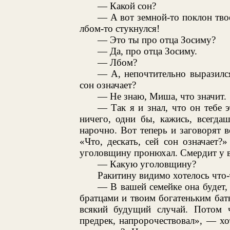
— Какой сон?
— А вот земной-то поклон тв
лбом-то стукнулся!
— Это ты про отца Зосиму?
— Да, про отца Зосиму.
— Лбом?
— А, непочтительно выразился
сон означает?
— Не знаю, Миша, что значит.
— Так я и знал, что он тебе э
ничего, одни бы, кажись, всегда
нарочно. Вот теперь и заговорят в
«Что, дескать, сей сон означает?
уголовщину пронюхал. Смердит у в
— Какую уголовщину?
Ракитину видимо хотелось что-
— В вашей семейке она будет,
братцами и твоим богатеньким бат
всякий будущий случай. Потом ч
предрек, напророчествовал», — хо