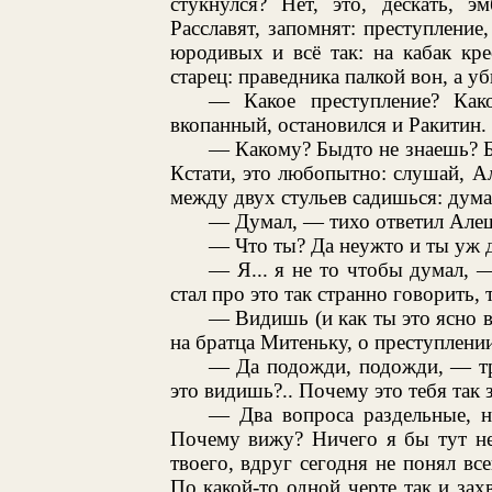
стукнулся? Нет, это, дескать, э
Расславят, запомнят: преступление,
юродивых и всё так: на кабак кре
старец: праведника палкой вон, а у
— Какое преступление? Ка
вкопанный, остановился и Ракитин.
— Какому? Быдто не знаешь? Бь
Кстати, это любопытно: слушай, Ал
между двух стульев садишься: дума
— Думал, — тихо ответил Алеш
— Что ты? Да неужто и ты уж 
— Я... я не то чтобы думал, 
стал про это так странно говорить, 
— Видишь (и как ты это ясно в
на братца Митеньку, о преступлени
— Да подожди, подожди, — тр
это видишь?.. Почему это тебя так 
— Два вопроса раздельные, н
Почему вижу? Ничего я бы тут не
твоего, вдруг сегодня не понял все
По какой-то одной черте так и зах