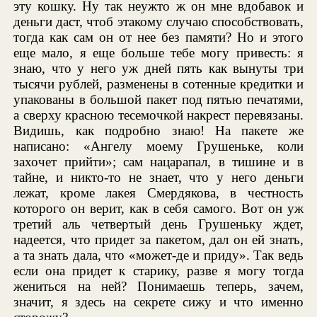
эту кошку. Ну так неужто ж он мне вдобавок и
деньги даст, чтоб этакому случаю способствовать,
тогда как сам он от нее без памяти? Но и этого
еще мало, я еще больше тебе могу привесть: я
знаю, что у него уж дней пять как вынуты три
тысячи рублей, разменены в сотенные кредитки и
упакованы в большой пакет под пятью печатями,
а сверху красною тесемочкой накрест перевязаны.
Видишь, как подробно знаю! На пакете же
написано: «Ангелу моему Грушеньке, коли
захочет прийти»; сам нацарапал, в тишине и в
тайне, и никто-то не знает, что у него деньги
лежат, кроме лакея Смердякова, в честность
которого он верит, как в себя самого. Вот он уж
третий аль четвертый день Грушеньку ждет,
надеется, что придет за пакетом, дал он ей знать,
а та знать дала, что «может-де и приду». Так ведь
если она придет к старику, разве я могу тогда
жениться на ней? Понимаешь теперь, зачем,
значит, я здесь на секрете сижу и что именно