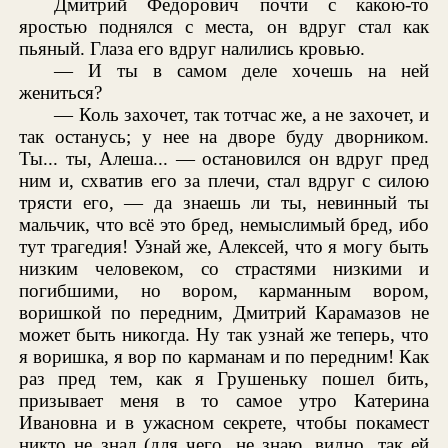
Дмитрий Федорович почти с какою-то
яростью поднялся с места, он вдруг стал как
пьяный. Глаза его вдруг налились кровью.
— И ты в самом деле хочешь на ней
жениться?
— Коль захочет, так тотчас же, а не захочет, и
так останусь; у нее на дворе буду дворником.
Ты... ты, Алеша... — остановился он вдруг пред
ним и, схватив его за плечи, стал вдруг с силою
трясти его, — да знаешь ли ты, невинный ты
мальчик, что всё это бред, немыслимый бред, ибо
тут трагедия! Узнай же, Алексей, что я могу быть
низким человеком, со страстями низкими и
погибшими, но вором, карманным вором,
воришкой по передним, Дмитрий Карамазов не
может быть никогда. Ну так узнай же теперь, что
я воришка, я вор по карманам и по передним! Как
раз пред тем, как я Грушеньку пошел бить,
призывает меня в то самое утро Катерина
Ивановна и в ужасном секрете, чтобы покамест
никто не знал (для чего, не знаю, видно, так ей