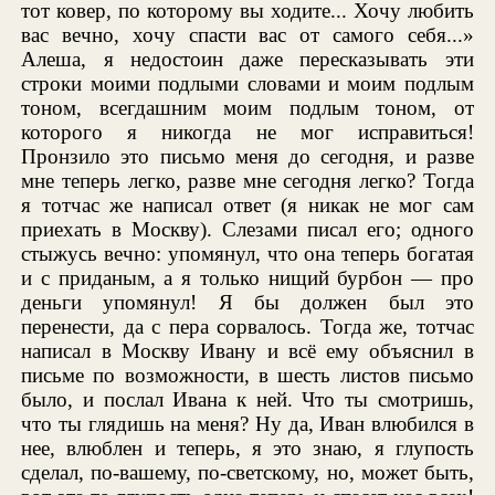
тот ковер, по которому вы ходите... Хочу любить
вас вечно, хочу спасти вас от самого себя...»
Алеша, я недостоин даже пересказывать эти
строки моими подлыми словами и моим подлым
тоном, всегдашним моим подлым тоном, от
которого я никогда не мог исправиться!
Пронзило это письмо меня до сегодня, и разве
мне теперь легко, разве мне сегодня легко? Тогда
я тотчас же написал ответ (я никак не мог сам
приехать в Москву). Слезами писал его; одного
стыжусь вечно: упомянул, что она теперь богатая
и с приданым, а я только нищий бурбон — про
деньги упомянул! Я бы должен был это
перенести, да с пера сорвалось. Тогда же, тотчас
написал в Москву Ивану и всё ему объяснил в
письме по возможности, в шесть листов письмо
было, и послал Ивана к ней. Что ты смотришь,
что ты глядишь на меня? Ну да, Иван влюбился в
нее, влюблен и теперь, я это знаю, я глупость
сделал, по-вашему, по-светскому, но, может быть,