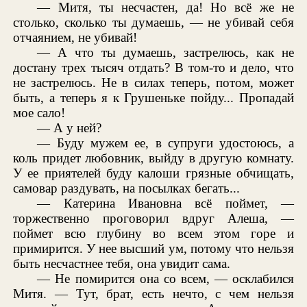
— Митя, ты несчастен, да! Но всё же не
столько, сколько ты думаешь, — не убивай себя
отчаянием, не убивай!
— А что ты думаешь, застрелюсь, как не
достану трех тысяч отдать? В том-то и дело, что
не застрелюсь. Не в силах теперь, потом, может
быть, а теперь я к Грушеньке пойду... Пропадай
мое сало!
— А у ней?
— Буду мужем ее, в супруги удостоюсь, а
коль придет любовник, выйду в другую комнату.
У ее приятелей буду калоши грязные обчищать,
самовар раздувать, на посылках бегать...
— Катерина Ивановна всё поймет, —
торжественно проговорил вдруг Алеша, —
поймет всю глубину во всем этом горе и
примирится. У нее высший ум, потому что нельзя
быть несчастнее тебя, она увидит сама.
— Не помирится она со всем, — осклабился
Митя. — Тут, брат, есть нечто, с чем нельзя