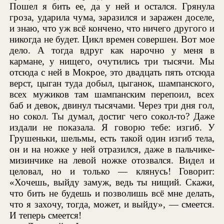
Пошел я бить ее, да у ней и остался. Грянула
гроза, ударила чума, заразился и заражен доселе,
и знаю, что уж всё кончено, что ничего другого и
никогда не будет. Цикл времен совершен. Вот мое
дело. А тогда вдруг как нарочно у меня в
кармане, у нищего, очутились три тысячи. Мы
отсюда с ней в Мокрое, это двадцать пять отсюда
верст, цыган туда добыл, цыганок, шампанского,
всех мужиков там шампанским перепоил, всех
баб и девок, двинул тысячами. Через три дня гол,
но сокол. Ты думал, достиг чего сокол-то? Даже
издали не показала. Я говорю тебе: изгиб. У
Грушеньки, шельмы, есть такой один изгиб тела,
он и на ножке у ней отразился, даже в пальчике-
мизинчике на левой ножке отозвался. Видел и
целовал, но и только — клянусь! Говорит:
«Хочешь, выйду замуж, ведь ты нищий. Скажи,
что бить не будешь и позволишь всё мне делать,
что я захочу, тогда, может, и выйду», — смеется.
И теперь смеется!