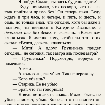
— Я пойду. Скажи, ты здесь будешь ждать?
— Буду, понимаю, что нескоро, что нельзя
этак прийти и прямо бух! Он теперь пьян. Буду
ждать и три часа, и четыре, и пять, и шесть, и
семь, но только знай, что сегодня, хотя бы даже в
полночь, ты явишься к Катерине Ивановне,
с
деньгами или без денег,
и скажешь: «Велел вам
кланяться». Я именно хочу, чтобы ты этот стих
сказал: «Велел, дескать, кланяться».
— Митя! А вдруг Грушенька придет
сегодня... не сегодня, так завтра аль послезавтра?
— Грушенька? Подсмотрю, ворвусь и
помешаю..
— А если...
— А коль если, так убью. Так не переживу.
— Кого убьешь?
— Старика. Ее не убью.
— Брат, что ты говоришь!
— Я ведь не знаю, не знаю... Может быть, не
убью, а может, убью. Боюсь, что ненавистен он
вдруг мне станет своим лицом в ту самую минуту.