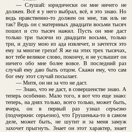
— Слушай: юридически он мне ничего не
должен. Всё я у него выбрал, всё, я это знаю. Но
ведь нравственно-то должен он мне, так иль не
так? Ведь он с материных двадцати восьми тысяч
пошел и сто тысяч нажил. Пусть он мне даст
только три тысячи из двадцати восьми, только
три, и душу мою из ада извлечет, и зачтется это
ему за многие грехи! Я же на этих трех тысячах,
вот тебе великое слово, покончу, и не услышит он
ничего обо мне более вовсе. В последний раз
случай ему даю быть отцом. Скажи ему, что сам
бог ему этот случай посылает.
— Митя, он ни за что не даст.
— Знаю, что не даст, в совершенстве знаю. А
теперь особенно. Мало того, я вот что еще знаю:
теперь, на днях только, всего только, может быть,
вчера, он в первый раз узнал
серьезно
(подчеркни: серьезно), что Грушенька-то в самом
деле, может быть, не шутит и за меня замуж
захочет прыгнуть. Знает он этот характер, знает