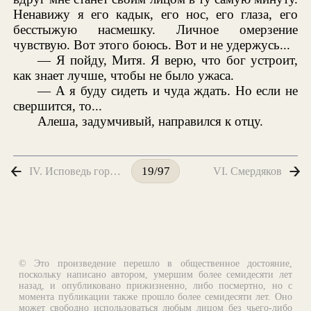
Ненавижу я его кадык, его нос, его глаза, его
бесстыжую насмешку. Личное омерзение
чувствую. Вот этого боюсь. Вот и не удержусь...
— Я пойду, Митя. Я верю, что бог устроит,
как знает лучше, чтобы не было ужаса.
— А я буду сидеть и чуда ждать. Но если не
свершится, то...
Алеша, задумчивый, направился к отцу.
IV. Исповедь горячего сердца. В анекдотах
VI. Смердяков
19/97
© Это произведение перешло в общественное достояние,
поскольку написано автором, умершим более семидесяти лет
назад, и опубликовано прижизненно, либо посмертно, но с
момента публикации также прошло более семидесяти лет. Оно
может свободно использоваться любым лицом без чьего-либо