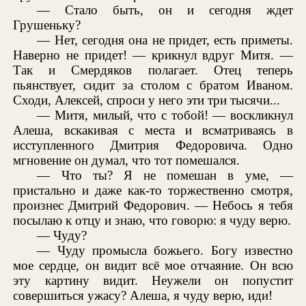
— Стало быть, он и сегодня ждет
Грушеньку?
— Нет, сегодня она не придет, есть приметы.
Наверно не придет! — крикнул вдруг Митя. —
Так и Смердяков полагает. Отец теперь
пьянствует, сидит за столом с братом Иваном.
Сходи, Алексей, спроси у него эти три тысячи...
— Митя, милый, что с тобой! — воскликнул
Алеша, вскакивая с места и всматриваясь в
исступленного Дмитрия Федоровича. Одно
мгновение он думал, что тот помешался.
— Что ты? Я не помешан в уме, —
пристально и даже как-то торжественно смотря,
произнес Дмитрий Федорович. — Небось я тебя
посылаю к отцу и знаю, что говорю: я чуду верю.
— Чуду?
— Чуду промысла божьего. Богу известно
мое сердце, он видит всё мое отчаяние. Он всю
эту картину видит. Неужели он попустит
совершиться ужасу? Алеша, я чуду верю, иди!