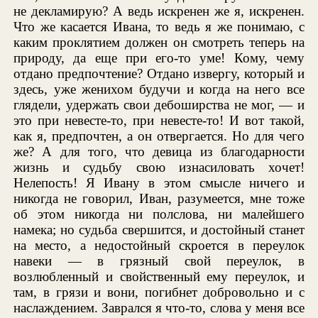
не декламирую? А ведь искренен же я, искренен.
Что же касается Ивана, то ведь я же понимаю, с
каким проклятием должен он смотреть теперь на
природу, да еще при его-то уме! Кому, чему
отдано предпочтение? Отдано извергу, который и
здесь, уже женихом будучи и когда на него все
глядели, удержать свои дебоширства не мог, — и
это при невесте-то, при невесте-то! И вот такой,
как я, предпочтен, а он отвергается. Но для чего
же? А для того, что девица из благодарности
жизнь и судьбу свою изнасиловать хочет!
Нелепость! Я Ивану в этом смысле ничего и
никогда не говорил, Иван, разумеется, мне тоже
об этом никогда ни полслова, ни малейшего
намека; но судьба свершится, и достойный станет
на место, а недостойный скроется в переулок
навеки — в грязный свой переулок, в
возлюбленный и свойственный ему переулок, и
там, в грязи и вони, погибнет добровольно и с
наслаждением. Заврался я что-то, слова у меня все