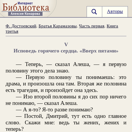
Авторы
Ф. Достоевский
.
Братья Карамазовы
.
Часть первая
.
Книга
третья
V
Исповедь горячего сердца. «Вверх пятами»
— Теперь, — сказал Алеша, — я первую
половину этого дела знаю.
— Первую половину ты понимаешь: это
драма, и произошла она там. Вторая же половина
есть трагедия, и произойдет она здесь.
— Изо второй половины я до сих пор ничего
не понимаю, — сказал Алеша.
— А я-то? Я-то разве понимаю?
— Постой, Дмитрий, тут есть одно главное
слово. Скажи мне: ведь ты жених, жених и
теперь?