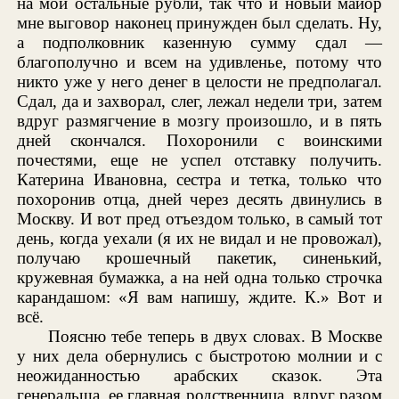
на мои остальные рубли, так что и новый майор
мне выговор наконец принужден был сделать. Ну,
а подполковник казенную сумму сдал —
благополучно и всем на удивленье, потому что
никто уже у него денег в целости не предполагал.
Сдал, да и захворал, слег, лежал недели три, затем
вдруг размягчение в мозгу произошло, и в пять
дней скончался. Похоронили с воинскими
почестями, еще не успел отставку получить.
Катерина Ивановна, сестра и тетка, только что
похоронив отца, дней через десять двинулись в
Москву. И вот пред отъездом только, в самый тот
день, когда уехали (я их не видал и не провожал),
получаю крошечный пакетик, синенький,
кружевная бумажка, а на ней одна только строчка
карандашом: «Я вам напишу, ждите. К.» Вот и
всё.
Поясню тебе теперь в двух словах. В Москве
у них дела обернулись с быстротою молнии и с
неожиданностью арабских сказок. Эта
генеральша, ее главная родственница, вдруг разом