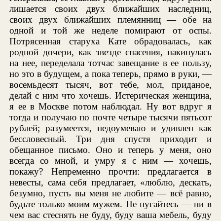
лишается своих двух ближайших наследниц,
своих двух ближайших племянниц — обе на
одной и той же неделе помирают от оспы.
Потрясенная старуха Кате обрадовалась, как
родной дочери, как звезде спасения, накинулась
на нее, переделала тотчас завещание в ее пользу,
но это в будущем, а пока теперь, прямо в руки, —
восемьдесят тысяч, вот тебе, мол, приданое,
делай с ним что хочешь. Истерическая женщина,
я ее в Москве потом наблюдал. Ну вот вдруг я
тогда и получаю по почте четыре тысячи пятьсот
рублей; разумеется, недоумеваю и удивлен как
бессловесный. Три дня спустя приходит и
обещанное письмо. Оно и теперь у меня, оно
всегда со мной, и умру я с ним — хочешь,
покажу? Непременно прочти: предлагается в
невесты, сама себя предлагает, «люблю, дескать,
безумно, пусть вы меня не любите — всё равно,
будьте только моим мужем. Не пугайтесь — ни в
чем вас стеснять не буду, буду ваша мебель, буду