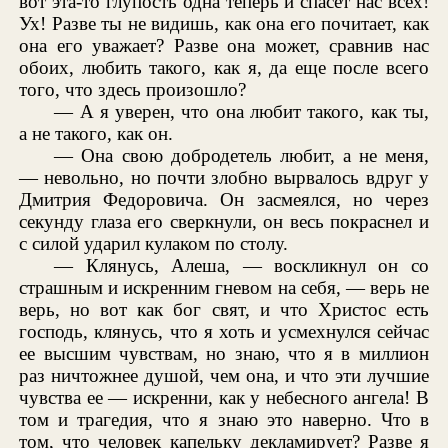
вот эта-то глупость одна теперь и спасет нас всех!
Ух! Разве ты не видишь, как она его почитает, как
она его уважает? Разве она может, сравнив нас
обоих, любить такого, как я, да еще после всего
того, что здесь произошло?
— А я уверен, что она любит такого, как ты,
а не такого, как он.
— Она свою добродетель любит, а не меня,
— невольно, но почти злобно вырвалось вдруг у
Дмитрия Федоровича. Он засмеялся, но через
секунду глаза его сверкнули, он весь покраснел и
с силой ударил кулаком по столу.
— Клянусь, Алеша, — воскликнул он со
страшным и искренним гневом на себя, — верь не
верь, но вот как бог свят, и что Христос есть
господь, клянусь, что я хоть и усмехнулся сейчас
ее высшим чувствам, но знаю, что я в миллион
раз ничтожнее душой, чем она, и что эти лучшие
чувства ее — искренни, как у небесного ангела! В
том и трагедия, что я знаю это наверно. Что в
том, что человек капельку декламирует? Разве я