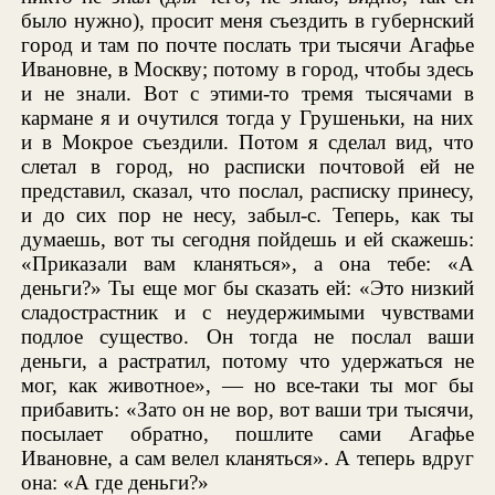
было нужно), просит меня съездить в губернский
город и там по почте послать три тысячи Агафье
Ивановне, в Москву; потому в город, чтобы здесь
и не знали. Вот с этими-то тремя тысячами в
кармане я и очутился тогда у Грушеньки, на них
и в Мокрое съездили. Потом я сделал вид, что
слетал в город, но расписки почтовой ей не
представил, сказал, что послал, расписку принесу,
и до сих пор не несу, забыл-с. Теперь, как ты
думаешь, вот ты сегодня пойдешь и ей скажешь:
«Приказали вам кланяться», а она тебе: «А
деньги?» Ты еще мог бы сказать ей: «Это низкий
сладострастник и с неудержимыми чувствами
подлое существо. Он тогда не послал ваши
деньги, а растратил, потому что удержаться не
мог, как животное», — но все-таки ты мог бы
прибавить: «Зато он не вор, вот ваши три тысячи,
посылает обратно, пошлите сами Агафье
Ивановне, а сам велел кланяться». А теперь вдруг
она: «А где деньги?»