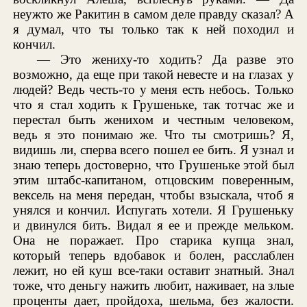
неужто же Ракитин в самом деле правду сказал? А
я думал, что ты только так к ней походил и
кончил.
— Это жениху-то ходить? Да разве это
возможно, да еще при такой невесте и на глазах у
людей? Ведь честь-то у меня есть небось. Только
что я стал ходить к Грушеньке, так тотчас же и
перестал быть женихом и честным человеком,
ведь я это понимаю же. Что ты смотришь? Я,
видишь ли, сперва всего пошел ее бить. Я узнал и
знаю теперь достоверно, что Грушеньке этой был
этим штабс-капитаном, отцовским поверенным,
вексель на меня передан, чтобы взыскала, чтоб я
унялся и кончил. Испугать хотели. Я Грушеньку
и двинулся бить. Видал я ее и прежде мельком.
Она не поражает. Про старика купца знал,
который теперь вдобавок и болен, расслаблен
лежит, но ей куш все-таки оставит знатный. Знал
тоже, что деньгу нажить любит, наживает, на злые
проценты дает, пройдоха, шельма, без жалости.