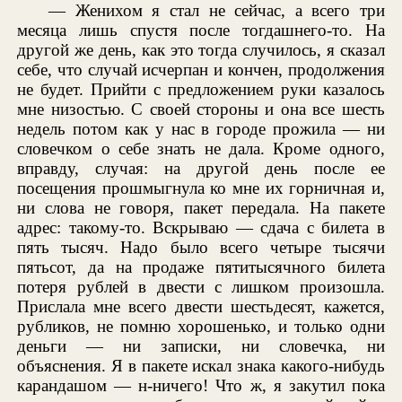
— Женихом я стал не сейчас, а всего три
месяца лишь спустя после тогдашнего-то. На
другой же день, как это тогда случилось, я сказал
себе, что случай исчерпан и кончен, продолжения
не будет. Прийти с предложением руки казалось
мне низостью. С своей стороны и она все шесть
недель потом как у нас в городе прожила — ни
словечком о себе знать не дала. Кроме одного,
вправду, случая: на другой день после ее
посещения прошмыгнула ко мне их горничная и,
ни слова не говоря, пакет передала. На пакете
адрес: такому-то. Вскрываю — сдача с билета в
пять тысяч. Надо было всего четыре тысячи
пятьсот, да на продаже пятитысячного билета
потеря рублей в двести с лишком произошла.
Прислала мне всего двести шестьдесят, кажется,
рубликов, не помню хорошенько, и только одни
деньги — ни записки, ни словечка, ни
объяснения. Я в пакете искал знака какого-нибудь
карандашом — н-ничего! Что ж, я закутил пока