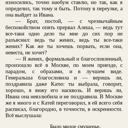
износились, точно наобум ставлю, но так, как я
определил, так тому и быть. Потону в переулке, а
она выйдет за Ивана.
— Брат, постой, — с чрезвычайным
беспокойством опять прервал Алеша, — ведь тут
все-таки одно дело ты мне до сих пор не
разъяснил: ведь ты жених, ведь ты все-таки
жених? Как же ты хочешь порвать, если она,
невеста, не хочет?
— Я жених, формальный и благословленный,
произошло всё в Москве, по моем приезде, с
парадом, с образами, и в лучшем виде.
Генеральша благословила и — веришь ли,
поздравила даже Катю: ты выбрала, говорит,
хорошо, я вижу его насквозь. И веришь ли,
Ивана она невзлюбила и не поздравила. В Москве
же я много и с Катей переговорил, я ей всего себя
расписал, благородно, в точности, в искренности.
Всё выслушала:
Было милое смущенье,