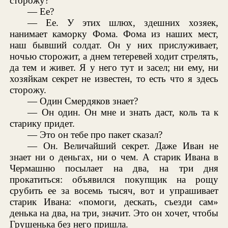
сторожу?
— Ее?
— Ее. У этих шлюх, здешних хозяек,
нанимает каморку Фома. Фома из наших мест,
наш бывший солдат. Он у них прислуживает,
ночью сторожит, а днем тетеревей ходит стрелять,
да тем и живет. Я у него тут и засел; ни ему, ни
хозяйкам секрет не известен, то есть что я здесь
сторожу.
— Один Смердяков знает?
— Он один. Он мне и знать даст, коль та к
старику придет.
— Это он тебе про пакет сказал?
— Он. Величайший секрет. Даже Иван не
знает ни о деньгах, ни о чем. А старик Ивана в
Чермашню посылает на два, на три дня
прокатиться: объявился покупщик на рощу
срубить ее за восемь тысяч, вот и упрашивает
старик Ивана: «помоги, дескать, съезди сам»
денька на два, на три, значит. Это он хочет, чтобы
Грушенька без него пришла.